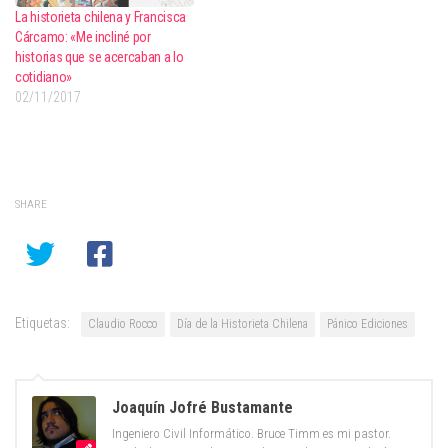
La historieta chilena y Francisca
Cárcamo: «Me incliné por
historias que se acercaban a lo
cotidiano»
02/11/2017
SHARE
Etiquetas:
Claudio Rocco
Día de la Historieta Chilena
Pánico Ediciones
Joaquín Jofré Bustamante
Ingeniero Civil Informático. Bruce Timm es mi pastor.