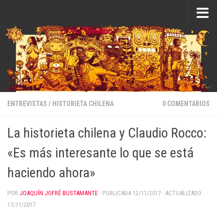
Saltar al contenido
ENTREVISTAS
/
HISTORIETA CHILENA
0 COMENTARIOS
La historieta chilena y Claudio Rocco:
«Es más interesante lo que se está
haciendo ahora»
POR
JOAQUÍN JOFRÉ BUSTAMANTE
· PUBLICADA
12/11/2017
· ACTUALIZADO
17/11/2017