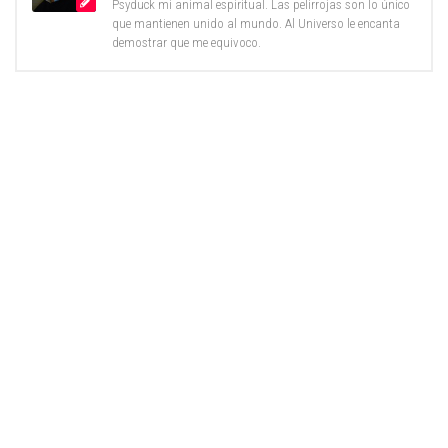
Psyduck mi animal espiritual. Las pelirrojas son lo único
que mantienen unido al mundo. Al Universo le encanta
demostrar que me equivoco.