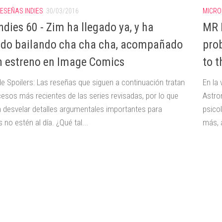
ESEÑAS INDIES
30/03/2016
MICRO
ndies 60 - Zim ha llegado ya, y ha
MR I
ado bailando cha cha cha, acompañado
pro
n estreno en Image Comics
to t
de Spoilers: Las reseñas que siguen a continuación tratan
En la
cesos más recientes de las series revisadas, por lo que
Astro
 desvelar detalles argumentales importantes para
psicol
 no estén al día. ¿Qué tal...
más, 