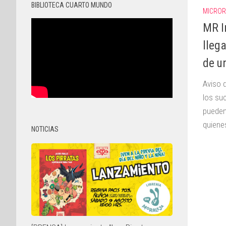
BIBLIOTECA CUARTO MUNDO
MICROR
MR I
lleg
de u
Aviso 
los su
pueden
quienes
NOTICIAS