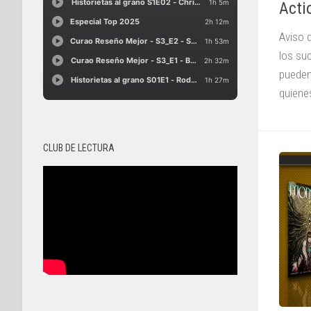
Acti
Aviso 
los su
pueden
quienes
CLUB DE LECTURA