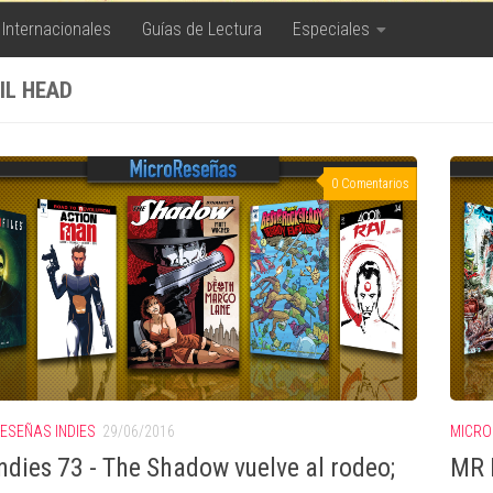
 Internacionales
Guías de Lectura
Especiales
IL HEAD
0 Comentarios
ESEÑAS INDIES
29/06/2016
MICRO
ndies 73 - The Shadow vuelve al rodeo;
MR I