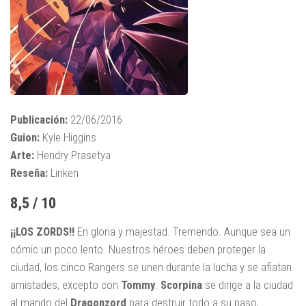
Publicación:
22/06/2016
Guion:
Kyle Higgins
Arte:
Hendry Prasetya
Reseña:
Linken
8,5 / 10
¡¡LOS ZORDS!!
En gloria y majestad. Tremendo. Aunque sea un
cómic un poco lento. Nuestros héroes deben proteger la
ciudad, los cinco Rangers se unen durante la lucha y se afiatan
amistades, excepto con
Tommy
.
Scorpina
se dirige a la ciudad
al mando del
Dragonzord
para destruir todo a su paso,