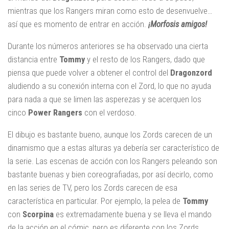
mientras que los Rangers miran como esto de desenvuelve…
así que es momento de entrar en acción.
¡Morfosis amigos!
Durante los números anteriores se ha observado una cierta
distancia entre
Tommy
y el resto de los Rangers, dado que
piensa que puede volver a obtener el control del
Dragonzord
aludiendo a su conexión interna con el Zord, lo que no ayuda
para nada a que se limen las asperezas y se acerquen los
cinco
Power Rangers
con el verdoso.
El dibujo es bastante bueno, aunque los Zords carecen de un
dinamismo que a estas alturas ya debería ser característico de
la serie. Las escenas de acción con los Rangers peleando son
bastante buenas y bien coreografiadas, por así decirlo, como
en las series de TV, pero los Zords carecen de esa
característica en particular. Por ejemplo, la pelea de
Tommy
con
Scorpina
es extremadamente buena y se lleva el mando
de la acción en el cómic, pero es diferente con los Zords.