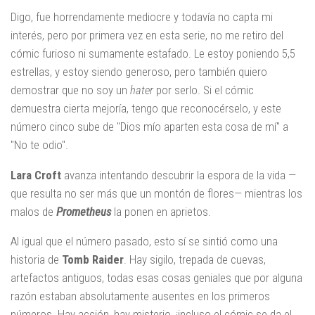
Digo, fue horrendamente mediocre y todavía no capta mi
interés, pero por primera vez en esta serie, no me retiro del
cómic furioso ni sumamente estafado. Le estoy poniendo 5,5
estrellas, y estoy siendo generoso, pero también quiero
demostrar que no soy un
hater
por serlo. Si el cómic
demuestra cierta mejoría, tengo que reconocérselo, y este
número cinco sube de "Dios mío aparten esta cosa de mí" a
"No te odio".
Lara Croft
avanza intentando descubrir la espora de la vida —
que resulta no ser más que un montón de flores— mientras los
malos de
Prometheus
la ponen en aprietos.
Al igual que el número pasado, esto sí se sintió como una
historia de
Tomb Raider
. Hay sigilo, trepada de cuevas,
artefactos antiguos, todas esas cosas geniales que por alguna
razón estaban absolutamente ausentes en los primeros
números. Hay acción, hay misterio, ¡incluso el cómic se da el