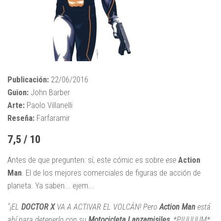
Publicación:
22/06/2016
Guion:
John Barber
Arte:
Paolo Villanelli
Reseña:
Farfaramir
7,5 / 10
Antes de que pregunten: sí, este cómic es sobre
ese
Action
Man
. El de los mejores comerciales de figuras de acción de
planeta. Ya saben... ejem...
"¡EL
DOCTOR X
VA A ACTIVAR EL VOLCÁN! Pero
Action Man
está
ahí para detenerlo con su
Motocicleta Lanzamisiles
, *PIUUUUM*.