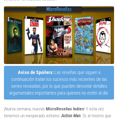
Aviso de Spoilers:
Las reseñas que siguen a
continuación tratan los sucesos más recientes de las
series revisadas, por lo que pueden desvelar detalles
argumentales importantes para quienes no estén al día.
¡Nueva semana, nuevas
MicroReseñas Indies
! Y esta vez
tenemos un inesperado estreno:
Action Man
. Sí, el mismo que