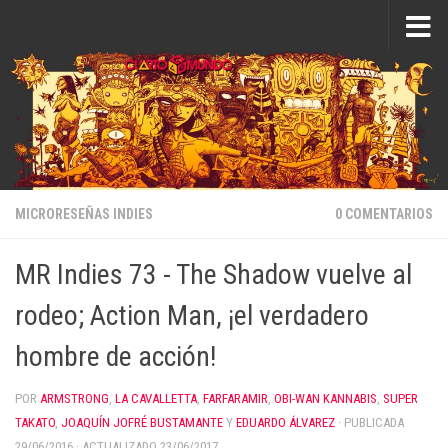
Saltar al contenido
MICRORESEÑAS INDIES
0 COMENTARIOS
MR Indies 73 - The Shadow vuelve al
rodeo; Action Man, ¡el verdadero
hombre de acción!
POR
ARMSTRONG
,
LA CAVALLETTA
,
FARFARAMIR
,
OBI-WAN KANNABIS
,
SUPER
TAKATO
,
JOAQUÍN JOFRÉ BUSTAMANTE
Y
EDUARDO ÁLVAREZ
· PUBLICADA
29/06/2016
· ACTUALIZADO
23/06/2017