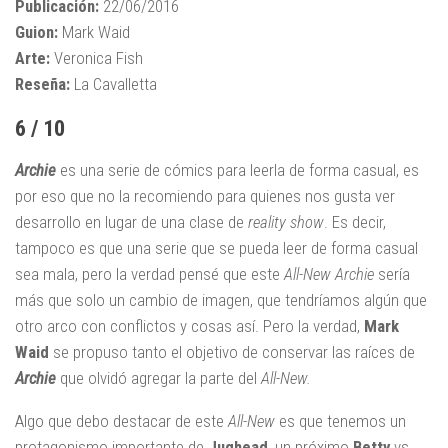
Publicación:
22/06/2016
Guion:
Mark Waid
Arte:
Veronica Fish
Reseña:
La Cavalletta
6 / 10
Archie
es una serie de cómics para leerla de forma casual, es
por eso que no la recomiendo para quienes nos gusta ver
desarrollo en lugar de una clase de
reality show
. Es decir,
tampoco es que una serie que se pueda leer de forma casual
sea mala, pero la verdad pensé que este
All-New Archie
sería
más que solo un cambio de imagen, que tendríamos algún que
otro arco con conflictos y cosas así. Pero la verdad,
Mark
Waid
se propuso tanto el objetivo de conservar las raíces de
Archie
que olvidó agregar la parte del
All-New.
Algo que debo destacar de este
All-New
es que tenemos un
protagonismo importante de
Jughead
, un próximo
Betty
vs