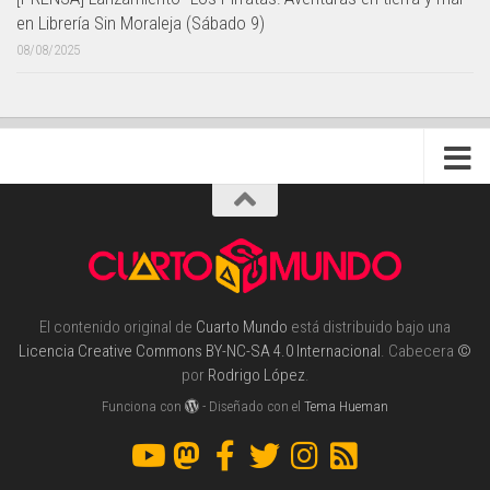
en Librería Sin Moraleja (Sábado 9)
08/08/2025
El contenido original de
Cuarto Mundo
está distribuido bajo una
Licencia Creative Commons BY-NC-SA 4.0 Internacional
. Cabecera
©
por
Rodrigo López
.
Funciona con
- Diseñado con el
Tema Hueman