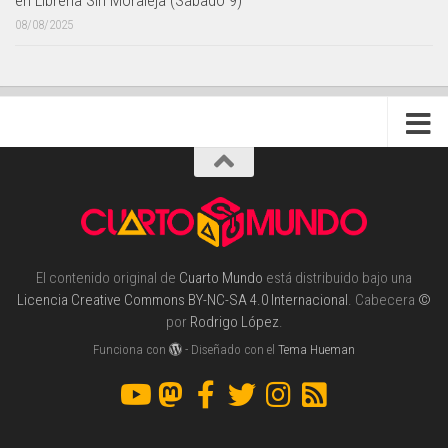
08/08/2025
El contenido original de
Cuarto Mundo
está distribuido bajo una
Licencia Creative Commons BY-NC-SA 4.0 Internacional
. Cabecera
©
por
Rodrigo López
.
Funciona con
- Diseñado con el
Tema Hueman