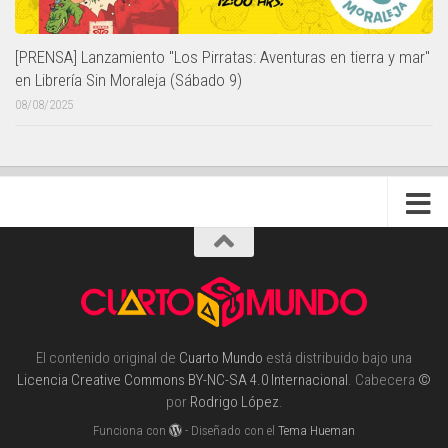
[PRENSA] Lanzamiento "Los Pirratas: Aventuras en tierra y mar"
en Librería Sin Moraleja (Sábado 9)
08/08/2025
El contenido original de
Cuarto Mundo
está distribuido bajo una
Licencia Creative Commons BY-NC-SA 4.0 Internacional
. Cabecera
©
por
Rodrigo López
.
Funciona con
- Diseñado con el
Tema Hueman