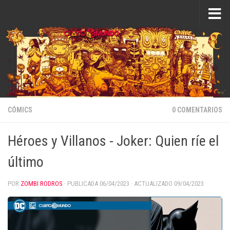
Saltar al contenido
CÓMICS
0 COMENTARIOS
Héroes y Villanos - Joker: Quien ríe el
último
POR
ZOMBI RODROS
· PUBLICADA
06/04/2023
· ACTUALIZADO
09/04/2023