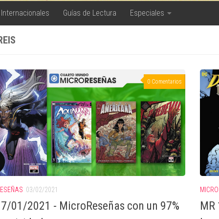
 Internacionales
Guías de Lectura
Especiales
REIS
0 Comentarios
RESEÑAS
03/02/2021
MICRO
7/01/2021 - MicroReseñas con un 97%
MR 