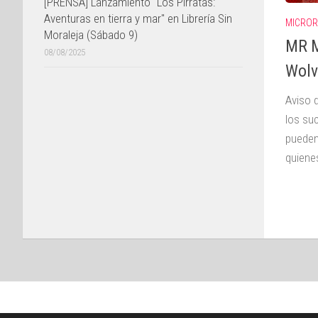
[PRENSA] Lanzamiento "Los Pirratas:
Aventuras en tierra y mar" en Librería Sin
MICROR
Moraleja (Sábado 9)
MR M
08/08/2025
Wolv
Aviso 
los su
pueden
quienes