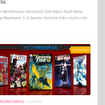
ghs.
n MicroReseñas: Rorschach, Dark Nights: Death Metal,
ge Adventures, X of Swords, Immortal Hulk y mucho más.
0 Comentarios
RESEÑAS MARVEL
15/08/2018