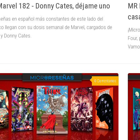
arvel 182 - Donny Cates, déjame uno
MR M
cas
señas en español más constantes de este lado del
ico llegan con su dosis semanal de Marvel, cargados de
¡Micr
 y Donny Cates.
Four,
Vamos
0 Comentarios