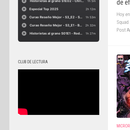
de e
Hoy en
Squad.
Post A
CLUB DE LECTURA
MICROR