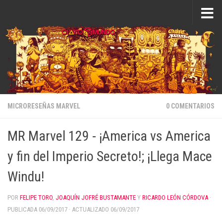
Saltar al contenido
MICRORESEÑAS MARVEL
0 COMENTARIOS
MR Marvel 129 - ¡America vs America
y fin del Imperio Secreto!; ¡Llega Mace
Windu!
POR
FELIPE TORO
,
JOAQUÍN JOFRÉ BUSTAMANTE
Y
RICARDO LEÓN CÓRDOVA
·
PUBLICADA
06/09/2017
· ACTUALIZADO
06/09/2017