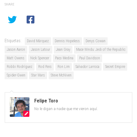
SHARE
Etiquetas:
David Márquez
Dennis Hopeless
Denys Cowan
Jason Aaron
Jason Latour
Jean Gray
Mace Windu: Jedi of the Republic
Matt Owens
Nick Spencer
Paco Medina
Paul Davidson
Robbi Rodríguez
Rod Reis
Ron Lim
Salvador Larroca
Secret Empire
Spider-Gwen
Star Wars
Steve McNiven
Felipe Toro
No le digan a nadie que me vieron aquí.