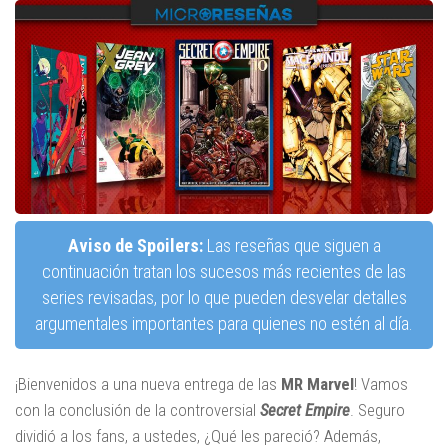
Aviso de Spoilers:
Las reseñas que siguen a
continuación tratan los sucesos más recientes de las
series revisadas, por lo que pueden desvelar detalles
argumentales importantes para quienes no estén al día.
¡Bienvenidos a una nueva entrega de las
MR Marvel
! Vamos
con la conclusión de la controversial
Secret Empire
. Seguro
dividió a los fans, a ustedes, ¿Qué les pareció? Además,