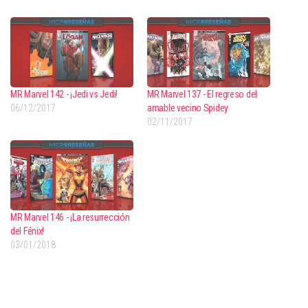
MR Marvel 142 - ¡Jedi vs Jedi!
MR Marvel 137 - El regreso del
06/12/2017
amable vecino Spidey
02/11/2017
MR Marvel 146 - ¡La resurrección
del Fénix!
03/01/2018