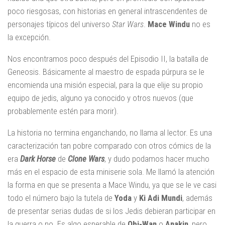
poco riesgosas, con historias en general intrascendentes de
personajes típicos del universo
Star Wars
.
Mace Windu
no es
la excepción.
Nos encontramos poco después del Episodio II, la batalla de
Geneosis. Básicamente al maestro de espada púrpura se le
encomienda una misión especial, para la que elije su propio
equipo de jedis, alguno ya conocido y otros nuevos (que
probablemente estén para morir).
La historia no termina enganchando, no llama al lector. Es una
caracterización tan pobre comparado con otros cómics de la
era
Dark Horse
de
Clone Wars
, y dudo podamos hacer mucho
más en el espacio de esta miniserie sola. Me llamó la atención
la forma en que se presenta a Mace Windu, ya que se le ve casi
todo el número bajo la tutela de
Yoda
y
Ki Adi Mundi
, además
de presentar serias dudas de si los Jedis debieran participar en
la guerra o no. Es algo esperable de
Obi-Wan
o
Anakin
, pero