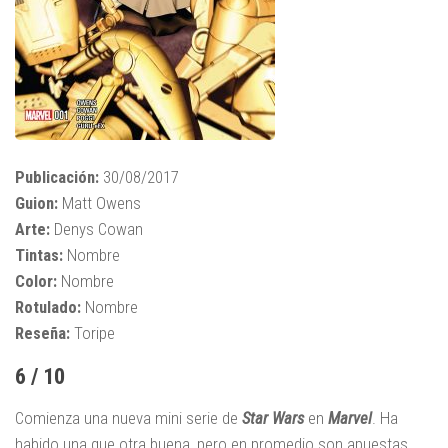
Publicación:
30/08/2017
Guion:
Matt Owens
Arte:
Denys Cowan
Tintas:
Nombre
Color:
Nombre
Rotulado:
Nombre
Reseña:
Toripe
6 / 10
Comienza una nueva mini serie de
Star Wars
en
Marvel
. Ha
habido una que otra buena, pero en promedio son apuestas