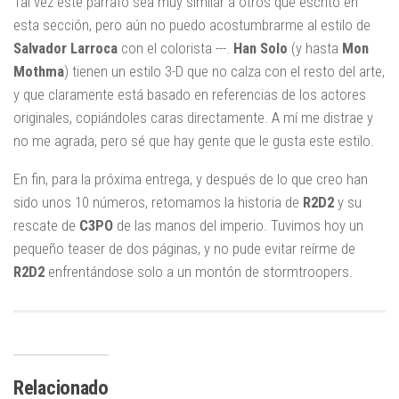
Tal vez este párrafo sea muy similar a otros que escrito en
esta sección, pero aún no puedo acostumbrarme al estilo de
Salvador
Larroca
con el colorista ---.
Han
Solo
(y hasta
Mon
Mothma
) tienen un estilo 3-D que no calza con el resto del arte,
y que claramente está basado en referencias de los actores
originales, copiándoles caras directamente. A mí me distrae y
no me agrada, pero sé que hay gente que le gusta este estilo.
En fin, para la próxima entrega, y después de lo que creo han
sido unos 10 números, retomamos la historia de
R2D2
y su
rescate de
C3PO
de las manos del imperio. Tuvimos hoy un
pequeño teaser de dos páginas, y no pude evitar reírme de
R2D2
enfrentándose solo a un montón de stormtroopers.
Relacionado