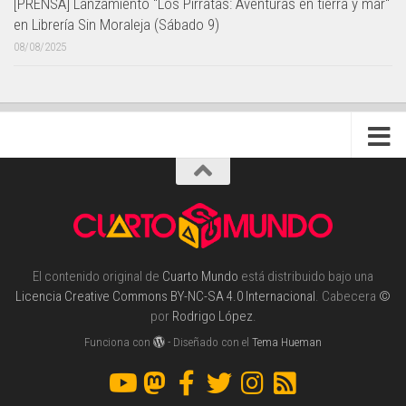
[PRENSA] Lanzamiento "Los Pirratas: Aventuras en tierra y mar"
en Librería Sin Moraleja (Sábado 9)
08/08/2025
El contenido original de
Cuarto Mundo
está distribuido bajo una
Licencia Creative Commons BY-NC-SA 4.0 Internacional
. Cabecera
©
por
Rodrigo López
.
Funciona con
- Diseñado con el
Tema Hueman