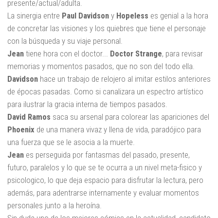
presente/actual/adulta.
La sinergia entre
Paul Davidson
y
Hopeless
es genial a la hora
de concretar las visiones y los quiebres que tiene el personaje
con la búsqueda y su viaje personal.
Jean
tiene hora con el doctor...
Doctor Strange
, para revisar
memorias y momentos pasados, que no son del todo ella.
Davidson
hace un trabajo de relojero al imitar estilos anteriores
de épocas pasadas. Como si canalizara un espectro artístico
para ilustrar la gracia interna de tiempos pasados.
David Ramos
saca su arsenal para colorear las apariciones del
Phoenix
de una manera vivaz y llena de vida, paradójico para
una fuerza que se le asocia a la muerte.
Jean
es perseguida por fantasmas del pasado, presente,
futuro, paralelos y lo que se te ocurra a un nivel meta-fisico y
psicologico, lo que deja espacio para disfrutar la lectura, pero
además, para adentrarse internamente y evaluar momentos
personales junto a la heroína.
Sin duda uno de los mejores cómics en la actualidad, candidato