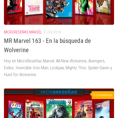
MICRORESEÑAS MARVEL
01/05/2018
MR Marvel 163 - En la búsqueda de
Wolverine
Hoy en MicroReseñas Marvel: All-New Wolverine, Avengers,
Exiles, Invincible Iron Man, Lockjaw, Mighty Thor, Spider-Gwen y
Hunt for Wolverine.
0 Comentarios