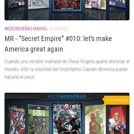
MICRORESEÑAS MARVEL
31/08/2017
MR - "Secret Empire" #010: let's make
America great again
Cuando una versión malvada de Steve Rogers quiere dominar el
mundo, sólo la voluntad del mismísimo Captain America puede
hacerle el peso.
0 Comentarios