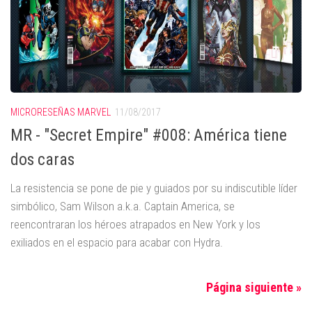
MICRORESEÑAS MARVEL
11/08/2017
MR - "Secret Empire" #008: América tiene
dos caras
La resistencia se pone de pie y guiados por su indiscutible líder
simbólico, Sam Wilson a.k.a. Captain America, se
reencontraran los héroes atrapados en New York y los
exiliados en el espacio para acabar con Hydra.
Página siguiente »