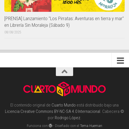
[PRENSA] Lanzamiento "Los Pirratas: Aventuras en tierra y mar"
en Librería Sin Moraleja (Sábado 9)
08/08/2025
El contenido original de
Cuarto Mundo
está distribuido bajo una
Licencia Creative Commons BY-NC-SA 4.0 Internacional
. Cabecera
©
por
Rodrigo López
.
Funciona con
- Diseñado con el
Tema Hueman