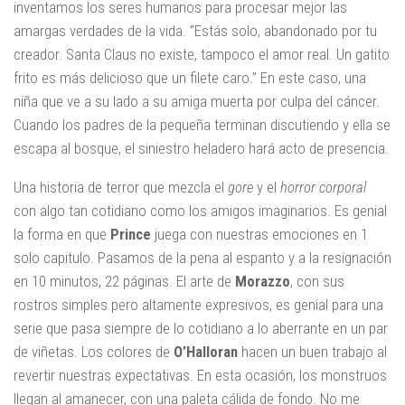
inventamos los seres humanos para procesar mejor las
amargas verdades de la vida. “Estás solo, abandonado por tu
creador. Santa Claus no existe, tampoco el amor real. Un gatito
frito es más delicioso que un filete caro.” En este caso, una
niña que ve a su lado a su amiga muerta por culpa del cáncer.
Cuando los padres de la pequeña terminan discutiendo y ella se
escapa al bosque, el siniestro heladero hará acto de presencia.
Una historia de terror que mezcla el
gore
y el
horror
corporal
con algo tan cotidiano como los amigos imaginarios. Es genial
la forma en que
Prince
juega con nuestras emociones en 1
solo capitulo. Pasamos de la pena al espanto y a la resignación
en 10 minutos, 22 páginas. El arte de
Morazzo
, con sus
rostros simples pero altamente expresivos, es genial para una
serie que pasa siempre de lo cotidiano a lo aberrante en un par
de viñetas. Los colores de
O’Halloran
hacen un buen trabajo al
revertir nuestras expectativas. En esta ocasión, los monstruos
llegan al amanecer, con una paleta cálida de fondo. No me