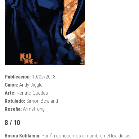
Publicación:
19/05/2018
Guion:
Andy Diggle
Arte:
Renato Guedes
Rotulado:
Simon Bowland
Reseña:
Armstrong
8 / 10
Bosou Koblamin
. Por fin conocemos el nombre del loa de las