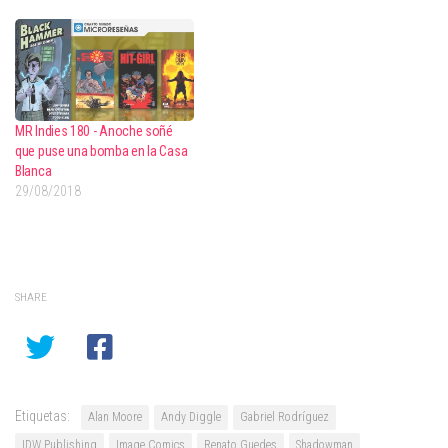
MR Indies 180 - Anoche soñé
que puse una bomba en la Casa
Blanca
29/08/2018
SHARE
Etiquetas:
Alan Moore
Andy Diggle
Gabriel Rodríguez
IDW Publishing
Image Comics
Renato Guedes
Shadowman