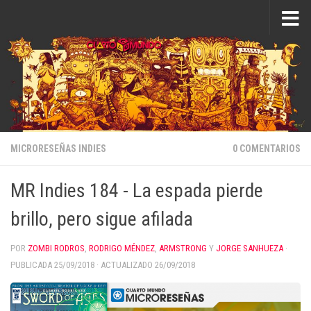
Saltar al contenido
MICRORESEÑAS INDIES
0 COMENTARIOS
MR Indies 184 - La espada pierde
brillo, pero sigue afilada
POR
ZOMBI RODROS
,
RODRIGO MÉNDEZ
,
ARMSTRONG
Y
JORGE SANHUEZA
·
PUBLICADA
25/09/2018
· ACTUALIZADO
26/09/2018