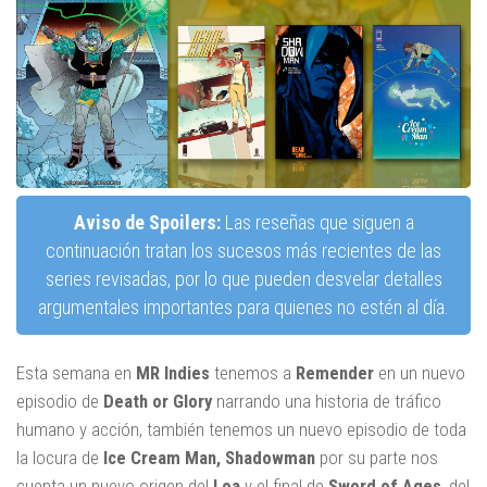
Aviso de Spoilers:
Las reseñas que siguen a
continuación tratan los sucesos más recientes de las
series revisadas, por lo que pueden desvelar detalles
argumentales importantes para quienes no estén al día.
Esta semana en
MR Indies
tenemos a
Remender
en un nuevo
episodio de
Death or Glory
narrando una historia de tráfico
humano y acción, también tenemos un nuevo episodio de toda
la locura de
Ice Cream Man,
Shadowman
por su parte nos
cuenta un nuevo origen del
Loa
y el final de
Sword of Ages
, del