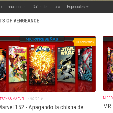
 Internacionales
Guías de Lectura
Especiales
ITS OF VENGEANCE
0 Comentarios
MICRO
ESEÑAS MARVEL
14/02/2018
MR 
arvel 152 - Apagando la chispa de