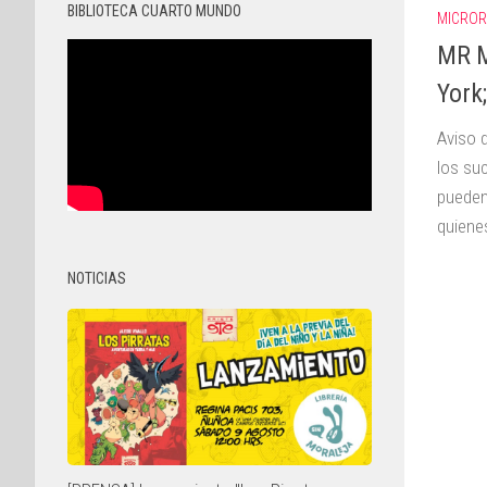
BIBLIOTECA CUARTO MUNDO
MICROR
MR M
York
Aviso 
los su
pueden
quienes
NOTICIAS