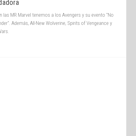
dadora
n las MR Marvel tenemos a los Avengers y su evento "No
nder". Además, All-New Wolverine, Spirits of Vengeance y
Wars.