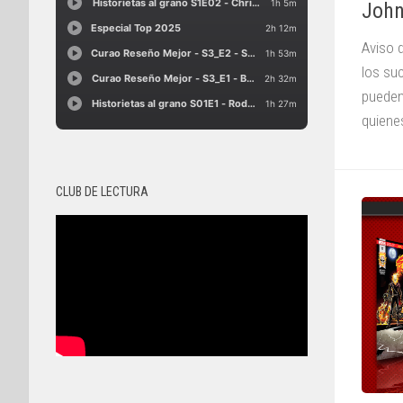
John
Aviso 
los su
pueden
quiene
CLUB DE LECTURA