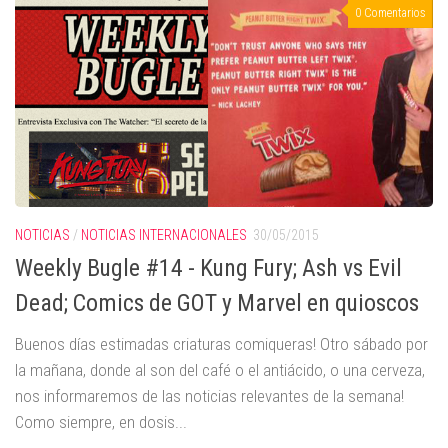
0 Comentarios
NOTICIAS
/
NOTICIAS INTERNACIONALES
30/05/2015
Weekly Bugle #14 - Kung Fury; Ash vs Evil
Dead; Comics de GOT y Marvel en quioscos
Buenos días estimadas criaturas comiqueras! Otro sábado por
la mañana, donde al son del café o el antiácido, o una cerveza,
nos informaremos de las noticias relevantes de la semana!
Como siempre, en dosis...