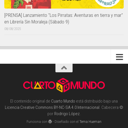
[PRENSA] Lanzamiento "Los Pirratas: Aventuras en tierra y mar"
en Librería Sin Moraleja (Sábado 9)
08/08/2025
El contenido original de
Cuarto Mundo
está distribuido bajo una
Licencia Creative Commons BY-NC-SA 4.0 Internacional
. Cabecera
©
por
Rodrigo López
.
Funciona con
- Diseñado con el
Tema Hueman