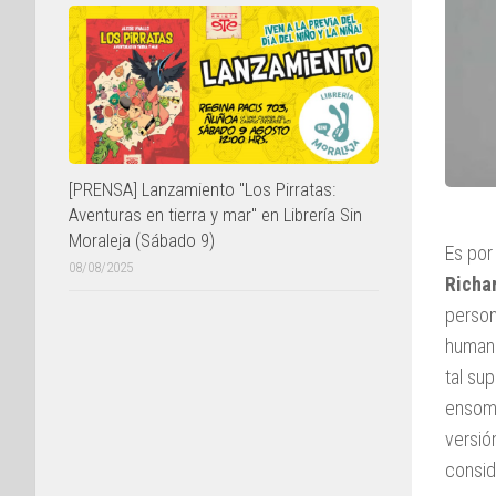
[PRENSA] Lanzamiento "Los Pirratas:
Aventuras en tierra y mar" en Librería Sin
Moraleja (Sábado 9)
Es por
08/08/2025
Richa
person
human
tal su
ensomb
versió
consid