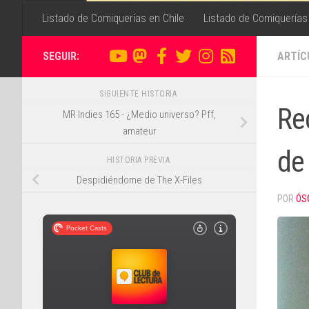
Listado de Comiquerías en Chile
Listado de Comiquerías
SEGUIR:
ARTÍC
SIGUIENTE HISTORIA
Re
MR Indies 165 - ¿Medio universo? Pff,
amateur
de
HISTORIA PREVIA
Despidiéndome de The X-Files
POR
ÓS