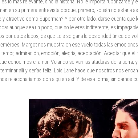
 es lo más relevante, sino la historia. No le importa ruborizarse y
an en su primera entrevista porque, primero, ¿quién no estaría así
 y atractivo como Superman? Y por otro lado, darse cuenta que le
dar aunque sea un poco, que no le eres indiferente, es impagabl
s por estos lados, es que Lois se gana la posibilidad única de vo
erhéroes. Margot nos muestra en ese vuelo todas las emociones p
 temor, admiración, emoción, alegría, aceptación. Aceptar que e
que conocimos el amor. Volando se van las ataduras de la tierra, 
 terminar allí y serías feliz. Lois Lane hace que nosotros nos en
os relacionaríamos con alguien así. Y de esa forma, sin darnos