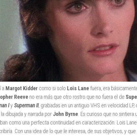
í a
Margot Kidder
como si solo
Lois Lane
fuera, era básicament
topher Reeve
no era más que otro rostro que no fuera el de
Supe
an I
y
Superman II
, grabadas en un antiguo VHS en velocidad LP, 
, la dibujada y narrada por
John Byrne
. Es curioso que no sintiera
aban como una perfecta continuidad en caracterización. Lois Lane 
cribiría. Con una idea de lo que le interesa, de sus objetivos, y qu