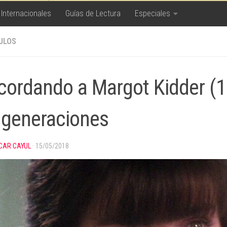
 Internacionales
Guías de Lectura
Especiales
ULOS
cordando a Margot Kidder (1
 generaciones
CAR CAYUL
·
15/05/2018