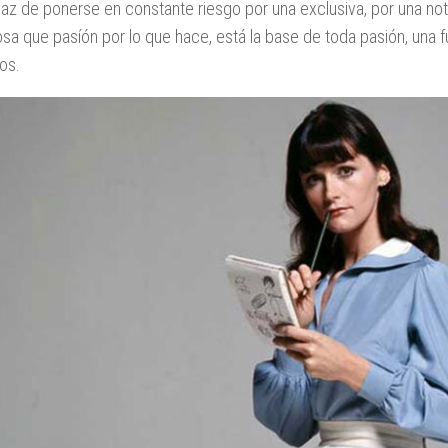
az de ponerse en constante riesgo por una exclusiva, por una noti
osa que pasíón por lo que hace, está la base de toda pasión, una 
os.