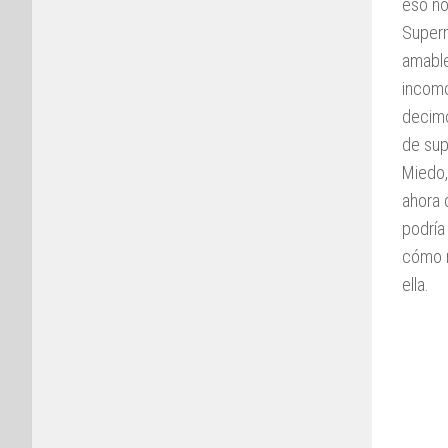
eso no
Superm
amable
incomo
decimo
de sup
Miedo,
ahora 
podría
cómo n
ella.