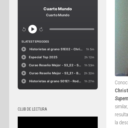
Conoc
Chris
Superm
similar
CLUB DE LECTURA
result
la des