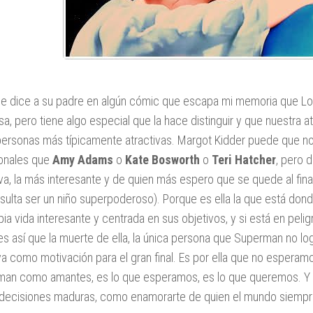
le dice a su padre en algún cómic que escapa mi memoria que Lo
a, pero tiene algo especial que la hace distinguir y que nuestra at
personas más típicamente atractivas. Margot Kidder puede que n
ionales que
Amy Adams
o
Kate Bosworth
o
Teri Hatcher
, pero 
iva, la más interesante y de quien más espero que se quede al final
esulta ser un niño superpoderoso). Porque es ella la que está dond
pia vida interesante y centrada en sus objetivos, y si está en pel
es así que la muerte de ella, la única persona que Superman no logra
va como motivación para el gran final. Es por ella que no espera
an como amantes, es lo que esperamos, es lo que queremos. Y s
decisiones maduras, como enamorarte de quien el mundo siempr