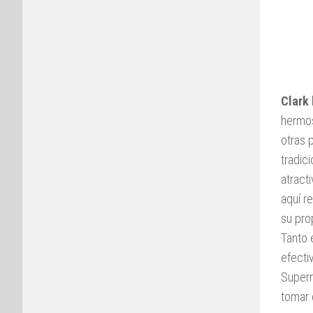
Clark
hermos
otras 
tradic
atract
aquí r
su pro
Tanto 
efecti
Superm
tomar 