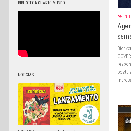
BIBLIOTECA CUARTO MUNDO
AGENTES
Agen
sema
Bienve
COVER.
respon
postul
NOTICIAS
Ingresa