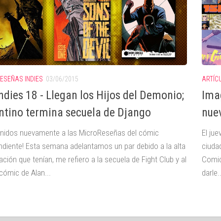
ESEÑAS INDIES
03/06/2015
ARTÍC
ndies 18 - Llegan los Hijos del Demonio;
Ima
ntino termina secuela de Django
nue
enidos nuevamente a las MicroReseñas del cómic
El ju
ndiente! Esta semana adelantamos un par debido a la alta
ciuda
ción que tenían, me refiero a la secuela de Fight Club y al
Comics
cómic de Alan...
darle..