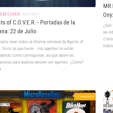
MR I
Ony
 DE C.O.V.E.R.
26/07/2015
ts of C.O.V.E.R. - Portadas de la
¿Qué 
na: 22 de Julio
las e
Comics
nidos sean todos al informe semanal de Agents of
todos.
 Ya no sé que hacer... mis agentes no están
diendo como corresponde, así que abriré las
aciones para quienes deseen ser agentes. ¿Cómo?
...
0 Comentarios