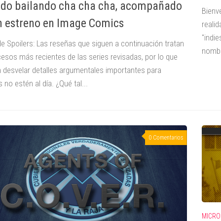
ado bailando cha cha cha, acompañado
Bienv
n estreno en Image Comics
reali
"indie
de Spoilers: Las reseñas que siguen a continuación tratan
nombr
cesos más recientes de las series revisadas, por lo que
 desvelar detalles argumentales importantes para
 no estén al día. ¿Qué tal...
0 Comentarios
MICRO