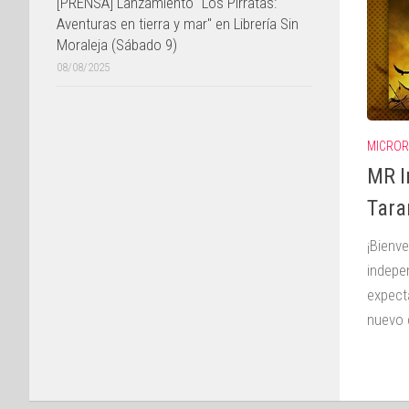
[PRENSA] Lanzamiento "Los Pirratas:
Aventuras en tierra y mar" en Librería Sin
Moraleja (Sábado 9)
08/08/2025
MICROR
MR I
Tara
¡Bienv
indepe
expecta
nuevo 