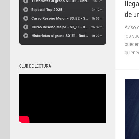
lleg
de u
Aviso 
los su
pueden
quienes
CLUB DE LECTURA