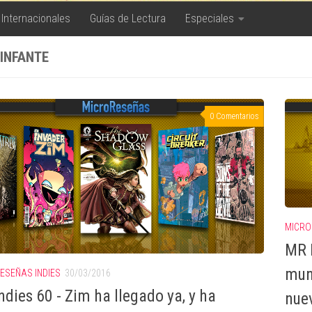
 Internacionales
Guías de Lectura
Especiales
 INFANTE
0 Comentarios
MICRO
MR 
mund
ESEÑAS INDIES
30/03/2016
ndies 60 - Zim ha llegado ya, y ha
nue