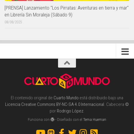
[PRENSA] Lanzamiento "Los Pirratas: Aventuras en tierra y mar"
en Librería Sin Moraleja (Sábado 9)
08/08/2025
El contenido original de
Cuarto Mundo
está distribuido bajo una
Licencia Creative Commons BY-NC-SA 4.0 Internacional
. Cabecera
©
por
Rodrigo López
.
Funciona con
- Diseñado con el
Tema Hueman