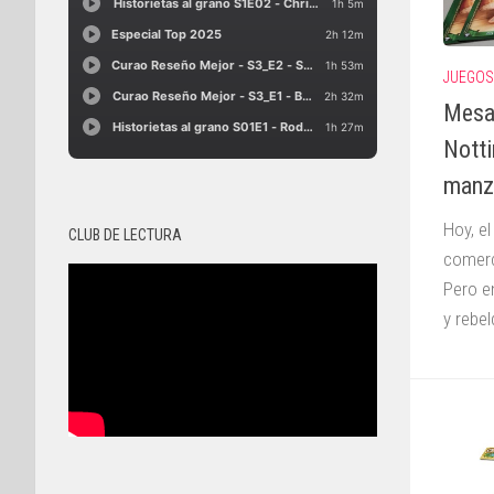
JUEGOS
Mesa
Notti
manz
Hoy, e
CLUB DE LECTURA
comerc
Pero e
y rebel