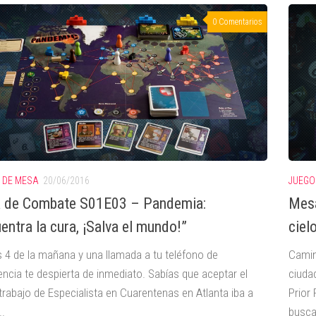
0 Comentarios
 DE MESA
20/06/2016
JUEGO
 de Combate S01E03 – Pandemia:
Mesa
entra la cura, ¡Salva el mundo!”
ciel
s 4 de la mañana y una llamada a tu teléfono de
Camin
ncia te despierta de inmediato. Sabías que aceptar el
ciuda
trabajo de Especialista en Cuarentenas en Atlanta iba a
Prior 
..
busca