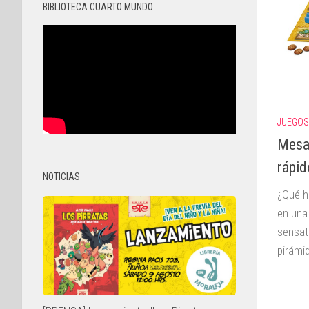
BIBLIOTECA CUARTO MUNDO
JUEGOS
Mesa
rápid
NOTICIAS
¿Qué h
en una
sensat
pirámi