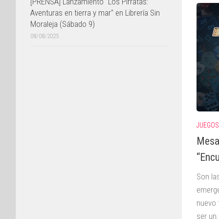
[PRENSA] Lanzamiento "Los Pirratas:
Aventuras en tierra y mar" en Librería Sin
Moraleja (Sábado 9)
08/08/2025
JUEGOS
Mesa
“Encu
Son la
emerge
nuevo 
ser un.