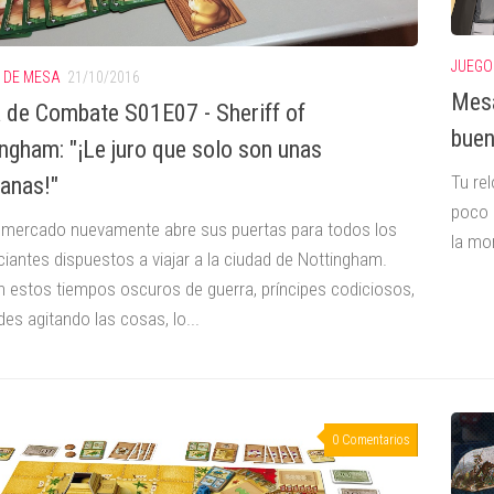
JUEGO
 DE MESA
21/10/2016
Mesa
 de Combate S01E07 - Sheriff of
buen
ngham: "¡Le juro que solo son unas
Tu re
anas!"
poco 
l mercado nuevamente abre sus puertas para todos los
la mon
iantes dispuestos a viajar a la ciudad de Nottingham.
n estos tiempos oscuros de guerra, príncipes codiciosos,
des agitando las cosas, lo...
0 Comentarios