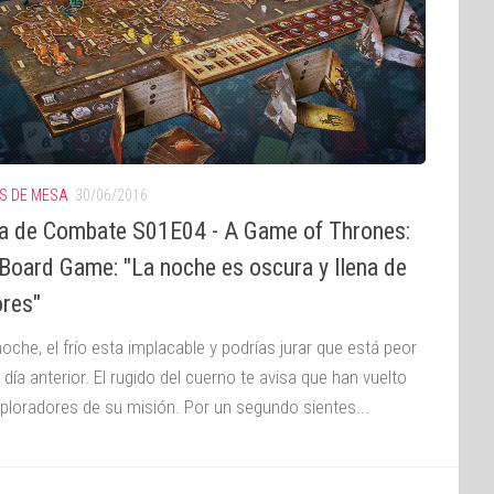
S DE MESA
30/06/2016
 de Combate S01E04 - A Game of Thrones:
Board Game: "La noche es oscura y llena de
ores"
oche, el frío esta implacable y podrías jurar que está peor
 día anterior. El rugido del cuerno te avisa que han vuelto
xploradores de su misión. Por un segundo sientes...