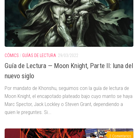
CÓMICS
/
GUÍAS DE LECTURA
29/03/2022
Guía de Lectura — Moon Knight, Parte II: luna del
nuevo siglo
Por mandato de Khonshu, seguimos con la guía de lectura de
Moon Knight, el encapotado plateado bajo cuyo manto se haya
Marc Spector, Jack Lockley o Steven Grant, dependiendo a
quien le preguntes. Si...
2 Comentarios