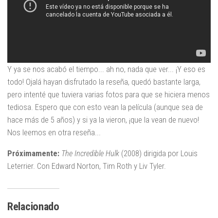
Y ya se nos acabó el tiempo... ah no, nada que ver... ¡Y eso es
todo! Ojalá hayan disfrutado la reseña, quedó bastante larga,
pero intenté que tuviera varias fotos para que se hiciera menos
tediosa. Espero que con esto vean la película (aunque sea de
hace más de 5 años) y si ya la vieron, ¡que la vean de nuevo!
Nos leemos en otra reseña...
Próximamente:
The Incredible Hulk
(2008) dirigida por Louis
Leterrier. Con Edward Norton, Tim Roth y Liv Tyler.
Relacionado