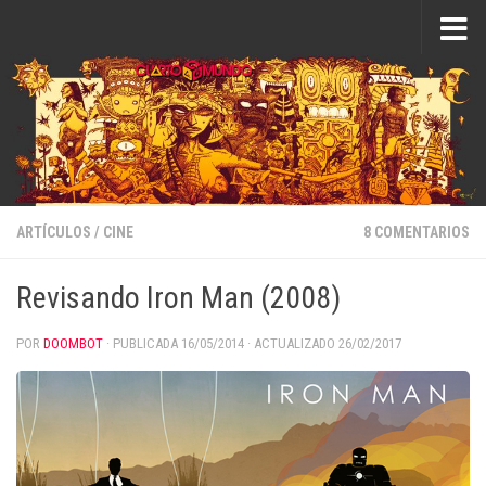
Saltar al contenido
ARTÍCULOS
/
CINE
8 COMENTARIOS
Revisando Iron Man (2008)
POR
DOOMBOT
· PUBLICADA
16/05/2014
· ACTUALIZADO
26/02/2017