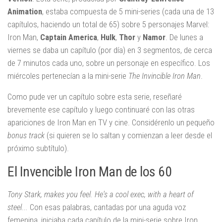
Animation
, estaba compuesta de 5 mini-series (cada una de 13
capítulos, haciendo un total de 65) sobre 5 personajes Marvel:
Iron Man,
Captain America
,
Hulk
,
Thor
y
Namor
. De lunes a
viernes se daba un capítulo (por día) en 3 segmentos, de cerca
de 7 minutos cada uno, sobre un personaje en específico. Los
miércoles pertenecían a la mini-serie
The Invincible Iron Man
.
Como pude ver un capítulo sobre esta serie, reseñaré
brevemente ese capítulo y luego continuaré con las otras
apariciones de Iron Man en TV y cine. Considérenlo un pequeño
bonus track
(si quieren se lo saltan y comienzan a leer desde el
próximo subtítulo).
El Invencible Iron Man de los 60
Tony Stark, makes you feel. H
e's a cool exec, with a heart of
steel...
Con esas palabras, cantadas por una aguda voz
femenina, iniciaba cada capítulo de la mini-serie sobre Iron