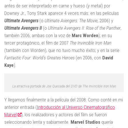
antes de ser interpretado en carne y hueso (y metal) por
Downey Jr., Tony Stark aparece 4 veces más: en las películas
Ultimate Avengers
(o
Ultimate Avengers: The Movie
, 2006) y
Ultimate Avengers II
(o
Ultimate Avengers II: Rise of the Panther
,
también 2006; ambas con la voz de
Marc Worden
); en su
tercer protagónico, el film de 2007
The Invincible Iron Man
(también con Worden), que no tuvo mucho éxito; y en la serie
Fantastic Four: World’s Greates Heroes
(en 2006, con
David
Kaye
).
La atractiva portada de Joe Quesada del DVD de The Invincible Iron Man
Y llegamos finalmente a la película del 2008. Como conté en mi
anterior entrada (
Introducción al Universo Cinematográfico
Marvel
), los realizadores y actores del film se fueron
seleccionando lenta y sabiamente.
Marvel Studios
quería