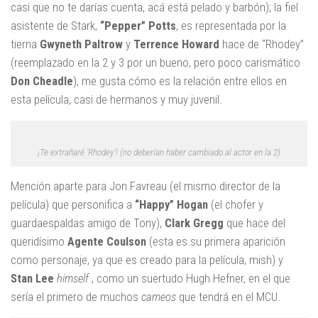
casi que no te darías cuenta, acá está pelado y barbón); la fiel
asistente de Stark,
“Pepper” Potts
, es representada por la
tierna
Gwyneth Paltrow
y
Terrence Howard
hace de “Rhodey”
(reemplazado en la 2 y 3 por un bueno, pero poco carismático
Don Cheadle
), me gusta cómo es la relación entre ellos en
esta película, casi de hermanos y muy juvenil.
¡Te extrañaré ‘Rhodey’! (no deberían haber cambiado al actor en la 2)
Mención aparte para Jon Favreau (el mismo director de la
película) que personifica a
“Happy” Hogan
(el chofer y
guardaespaldas amigo de Tony),
Clark Gregg
que hace del
queridísimo
Agente Coulson
(esta es su primera aparición
como personaje, ya que es creado para la película, mish) y
Stan Lee
himself
, como un suertudo Hugh Hefner, en el que
sería el primero de muchos
cameos
que tendrá en el MCU.