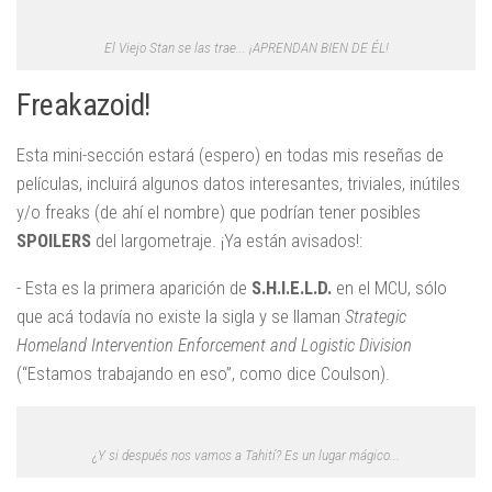
El Viejo Stan se las trae... ¡APRENDAN BIEN DE ÉL!
Freakazoid!
Esta mini-sección estará (espero) en todas mis reseñas de
películas, incluirá algunos datos interesantes, triviales, inútiles
y/o freaks (de ahí el nombre) que podrían tener posibles
SPOILERS
del largometraje. ¡Ya están avisados!:
- Esta es la primera aparición de
S.H.I.E.L.D.
en el MCU, sólo
que acá todavía no existe la sigla y se llaman
Strategic
Homeland Intervention Enforcement and Logistic Division
(“Estamos trabajando en eso”, como dice Coulson).
¿Y si después nos vamos a Tahití? Es un lugar mágico...