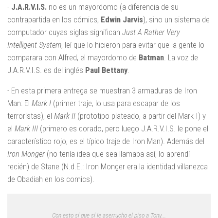
-
J.A.R.V.I.S.
no es un mayordomo (a diferencia de su
contrapartida en los cómics,
Edwin Jarvis
), sino un sistema de
computador cuyas siglas significan
Just A Rather Very
Intelligent System
, leí que lo hicieron para evitar que la gente lo
comparara con Alfred, el mayordomo de
Batman
. La voz de
J.A.R.V.I.S. es del inglés
Paul Bettany
.
- En esta primera entrega se muestran 3 armaduras de Iron
Man: El
Mark I
(primer traje, lo usa para escapar de los
terroristas), el
Mark II
(prototipo plateado, a partir del Mark I) y
el
Mark III
(primero es dorado, pero luego J.A.R.V.I.S. le pone el
característico rojo, es el típico traje de Iron Man). Además del
Iron Monger
(no tenía idea que sea llamaba así, lo aprendí
recién) de Stane (N.d.E.: Iron Monger era la identidad villanezca
de Obadiah en los comics).
Con esto sí que sí le aserrucho el piso a Tony...