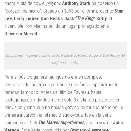
hasta el día de hoy, el
playboy
Anthony Stark
ha poseído un
“corazón de hierro”. Creado en 1963 por el omnipresente
Stan
Lee
,
Larry Lieber
,
Don Heck
y
Jack “
The King
” Kirby
, el
invencible Iron Man ha tenido un lugar privilegiado en el
Universo Marvel
.
La primerísima primera aparición del Hombre de Hierro, dibujo de Don Heck y “El
Rey” Presl— Kirby!
Para el público general, aunque no era un completo
desconocido, no era un personaje que fuera especialmente
famoso tampoco. Antes del film de Favreau, había
protagonizado individualmente solo 3 distintos proyectos en
televisión y cine, que no habían gozado de mucha atención. Su
primera incursión en el medio audiovisual fue en la serie
animada de 1966
The Marvel Superheroes
, con la voz de
John
Vernon
. Esta serie, producida por
Grantray-Lawrence