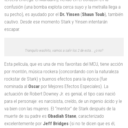
confusión (una bomba explota cerca suyo y la metralla llega a
su pecho), es ayudado por el
Dr. Yinsen
(
Shaun Toub
), también
cautivo. Desde ese momento Stark y Yinsen intentarán
escapar.
Tranquilo washito, vamos a salir los 2 de esta... ¿o no?
Esta película, que es una de mis favoritas del MCU, tiene acción
por montón, música rockera (concordando con la naturaleza
rockstar de Stark) y buenos efectos para la época (fue
nominada al
Oscar
por Mejores Efectos Especiales). La
actuación de Robert Downey Jr. es genial, el tipo casi nació
para el personaje: es narcisista, creído, de un ingenio ácido y le
va bien con las mujeres. El “mentor” de Stark después de la
muerte de su padre es
Obadiah Stane
, caracterizado
excelentemente por
Jeff Bridges
(si no te dicen que es él,