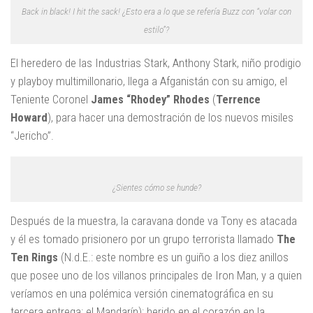
Back in black! I hit the sack! ¿Esto era a lo que se refería Buzz con “volar con
estilo”?
El heredero de las Industrias Stark, Anthony Stark, niño prodigio
y playboy multimillonario, llega a Afganistán con su amigo, el
Teniente Coronel
James “Rhodey” Rhodes
(
Terrence
Howard
), para hacer una demostración de los nuevos misiles
“Jericho”.
¿Sientes cómo se hunde?
Después de la muestra, la caravana donde va Tony es atacada
y él es tomado prisionero por un grupo terrorista llamado
The
Ten Rings
(N.d.E.: este nombre es un guiño a los diez anillos
que posee uno de los villanos principales de Iron Man, y a quien
veríamos en una polémica versión cinematográfica en su
tercera entrega: el Mandarín); herido en el corazón en la