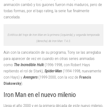
animación cambió y los guiones fueron más maduros, pero de
todas formas, por el bajo rating, la serie fue finalmente
cancelada.
Estética del traje de Iron Man en la primera (izquierda) y segunda temporada
(derecha) de Iron Man: T.A.S.
Aún con la cancelación de su programa, Tony se las arreglaba
para aparecer de vez en cuando en otras series animadas
como
The Incredible Hulk
(1996-1998, con Robert Hays
repitiendo el rol de Stark),
Spider-Man
(1994-1998, nuevamente
con Hays) y
Avengers
(1999-2000, con la voz de
Francis
Diakowsky
).
Iron Man en el nuevo milenio
Llega el año 2000 y en la primera década de este nuevo milenio,