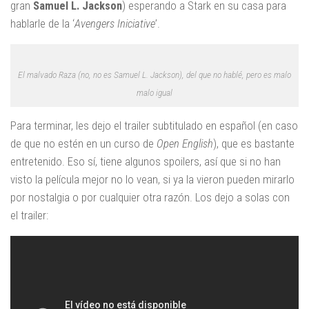
gran
Samuel L. Jackson
) esperando a Stark en su casa para
hablarle de la ‘
Avengers Iniciative
’.
El malvado Raza (no, no es Samuel L. Jackson), del que no hablé, pero es malo
malo igual
Para terminar, les dejo el trailer subtitulado en español (en caso
de que no estén en un curso de
Open English
), que es bastante
entretenido. Eso sí, tiene algunos spoilers, así que si no han
visto la película mejor no lo vean, si ya la vieron pueden mirarlo
por nostalgia o por cualquier otra razón. Los dejo a solas con
el trailer: