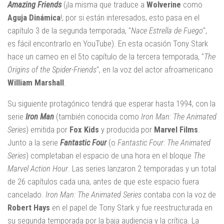
Amazing Friends
(¡la misma que traduce a
Wolverine
como
Aguja Dinámica
!; por si están interesados, esto pasa en el
capítulo 3 de la segunda temporada, "
Nace Estrella de Fuego
",
es fácil encontrarlo en YouTube). En esta ocasión Tony Stark
hace un cameo en el 5to capítulo de la tercera temporada, "
The
Origins of the Spider-Friends
", en la voz del actor afroamericano
William Marshall
.
Su siguiente protagónico tendrá que esperar hasta 1994, con la
serie
Iron Man
(también conocida como
Iron Man: The Animated
Series
) emitida por
Fox Kids
y producida por
Marvel Films
.
Junto a la serie
Fantastic Four
(o
Fantastic Four: The Animated
Series
) completaban el espacio de una hora en el bloque
The
Marvel Action Hour
. Las series lanzaron 2 temporadas y un total
de 26 capítulos cada una, antes de que este espacio fuera
cancelado.
Iron Man: The Animated Series
contaba con la voz de
Robert Hays
en el papel de Tony Stark y fue reestructurada en
su segunda temporada por la baja audiencia y la crítica. La