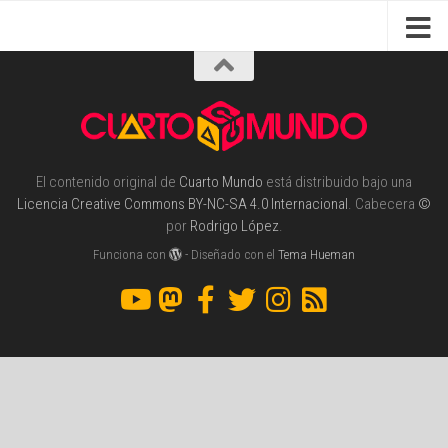
El contenido original de
Cuarto Mundo
está distribuido bajo una
Licencia Creative Commons BY-NC-SA 4.0 Internacional
. Cabecera
©
por
Rodrigo López
.
Funciona con
- Diseñado con el
Tema Hueman