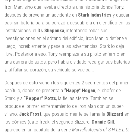
Iron Man, sino que llevaba directo a una historia donde Tony,
después de prevenir un accidente en
Stark Industries
y quedar
casi sin batería para su corazón, descubre a un científico en las
instalaciones, el
Dr. Shapanka
, intentando robar sus
investigaciones en el sótano del edificio; Iron Man lo detiene y
luego, increíblemente y pese a las advertencias, Stark lo deja
libre. Posterior a eso, Tony reemplaza a su piloto enfermo en
una carrera de autos, pero había olvidado recargar sus baterías
y, al fallar su corazón, su vehículo se vuelca...
Después de esto vienen los siguientes 2 segmentos del primer
capítulo, donde se presenta a
“Happy” Hogan
, el chofer de
Stark, y a
“Pepper” Potts
, la fiel asistente. También se
produce el primer enfrentamiento de Iron Man con un super-
villano:
Jack Frost
, que posteriormente se llamaría
Blizzard
en
los cómics (dato freak: el segundo Blizzard,
Donnie Gill
,
aparece en un capítulo de la serie
Marvel’s Agents of S.H.I.E.L.D.