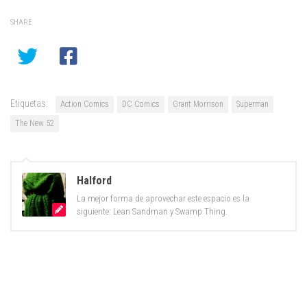
SHARE
Etiquetas:
Action Comics
DC Comics
Grant Morrison
Superman
The New 52
Halford
La mejor forma de aprovechar este espacio es la
siguiente: Lean Sandman y Swamp Thing.