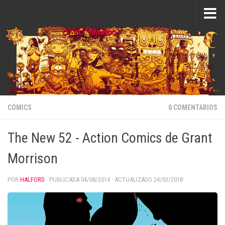
Saltar al contenido
CÓMICS
0 COMENTARIOS
The New 52 - Action Comics de Grant
Morrison
POR
HALFORD
· PUBLICADA
04/08/2014
· ACTUALIZADO
24/03/2018