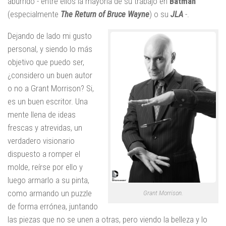
aburrido - entre ellos la mayoría de su trabajo en
Batman
(especialmente
The Return of Bruce Wayne
) o su
JLA
-.
Dejando de lado mi gusto
personal, y siendo lo más
objetivo que puedo ser,
¿considero un buen autor
o no a Grant Morrison? Si,
es un buen escritor. Una
mente llena de ideas
frescas y atrevidas, un
verdadero visionario
dispuesto a romper el
molde, reírse por ello y
luego armarlo a su pinta,
como armando un puzzle
Grant Morrison.
de forma errónea, juntando
las piezas que no se unen a otras, pero viendo la belleza y lo