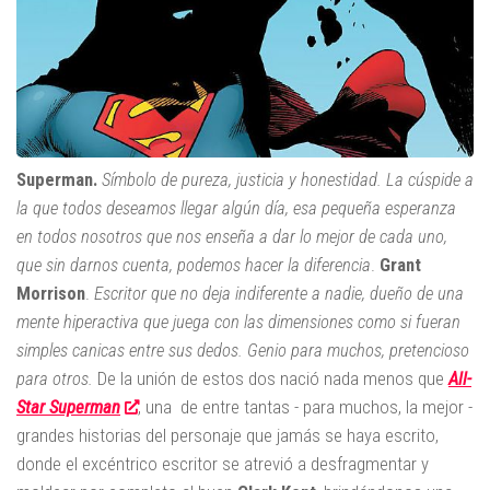
Superman.
Símbolo de pureza, justicia y honestidad. La cúspide a
la que todos deseamos llegar algún día, esa pequeña esperanza
en todos nosotros que nos enseña a dar lo mejor de cada uno,
que sin darnos cuenta, podemos hacer la diferencia
.
Grant
Morrison
.
Escritor que no deja indiferente a nadie, dueño de una
mente hiperactiva que juega con las dimensiones como si fueran
simples canicas entre sus dedos. Genio para muchos, pretencioso
para otros.
De la unión de estos dos nació nada menos que
All-
Star Superman
, una de entre tantas - para muchos, la mejor -
grandes historias del personaje que jamás se haya escrito,
donde el excéntrico escritor se atrevió a desfragmentar y