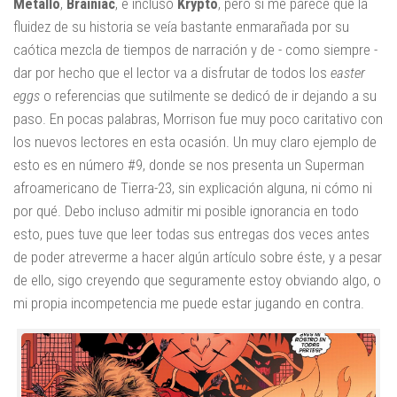
Metallo
,
Brainiac
, e incluso
Krypto
, pero sí me parece que la
fluidez de su historia se veía bastante enmarañada por su
caótica mezcla de tiempos de narración y de - como siempre -
dar por hecho que el lector va a disfrutar de todos los
easter
eggs
o referencias que sutilmente se dedicó de ir dejando a su
paso. En pocas palabras, Morrison fue muy poco caritativo con
los nuevos lectores en esta ocasión. Un muy claro ejemplo de
esto es en número #9, donde se nos presenta un Superman
afroamericano de Tierra-23, sin explicación alguna, ni cómo ni
por qué. Debo incluso admitir mi posible ignorancia en todo
esto, pues tuve que leer todas sus entregas dos veces antes
de poder atreverme a hacer algún artículo sobre éste, y a pesar
de ello, sigo creyendo que seguramente estoy obviando algo, o
mi propia incompetencia me puede estar jugando en contra.