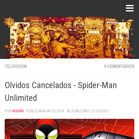
Saltar al contenido
TELEVISIÓN
9 COMENTARIOS
Olvidos Cancelados - Spider-Man
Unlimited
POR
KISHIN
· PUBLICADA
04/12/2014
· ACTUALIZADO
21/05/2017