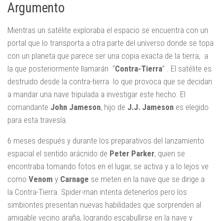
Argumento
Mientras un satélite exploraba el espacio se encuentra con un
portal que lo transporta a otra parte del universo donde se topa
con un planeta que parece ser una copia exacta de la tierra, a
la que posteriormente llamarán “
Contra-Tierra
” . El satélite es
destruido desde la contra-tierra lo que provoca que se decidan
a mandar una nave tripulada a investigar este hecho. El
comandante
John Jameson
, hijo de
J.J. Jameson
es elegido
para esta travesía.
6 meses después y durante los preparativos del lanzamiento
espacial el sentido arácnido de
Peter
Parker
, quien se
encontraba tomando fotos en el lugar, se activa y a lo lejos ve
como
Venom
y
Carnage
se meten en la nave que se dirige a
la Contra-Tierra. Spider-man intenta detenerlos pero los
simbiontes presentan nuevas habilidades que sorprenden al
amigable vecino araña, logrando escabullirse en la nave y