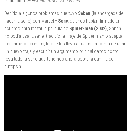
traducción
"El Hombre Araña Sin Limites"
.
Debido a algunos problemas que tuvo
Saban
(la encargada de
hacer la serie) con Marvel y
Sony,
quienes habían firmado un
acuerdo para lanzar la película de
Spider-man (2002),
Saban
no podia usar usar el tradicional traje de Spider-man o adaptar
los primeros cómics, lo que los llevó a buscar la forma de usar
un nuevo traje y escribir un argumento original dando como
resultado la serie que tenemos ahora sobre la camilla de
autopsia.