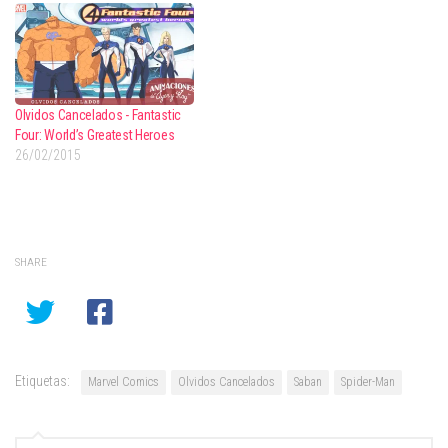
Olvidos Cancelados - Fantastic
Four: World’s Greatest Heroes
26/02/2015
SHARE
Etiquetas:
Marvel Comics
Olvidos Cancelados
Saban
Spider-Man