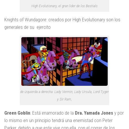
High Evolutionary, el gran lider de los Bestials
Knights of Wundagore: creados por High Evolutionary son los
generales de su ejercito
de izquierda a derecha: Lady Vermin, Lady Ursula, Lord Tyger
y Sir Ram,
Green Goblin
: Está enamorado de la
Dra. Yamada Jones
y por
lo mismo en un principio tendrá una enemistad con Peter
Parker, debido a que este vive con ella, con el correr de los