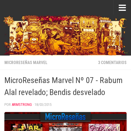
Saltar al contenido
MICRORESEÑAS MARVEL
3 COMENTARIOS
MicroReseñas Marvel Nº 07 - Rabum
Alal revelado; Bendis desvelado
POR
ARMSTRONG
·
18/03/2015