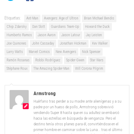
Etiquetas:
Ant-Man
Avengers: Age of Ultron
Brian Michael Bendis
Chip Zdarsky
Dan Slott
Guardians Team-Up
Howard the Duck
Humberto Ramos
Jason Aaron
Jason Latour
Jay Leisten
Joe Quinones
John Cassaday
Jonathan Hickman
Kev Walker
Larry Watts
Marvel Comics
New Avengers
Nick Spencer
Ramón Rosanas
Robbi Rodríguez
Spider-Gwen
Star Wars
Stéphane Roux
The Amazing Spider-Man
Will Corona Pilgrim
Armstrong
Huérfano tras perder a su madre ante alienígenas y a su
padre por un hueso de pollo, Armstrong sobrevivió
vendiendo Super 8 hasta que en su adultez se embarcó
hacia las estrellas en búsqueda de venganza. Pero el
destino tenía otros planes para él, convirtiéndose en el
primer hombre en caminar sobre la Luna... tras el último