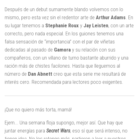
Después de un debut sumamente blando volvemos con lo
mismo, pero esta vez sin el redentor arte de
Arthur Adams
. En
su lugar tenemos a
Stephanie Roux
y
Jay Leisten
, con un arte
correcto, pero nada especial. En los guiones tenemos una
falsa sensación de “importancia” con el par de viñetas
dedicadas al pasado de
Gamora
y su relación con sus
compañeros, con un villano de turno bastante aburrido y una
ración más de chistes facilones. Hasta que lleguemos al
número de
Dan Abnett
creo que esta serie me resultará de
interés cero. Recomendada para lectores poco exigentes.
¡Que no quiero más torta, mamá!
Ejem... Una semana floja supongo, mejor así. Que hay que
juntar energías para
Secret Wars
, eso sí que será intenso, no
tienen idea. No los retengo más, partieron a leer a nuestros