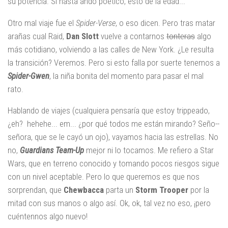
su potencia. Si hasta ando poético, esto de la edad...
Otro mal viaje fue el
Spider-Verse
, o eso dicen. Pero tras matar
arañas cual Raid,
Dan Slott
vuelve a contarnos
tonteras
algo
más cotidiano, volviendo a las calles de New York. ¿Le resulta
la transición? Veremos. Pero si esto falla por suerte tenemos a
Spider-Gwen
, la niña bonita del momento para pasar el mal
rato.
Hablando de viajes (cualquiera pensaría que estoy trippeado,
¿eh? hehehe... em... ¿por qué todos me están mirando? Seño--
señora, que se le cayó un ojo), vayamos hacia las estrellas. No
no,
Guardians Team-Up
mejor ni lo tocamos. Me refiero a Star
Wars, que en terreno conocido y tomando pocos riesgos sigue
con un nivel aceptable. Pero lo que queremos es que nos
sorprendan, que
Chewbacca
parta un
Storm Trooper
por la
mitad con sus manos o algo así. Ok, ok, tal vez no eso, ¡pero
cuéntennos algo nuevo!