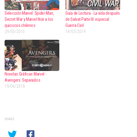
Selección Marvel: Spider-Man,
Guía de Lectura - La vida después
Secret War y Marvel Noir a los
de Salvat Parte III: especial
quioscos chilenos
Guerra Civil
29/05/2015
14/03/2019
Novelas Gráficas Marvel -
Avengers: Separados
19/06/2018
SHARE