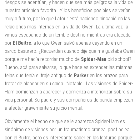
riesgos se acentúan, y hacen que sea más peligrosa la vida de
nuestra arácnida favorita. Y los beneficios posibles se verían
muy a futuro, por lo que Latour está haciendo hincapié en las
relaciones más internas en la vida de Gwen. La ultima vez, la
vimos escapando de un terrible destino mientras era atacada
por
El Buitre
, a lo que Gwen salvó apenas cayendo en un
barco-basurero. ¿Recuerdan cuando dije que me gustaba Gwen
porque me hacía recordar mucho de
Spider-Man
old school?
Bueno, acá para salvarse, lo que hace es extender las mismas
telas que tenía el traje antiguo de
Parker
en los brazos para
tratar de planear en su caída. ¡Notable!. Las visiones de Spider-
Ham comienzan a aparecer y comienza a interiorizar sobre su
vida personal. Su padre y sus compañeros de banda empiezan
a afectar gravemente su juicio mental.
Obviamente el hecho de que se le aparezca Spider-Ham es
sinónimo de visiones por un traumatismo craneal post pelea
con el Buitre, pero es interesante saber en las lecturas porque