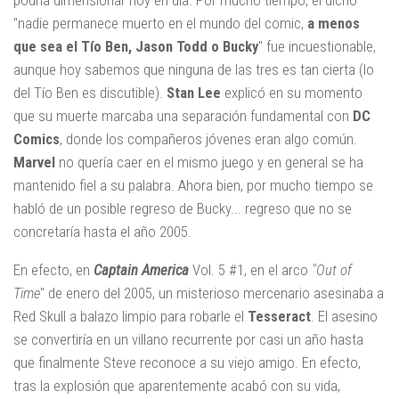
"nadie permanece muerto en el mundo del comic,
a menos
que sea el Tío Ben, Jason Todd o Bucky
" fue incuestionable,
aunque hoy sabemos que ninguna de las tres es tan cierta (lo
del Tío Ben es discutible).
Stan Lee
explicó en su momento
que su muerte marcaba una separación fundamental con
DC
Comics
, donde los compañeros jóvenes eran algo común.
Marvel
no quería caer en el mismo juego y en general se ha
mantenido fiel a su palabra. Ahora bien, por mucho tiempo se
habló de un posible regreso de Bucky... regreso que no se
concretaría hasta el año 2005.
En efecto, en
Captain America
Vol. 5 #1, en el arco
"Out of
Time
" de enero del 2005, un misterioso mercenario asesinaba a
Red Skull a balazo limpio para robarle el
Tesseract
. El asesino
se convertiría en un villano recurrente por casi un año hasta
que finalmente Steve reconoce a su viejo amigo. En efecto,
tras la explosión que aparentemente acabó con su vida,