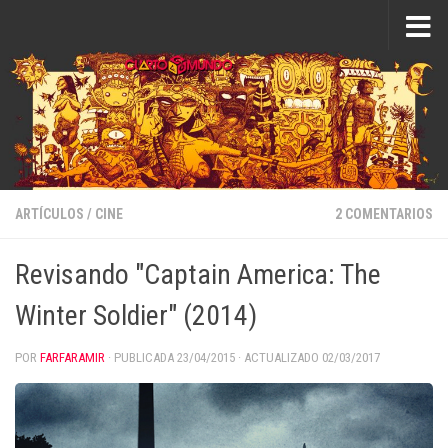
Saltar al contenido
ARTÍCULOS
/
CINE
2 COMENTARIOS
Revisando "Captain America: The
Winter Soldier" (2014)
POR
FARFARAMIR
· PUBLICADA
23/04/2015
· ACTUALIZADO
02/03/2017