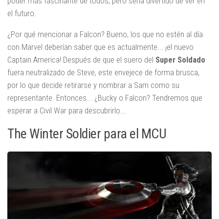
poder más fascinante de todos, pero sería divertido de ver en
el futuro.
¿Por qué mencionar a Falcon? Bueno, los que no estén al día
con Marvel deberían saber que es actualmente... ¡el nuevo
Captain America! Después de que el suero del
Super Soldado
fuera neutralizado de Steve, este envejece de forma brusca,
por lo que decide retirarse y nombrar a Sam como su
representante. Entonces... ¿Bucky o Falcon? Tendremos que
esperar a Civil War para descubrirlo...
The Winter Soldier para el MCU