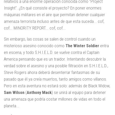
relativos a una enorme operación conocida como "Project
Insight". ¿En qué consiste el proyecto? En poner enormes
máquinas militares en el aire que permitan detener cualquier
amenaza terrorista incluso antes de que esta suceda... cof,
cof... MINORITY REPORT... cof, cof...
Sin embargo, las cosas se salen de control cuando un
misterioso asesino conocido como
The Winter Soldier
entra
en escena, y todo S.H.I.E.L.D. se vuelve contra el Captain
America pensando que es un traidor. Intentando descubrir la
verdad sobre el asesino y una posible filtración en S.H.I.E.L.D.,
Steve Rogers ahora deberá desenterrar fantasmas de su
pasado que él ya creía muertos, tanto amigos como villanos.
Pero en esta aventura no estará solo: además de Black Widow,
Sam Wilson
(
Anthony Mack
) se unirá al equipo para detener
una amenaza que podría costar millones de vidas en todo el
planeta...