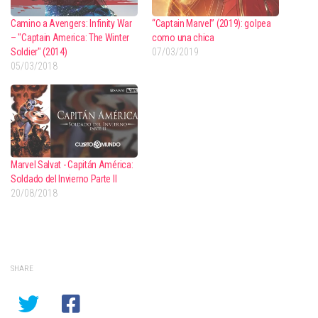
Camino a Avengers: Infinity War
“Captain Marvel” (2019): golpea
– "Captain America: The Winter
como una chica
Soldier" (2014)
07/03/2019
05/03/2018
Marvel Salvat - Capitán América:
Soldado del Invierno Parte II
20/08/2018
SHARE