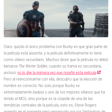
Claro, quizás el único problema con Bucky es que gran parte de
la película está ausente, y la película definitivamente lo tiene
como villano secundario. Muchos dicen que la película no debió
llamarse
The Winter Soldier
, cuando su trama es secundaria,
¡incluso
yo lo dije la primera vez que reseñé esta película
!
Pero al reencontrarme con ella, descubro que la elección de
nombre es correcta. No solo porque Bucky es
extremadamente
badass
y uno de los mejores villanos que ha
tenido el MCU, sino porque es la cúspide de una de las
temáticas centrales de la película, esto es, Steve Rogers
viviendo en el presente pero perseguido por los fantasmas de