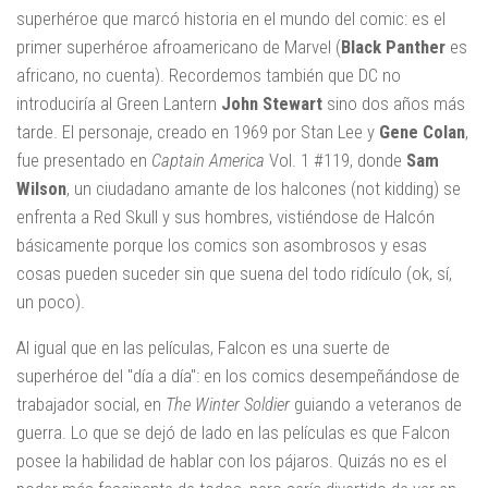
superhéroe que marcó historia en el mundo del comic: es el
primer superhéroe afroamericano de Marvel (
Black Panther
es
africano, no cuenta). Recordemos también que DC no
introduciría al Green Lantern
John Stewart
sino dos años más
tarde. El personaje, creado en 1969 por Stan Lee y
Gene Colan
,
fue presentado en
Captain America
Vol. 1 #119, donde
Sam
Wilson
, un ciudadano amante de los halcones (not kidding) se
enfrenta a Red Skull y sus hombres, vistiéndose de Halcón
básicamente porque los comics son asombrosos y esas
cosas pueden suceder sin que suena del todo ridículo (ok, sí,
un poco).
Al igual que en las películas, Falcon es una suerte de
superhéroe del "día a día": en los comics desempeñándose de
trabajador social, en
The Winter Soldier
guiando a veteranos de
guerra. Lo que se dejó de lado en las películas es que Falcon
posee la habilidad de hablar con los pájaros. Quizás no es el