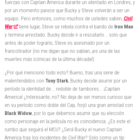
fuerzas con Captain America durante un atentado en Londres, y
por un momento parece que Bucky y Steve volverán a ser un
equipo. Pero entonces, como muchos de ustedes saben,
Civil
War
tiene lugar, Steve se rebela contra el bando de
Iron Man
y termina arrestado. Bucky decide ir a rescatarlo... solo que
antes de poder lograrlo, Steve es asesinado por un
francotirador (no me digan que no sabían, ¡es una de las
muertes más icónicas de la última década!).
¿Por qué menciono todo esto? Bueno, tras una serie de
malentendidos con
Tony Stark
, Bucky decide asumir por un
período la identidad de... redoble de tambores... ¡Captain
America! ¿Interesante, no? No deja de ser menos curioso que
en su período como doble del Cap, forjó una gran amistad con
Black Widow
, por lo que debemos asumir que su elección
como personaje en la película no es coincidencia. ¿Es este el
rumbo que seguirá el MCU? ¿Será Bucky el nuevo Captain
America tras los incidentes de
Civil War
? Solo como un tip: