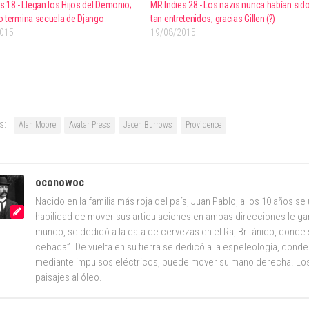
s 18 - Llegan los Hijos del Demonio;
MR Indies 28 - Los nazis nunca habían sid
o termina secuela de Django
tan entretenidos, gracias Gillen (?)
2015
19/08/2015
s:
Alan Moore
Avatar Press
Jacen Burrows
Providence
oconowoc
Nacido en la familia más roja del país, Juan Pablo, a los 10 años s
habilidad de mover sus articulaciones en ambas direcciones le ga
mundo, se dedicó a la cata de cervezas en el Raj Británico, donde 
cebada”. De vuelta en su tierra se dedicó a la espeleología, donde
mediante impulsos eléctricos, puede mover su mano derecha. Los
paisajes al óleo.