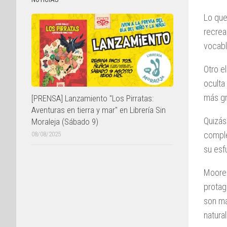
Lo que
recrea
vocabl
Otro e
oculta
más gr
[PRENSA] Lanzamiento "Los Pirratas:
Aventuras en tierra y mar" en Librería Sin
Quizás
Moraleja (Sábado 9)
comple
08/08/2025
su esf
Moore 
protag
son ma
natura