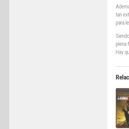
Además
tan ex
para l
Siendo
plena 
Hay qu
Rela