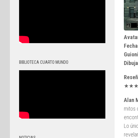
Avata
Fecha
Guioni
BIBLIOTECA CUARTO MUNDO
Dibuja
Reseñ
★★
Alan 
mitos 
encont
Lo úni
revela
NOTICIAS