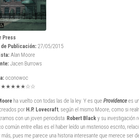
r Press
 de Publicación:
27/05/2015
sta:
Alan Moore
nte:
Jacen Burrows
a:
oconowoc
★★★★★★☆☆
Moore
ha vuelto con todas las de la ley. Y es que
Providence
es un
creados por
H.P. Lovecraft
, según el mismo Moore, como si real
ramos con un joven periodista:
Robert Black
y su investigación r
co común entre ellas es el haber leído un misterioso escrito, rela
r más, pues me parece una historia interesante que merece ser 