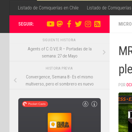
Listado de Comiquerías en Chile
Listado de Comiquerías
SEGUIR:
MICRO
SIGUIENTE HISTORIA
MR
Agents of C.O.V.E.R – Portadas de la
semana: 27 de Mayo
pl
HISTORIA PREVIA
Convergence, Semana 8 - Es el mismo
multiverso, pero el sombrero es nuevo
POR
OC