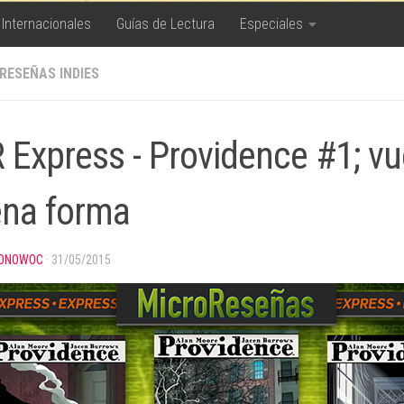
 Internacionales
Guías de Lectura
Especiales
RESEÑAS INDIES
 Express - Providence #1; v
ena forma
ONOWOC
·
31/05/2015