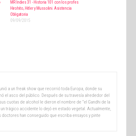
o
MR Indies 31 - Historia 101 con los profes
Hirohito, Hitler y Mussolini. Asistencia
Obligatoria
09/09/2015
e unió a un freak show que recorrió toda Europa, donde su
nó el asco del público. Después de su travesía alrededor del
sus cuotas de alcohol le dieron el nombre de “el Gandhi de la
 un trágico accidente lo dejó en estado vegetal. Actualmente,
 doctores han conseguido que escriba ensayos y pinte