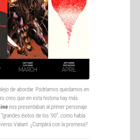
mplejo de abordar. Podríamos quedarnos en
ero creo que en esta historia hay más
sine
nos presentaban al primer personaje
n "grandes éxitos de los '90", como había
verso Valiant. ¿Cumplirá con la promesa?