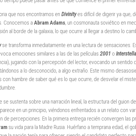
o tiempo puede pasar antes de que comience el primer enfrenta
toria que nos encontramos en
Divinity
es difícil de digerir ya que,
as. Conocemos a
Abram Adams
, un cosmonauta soviético en medi
sión al borde de la galaxia; lo que ocurre al llegar a destino lo ca
y
se transforma inmediatamente en una lectura de sensaciones. Es 
evoca emociones similares a las de las películas
2001
o
Interstella
ncia), jugando con la percepción del lector, evocando un sentido d
tándonos a lo desconocido, a algo extraño. Este mismo desasosie
 con hambre de saber qué es lo que ocurre, de desvelar el mister
idumbre.
 se sustenta sobre una narración lineal, la estructura del guion d
 parece en un principio, viéndonos enfrentados a un relato con va
n de percepciones. En la primera entrega recién convergen las prim
ram
su vida para la Madre Rusia. Huérfano a temprana edad, el gob
que la nación tenía para ofrecer, siendo el candidato perfecto para 