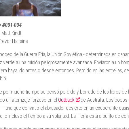
ty #001-004
:
Matt Kindt
revor Hairsine
apogeo de la Guerra Fría, la Unión Soviética - determinada en ganar
luz verde a una misión peligrosamente avanzada. Enviaron a un ho
iera haya ido antes o desde entonces. Perdido en las estrellas, s
bió.
 por mucho tiempo se pensó perdido y borrado de los libros de hi
do un aterrizaje forzoso en el
Outback
de Australia. Los pocos q
 -- una que convirtió el abrasador desierto en un exuberante oasis
o, e incluso el tiempo a su voluntad. La Tierra está a punto de co