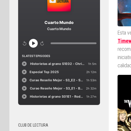
Esta v
Timew
recomi
inicia
calida
CLUB DE LECTURA