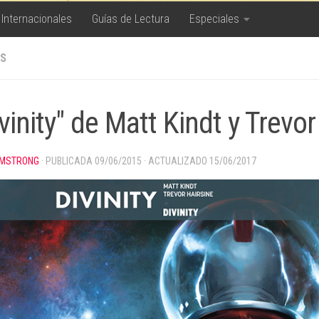
 Internacionales
Guías de Lectura
Especiales
S
vinity" de Matt Kindt y Trevor
MSTRONG
· PUBLICADA
09/06/2015
· ACTUALIZADO
15/06/2017