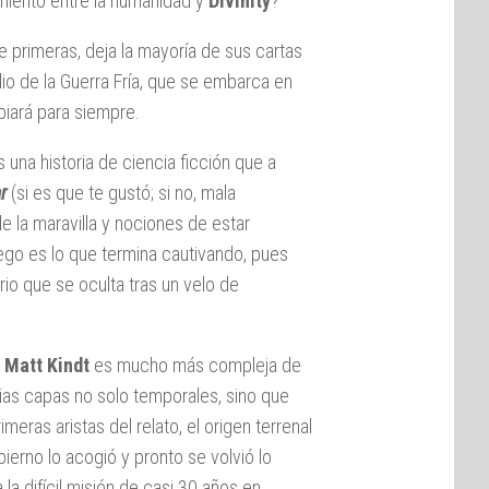
miento entre la humanidad y
Divinity
?
 de primeras, deja la mayoría de sus cartas
o de la Guerra Fría, que se embarca en
mbiará para siempre.
una historia de ciencia ficción que a
r
(si es que te gustó; si no, mala
e la maravilla y nociones de estar
go es lo que termina cautivando, pues
io que se oculta tras un velo de
e
Matt Kindt
es mucho más compleja de
rias capas no solo temporales, sino que
eras aristas del relato, el origen terrenal
ierno lo acogió y pronto se volvió lo
la difícil misión de casi 30 años en