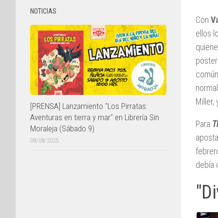
NOTICIAS
Con
V
ellos l
quiene
poster
común,
normal
Miller
[PRENSA] Lanzamiento "Los Pirratas:
Aventuras en tierra y mar" en Librería Sin
Para
T
Moraleja (Sábado 9)
aposta
08/08/2025
febrer
debía 
"Di