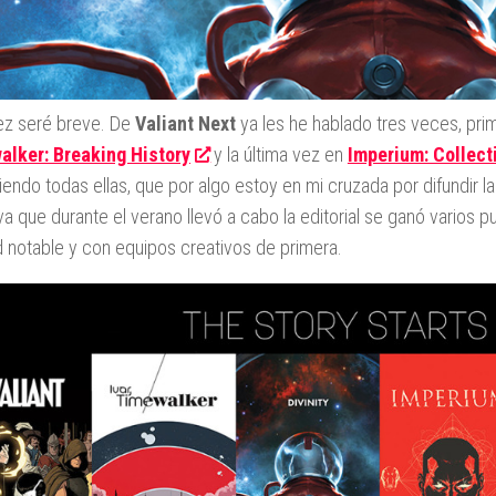
ez seré breve. De
Valiant Next
ya les he hablado tres veces, pr
alker: Breaking History
y la última vez en
Imperium: Collec
endo todas ellas, que por algo estoy en mi cruzada por difundir 
tiva que durante el verano llevó a cabo la editorial se ganó varios 
d notable y con equipos creativos de primera.