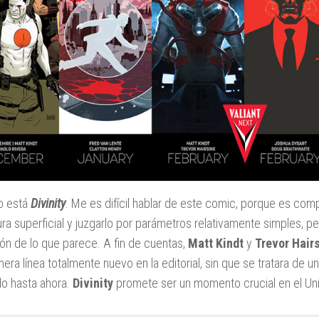
o está
Divinity
. Me es difícil hablar de este comic, porque es co
tura superficial y juzgarlo por parámetros relativamente simples, p
ón de lo que parece. A fin de cuentas,
Matt Kindt
y
Trevor Hair
mera línea totalmente nuevo en la editorial, sin que se tratara de u
do hasta ahora.
Divinity
promete ser un momento crucial en el Uni