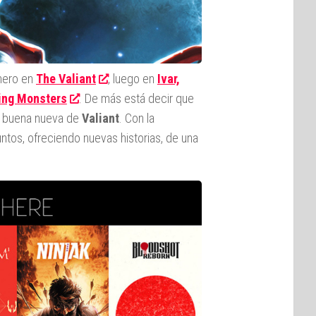
imero en
The Valiant
, luego en
Ivar,
ting Monsters
. De más está decir que
la buena nueva de
Valiant
. Con la
puntos, ofreciendo nuevas historias, de una