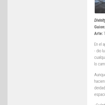
Divini
Guion
Arte:
T
En el 
- dio 
cualqu
lo cam
Aunque
hacien
deidad
espaci