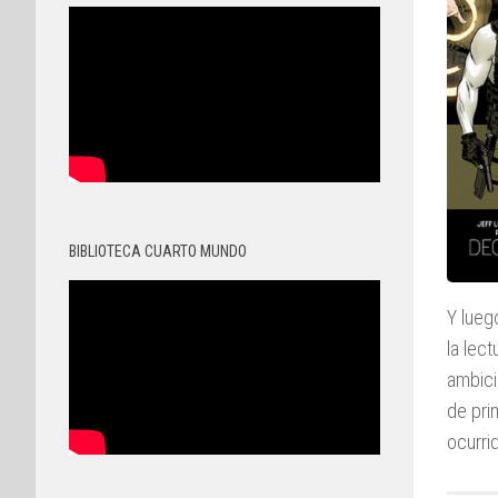
BIBLIOTECA CUARTO MUNDO
Y lueg
la lec
ambici
de pri
ocurri