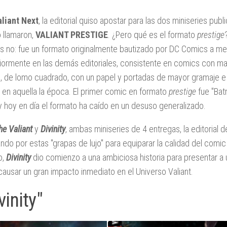
aliant Next
, la editorial quiso apostar para las dos miniseries pub
o llamaron,
VALIANT PRESTIGE
. ¿Pero qué es el formato
prestige
s no: fue un formato originalmente bautizado por DC Comics a me
iormente en las demás editoriales, consistente en comics con m
 de lomo cuadrado, con un papel y portadas de mayor gramaje e i
 en aquella la época. El primer comic en formato
prestige
fue "Bat
, y hoy en día el formato ha caído en un desuso generalizado.
he Valiant
y
Divinity
, ambas miniseries de 4 entregas, la editorial d
ndo por estas "grapas de lujo" para equiparar la calidad del comi
o,
Divinity
dio comienzo a una ambiciosa historia para presentar a
causar un gran impacto inmediato en el Universo Valiant.
vinity"