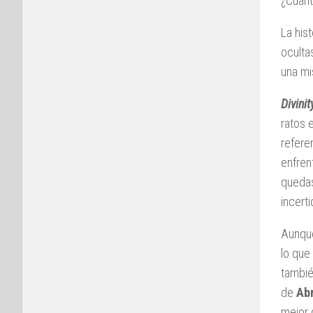
¿Cuánt
La his
ocult
una mi
Divinit
ratos 
refere
enfren
quedas
incert
Aunque
lo que
tambié
de
Ab
mejor 