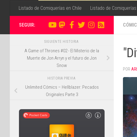
Listado de Comiquerías en Chile
Listado de Comiquerías
SEGUIR:
CÓMIC
SIGUIENTE HISTORIA
"Di
A Game of Thrones #02 - El Misterio de la
Muerte de Jon Arryn y el futuro de Jon
Snow
POR
AR
HISTORIA PREVIA
Unlimited Cómics – Hellblazer: Pecados
Originales Parte 3