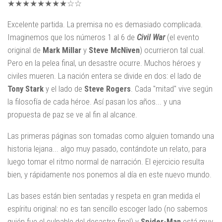
★★★★★★★★☆☆
Excelente partida. La premisa no es demasiado complicada.
Imaginemos que los números 1 al 6 de
Civil War
(el evento
original de
Mark Millar
y
Steve McNiven
) ocurrieron tal cual.
Pero en la pelea final, un desastre ocurre. Muchos héroes y
civiles mueren. La nación entera se divide en dos: el lado de
Tony Stark
y el lado de
Steve Rogers
. Cada "mitad" vive según
la filosofía de cada héroe. Así pasan los años... y una
propuesta de paz se ve al fin al alcance.
Las primeras páginas son tomadas como alguien tomando una
historia lejana... algo muy pasado, contándote un relato, para
luego tomar el ritmo normal de narración. El ejercicio resulta
bien, y rápidamente nos ponemos al día en este nuevo mundo.
Las bases están bien sentadas y respeta en gran medida el
espíritu original: no es tan sencillo escoger lado (no sabemos
quién fue el culpable del desastre final) y
Spider-Man
está muy