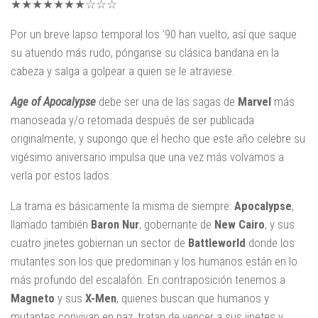
★★★★★★★☆☆☆
Por un breve lapso temporal los '90 han vuelto, así que saque
su atuendo más rudo, pónganse su clásica bandana en la
cabeza y salga a golpear a quien se le atraviese.
Age of Apocalypse
debe ser una de las sagas de
Marvel
más
manoseada y/o retomada después de ser publicada
originalmente, y supongo que el hecho que este año celebre su
vigésimo aniversario impulsa que una vez más volvamos a
verla por estos lados.
La trama es básicamente la misma de siempre:
Apocalypse
,
llamado también
Baron Nur
, gobernante de
New Cairo
, y sus
cuatro jinetes gobiernan un sector de
Battleworld
donde los
mutantes son los que predominan y los humanos están en lo
más profundo del escalafón. En contraposición tenemos a
Magneto
y sus
X-Men
, quienes buscan que humanos y
mutantes convivan en paz, tratan de vencer a sus jinetes y