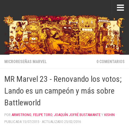
Saltar al contenido
MICRORESEÑAS MARVEL
0 COMENTARIOS
MR Marvel 23 - Renovando los votos;
Lando es un campeón y más sobre
Battleworld
POR
ARMSTRONG
,
FELIPE TORO
,
JOAQUÍN JOFRÉ BUSTAMANTE
Y
KISHIN
·
PUBLICADA
15/07/2015
· ACTUALIZADO
25/02/2016