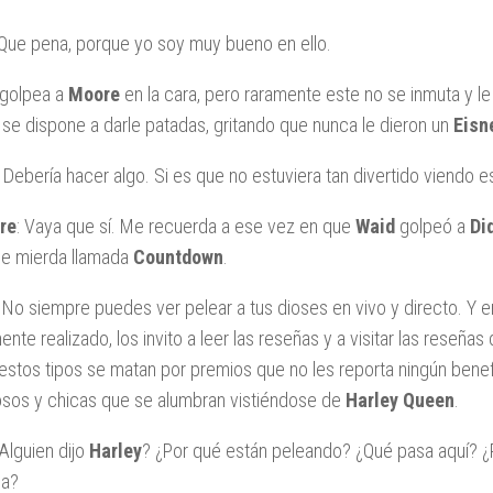
 Que pena, porque yo soy muy bueno en ello.
golpea a
Moore
en la cara, pero raramente este no se inmuta y le
se dispone a darle patadas, gritando que nunca le dieron un
Eisn
: Debería hacer algo. Si es que no estuviera tan divertido viendo e
re
: Vaya que sí. Me recuerda a ese vez en que
Waid
golpeó a
Di
de mierda llamada
Countdown
.
No siempre puedes ver pelear a tus dioses en vivo y directo. Y e
ente realizado, los invito a leer las reseñas y a visitar las reseñas
stos tipos se matan por premios que no les reporta ningún bene
sos y chicas que se alumbran vistiéndose de
Harley Queen
.
Alguien dijo
Harley
? ¿Por qué están peleando? ¿Qué pasa aquí? 
da?