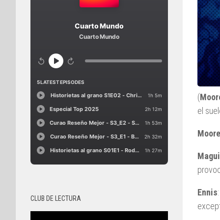
(
Moor
el sue
Moor
Magui
provo
Ennis
CLUB DE LECTURA
except