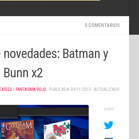
0 COMENTARIOS
 novedades: Batman y
n Bunn x2
EXIS23
Y
FANTASMA ROJO
· PUBLICADA
04/11/2015
· ACTUALIZADO
SHARE