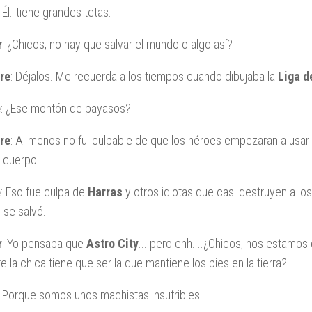
: Él…tiene grandes tetas.
r
: ¿Chicos, no hay que salvar el mundo o algo así?
re
: Déjalos. Me recuerda a los tiempos cuando dibujaba la
Liga d
e
: ¿Ese montón de payasos?
re
: Al menos no fui culpable de que los héroes empezaran a usa
 cuerpo.
e
: Eso fue culpa de
Harras
y otros idiotas que casi destruyen a lo
se salvó.
r
: Yo pensaba que
Astro City
....pero ehh....¿Chicos, nos estamo
e la chica tiene que ser la que mantiene los pies en la tierra?
: Porque somos unos machistas insufribles.