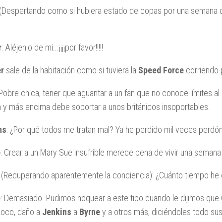
(Despertando como si hubiera estado de copas por una semana 
r
: Aléjenlo de mi...¡¡¡¡por favor!!!!!
r
sale de la habitación como si tuviera la
Speed Force
corriendo 
 Pobre chica, tener que aguantar a un fan que no conoce límites 
n y más encima debe soportar a unos británicos insoportables.
ns
: ¿Por qué todos me tratan mal? Ya he perdido mil veces perdó
e
: Crear a un Mary Sue insufrible merece pena de vivir una semana
r
(Recuperando aparentemente la conciencia): ¿Cuánto tiempo he 
e
: Demasiado. Pudimos noquear a este tipo cuando le dijimos que
loco, daño a
Jenkins
a
Byrne
y a otros más, diciéndoles todo s