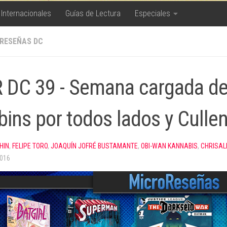
 Internacionales
Guías de Lectura
Especiales
RESEÑAS DC
 DC 39 - Semana cargada de
bins por todos lados y Culle
HIN
,
FELIPE TORO
,
JOAQUÍN JOFRÉ BUSTAMANTE
,
OBI-WAN KANNABIS
,
CHRISAL
2016