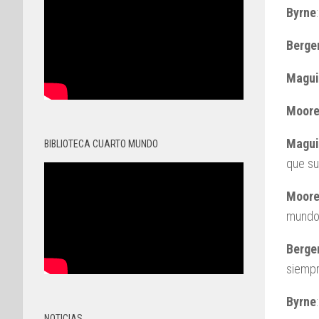
Byrne
Berge
Magui
Moor
Magui
BIBLIOTECA CUARTO MUNDO
que su
Moor
mundo 
Berge
siempr
Byrne
NOTICIAS