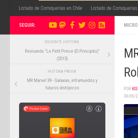
Listado de Comiquerías en Chile
Listado de Comiquerías
SEGUIR:
MICRO
SIGUIENTE HISTORIA
MR
Revisando "Le Petit Prince (El Principito)"
(2015)
Ro
HISTORIA PREVIA
MR Marvel 39 - Galaxias, inframundos y
futuros distópicos
POR
KIS
30/05/