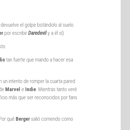
 devuelve el golpe botándolo al suelo.
er
por escribir
Daredevil
y a él sí).
sto.
dio
tan fuerte que mando a hacer esa
n un intento de romper la cuarta pared
 de
Marvel
e
Indie
. Mientras tanto veré
ficio más que ser reconocidos por fans
¿Por qué
Berger
salió corriendo como