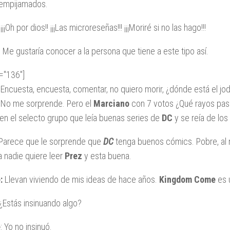
 empijamados.
 ¡¡¡Oh por dios!! ¡¡¡Las microreseñas!!! ¡¡¡Moriré si no las hago!!!
: Me gustaría conocer a la persona que tiene a este tipo así.
d="136"]
: Encuesta, encuesta, comentar, no quiero morir, ¿dónde está el jo
 No me sorprende. Pero el
Marciano
con 7 votos ¿Qué rayos pasa 
 en el selecto grupo que leía buenas series de
DC
y se reía de los
 Parece que le sorprende que
DC
tenga buenos cómics. Pobre, al n
 nadie quiere leer
Prez
y esta buena.
:
Llevan viviendo de mis ideas de hace años.
Kingdom Come
es u
¿Estás insinuando algo?
e
: Yo no insinuó.