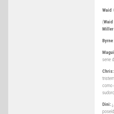
Waid
:
(
Waid
Miller
Byrne
Magui
serie 
Chris:
tristem
como e
sudoro
Dini:
¿
poseí