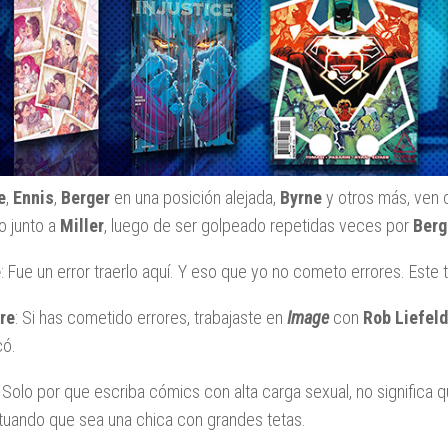
e
,
Ennis
,
Berger
en una posición alejada,
Byrne
y otros más, ve
lo junto a
Miller
, luego de ser golpeado repetidas veces por
Berg
e
: Fue un error traerlo aquí. Y eso que yo no cometo errores. Este t
re
: Si has cometido errores, trabajaste en
Image
con
Rob Liefeld
có.
: Solo por que escriba cómics con alta carga sexual, no significa q
uando que sea una chica con grandes tetas.