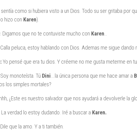
sentía como si hubiera visto a un Dios. Todo su ser gritaba por q
o hizo con
Karen
).
e
: Digamos que no te contuviste mucho con
Karen
…
: Calla peluca, estoy hablando con Dios. Ademas me sigue dando 
:
Yo pensé que era tu dios. Y créeme no me gusta meterme en tu
: Soy monoteísta. Tú
Dini
….la única persona que me hace amar a
B
os los simples mortales?
Ehhh, ¿Este es nuestro salvador que nos ayudará a devolverle la gl
La verdad lo estoy dudando. Iré a buscar a
Karen.
: Dile que la amo. Y a ti también.