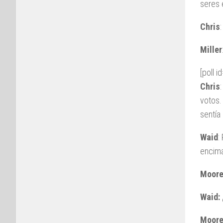
seres
Chris
:
Miller
[poll i
Chris
votos.
sentía
Waid
:
encima
Moore
Waid:
Moor