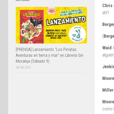
Chris
ahí?
Berge
(
Berge
Waid
:
[PRENSA] Lanzamiento "Los Pirratas:
alguie
Aventuras en tierra y mar" en Librería Sin
Moraleja (Sábado 9)
Jenki
08/08/2025
Moor
Mille
Moor
como 