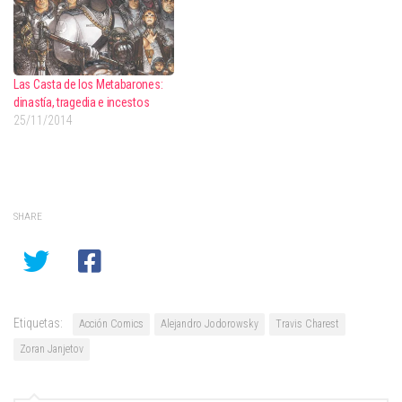
Las Casta de los Metabarones:
dinastía, tragedia e incestos
25/11/2014
SHARE
Etiquetas:
Acción Comics
Alejandro Jodorowsky
Travis Charest
Zoran Janjetov