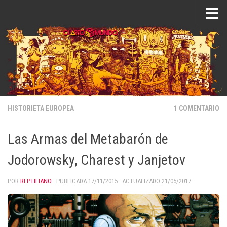
Saltar al contenido
HISTORIETA EUROPEA
1 COMENTARIO
Las Armas del Metabarón de
Jodorowsky, Charest y Janjetov
POR
REPTILIANO
· PUBLICADA
17/11/2015
· ACTUALIZADO
21/05/2017