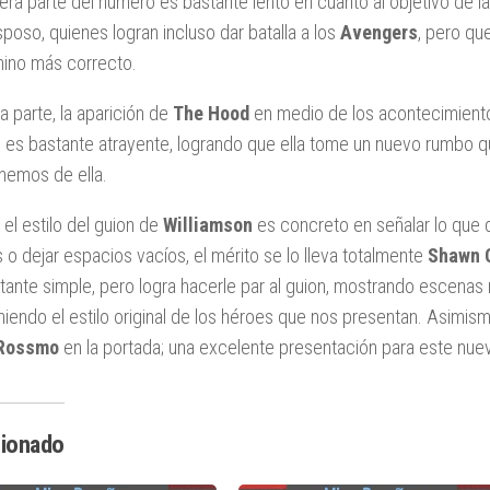
mera parte del número es bastante lento en cuanto al objetivo de l
sposo, quienes logran incluso dar batalla a los
Avengers
, pero qu
ino más correcto.
ra parte, la aparición de
The Hood
en medio de los acontecimientos
 es bastante atrayente, logrando que ella tome un nuevo rumbo que
nemos de ella.
 el estilo del guion de
Williamson
es concreto en señalar lo que d
s o dejar espacios vacíos, el mérito se lo lleva totalmente
Shawn 
tante simple, pero logra hacerle par al guion, mostrando escenas 
iendo el estilo original de los héroes que nos presentan. Asimism
 Rossmo
en la portada; una excelente presentación para este nue
cionado