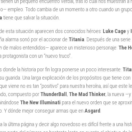
tienen un pequeño encuentro verbal, tras lo cual nos muestran a 
do— empleo. Todo cambia de un momento a otro cuando un grupo d
a
tiene que salvar la situación.
 de esta situación aparecen dos conocidos héroes:
Luke Cage
y
a alarma sonó por el accionar de
Titania
. Después de una serie
n
de malos entendidos— aparece un misterioso personaje:
The H
a protagonista con un “nuevo truco”.
s donde la historia por fin logra ponerse un poco interesante:
Tita
u guarida. Una larga explicación de los propósitos que tiene con el
 que viene no es tan “positivo” para nuestra heroína, así que este 
ndo, compuesto por
ThunderBall
,
The Mad Thinker
, la nueva —
inándose
The New Illuminati
para el nuevo orden que se aproxi
to. Y dónde mejor conseguir armas que en
Asgard
.
 a la última página y decir algo novedoso es difícil frente a una hi