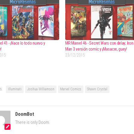
l 41 - ¡Nace lo todo nuevo y
MR Marvel 46 - Secret Wars con delay; Iron
!
Man 3 versión comic y ¡Masacre, guey!
2015
23/12/2015
s:
Illuminati
Joshua Williamson
Marvel Comics
Shawn Crystal
DoomBot
There is only Doom.