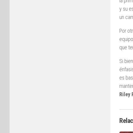
la pri
y su e
un cam
Por ot
equipo
que te
Si bien
énfasi
es bas
manten
Riley
Rela