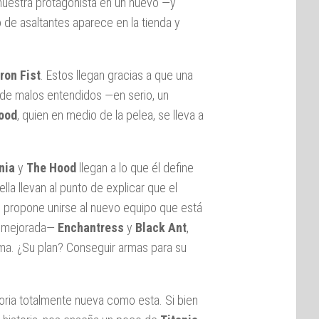
nuestra protagonista en un nuevo —y
e asaltantes aparece en la tienda y
Iron Fist
. Estos llegan gracias a que una
 de malos entendidos —en serio, un
ood
, quien en medio de la pelea, se lleva a
nia
y
The Hood
llegan a lo que él define
la llevan al punto de explicar que el
le propone unirse al nuevo equipo que está
y mejorada—
Enchantress
y
Black Ant
,
ma. ¿Su plan? Conseguir armas para su
storia totalmente nueva como esta. Si bien