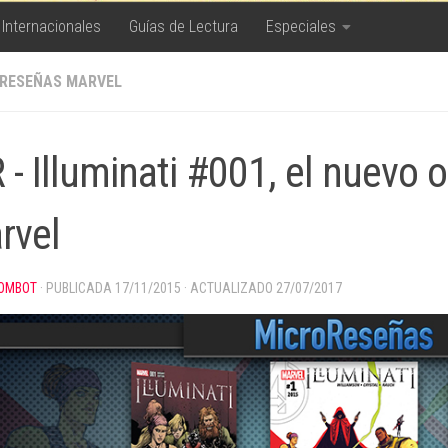
 Internacionales
Guías de Lectura
Especiales
RESEÑAS MARVEL
 - Illuminati #001, el nuevo 
rvel
OMBOT
· PUBLICADA
17/11/2015
· ACTUALIZADO
27/07/2017