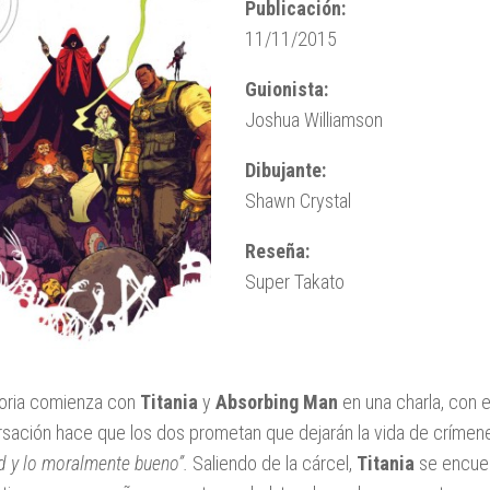
Publicación:
11/11/2015
Guionista:
Joshua Williamson
Dibujante:
Shawn Crystal
Reseña:
Super Takato
toria comienza con
Titania
y
Absorbing Man
en una charla, con e
sación hace que los dos prometan que dejarán la vida de crímen
ud y lo moralmente bueno”.
Saliendo de la cárcel,
Titania
se encue