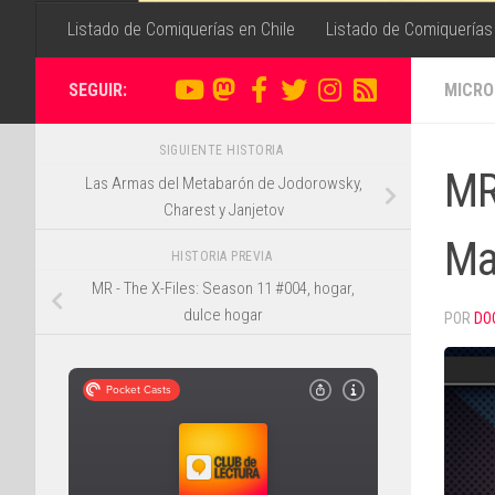
Listado de Comiquerías en Chile
Listado de Comiquerías
SEGUIR:
MICRO
SIGUIENTE HISTORIA
MR
Las Armas del Metabarón de Jodorowsky,
Charest y Janjetov
Ma
HISTORIA PREVIA
MR - The X-Files: Season 11 #004, hogar,
dulce hogar
POR
DO