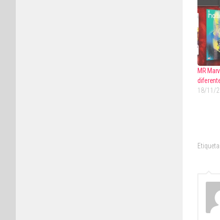
MR Marve
diferente
18/11/
Etiqueta