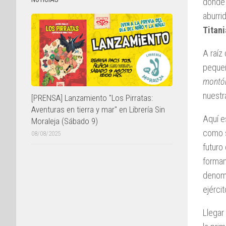
donde 
aburri
Titani
A raíz
pequeñ
montó
nuestr
[PRENSA] Lanzamiento "Los Pirratas:
Aventuras en tierra y mar" en Librería Sin
Aquí e
Moraleja (Sábado 9)
como s
08/08/2025
futuro
forma
denom
ejérci
Llegar