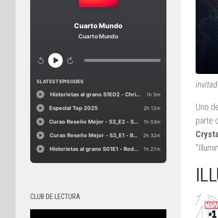
invita
Uno de
parte d
Cryst
"Illumi
IL
CLUB DE LECTURA