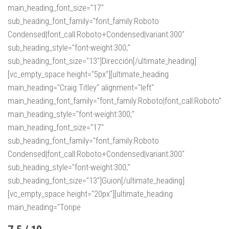
main_heading_font_size="17"
sub_heading_font_family="font_family:Roboto
Condensed|font_call:Roboto+Condensed|variant:300"
sub_heading_style="font-weight:300;"
sub_heading_font_size="13"]Dirección[/ultimate_heading]
[vc_empty_space height="5px"][ultimate_heading
main_heading="Craig Titley" alignment="left"
main_heading_font_family="font_family:Roboto|font_call:Roboto"
main_heading_style="font-weight:300;"
main_heading_font_size="17"
sub_heading_font_family="font_family:Roboto
Condensed|font_call:Roboto+Condensed|variant:300"
sub_heading_style="font-weight:300;"
sub_heading_font_size="13"]Guion[/ultimate_heading]
[vc_empty_space height="20px"][ultimate_heading
main_heading="Toripe