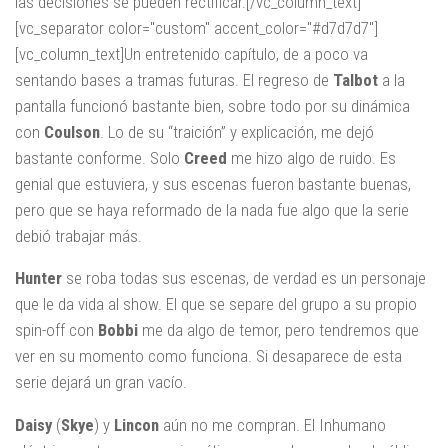
las decisiones se pueden rectificar.[/vc_column_text]
[vc_separator color="custom" accent_color="#d7d7d7"]
[vc_column_text]Un entretenido capítulo, de a poco va
sentando bases a tramas futuras. El regreso de
Talbot
a la
pantalla funcionó bastante bien, sobre todo por su dinámica
con
Coulson
. Lo de su “traición” y explicación, me dejó
bastante conforme. Solo
Creed
me hizo algo de ruido. Es
genial que estuviera, y sus escenas fueron bastante buenas,
pero que se haya reformado de la nada fue algo que la serie
debió trabajar más.
Hunter
se roba todas sus escenas, de verdad es un personaje
que le da vida al show. El que se separe del grupo a su propio
spin-off con
Bobbi
me da algo de temor, pero tendremos que
ver en su momento como funciona. Si desaparece de esta
serie dejará un gran vacío.
Daisy
(
Skye
) y
Lincon
aún no me compran. El Inhumano