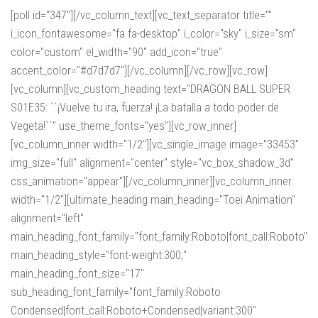
[poll id="347"][/vc_column_text][vc_text_separator title=""
i_icon_fontawesome="fa fa-desktop" i_color="sky" i_size="sm"
color="custom" el_width="90" add_icon="true"
accent_color="#d7d7d7"][/vc_column][/vc_row][vc_row]
[vc_column][vc_custom_heading text="DRAGON BALL SUPER
S01E35: ``¡Vuelve tu ira, fuerza! ¡La batalla a todo poder de
Vegeta!``" use_theme_fonts="yes"][vc_row_inner]
[vc_column_inner width="1/2"][vc_single_image image="33453"
img_size="full" alignment="center" style="vc_box_shadow_3d"
css_animation="appear"][/vc_column_inner][vc_column_inner
width="1/2"][ultimate_heading main_heading="Toei Animation"
alignment="left"
main_heading_font_family="font_family:Roboto|font_call:Roboto"
main_heading_style="font-weight:300;"
main_heading_font_size="17"
sub_heading_font_family="font_family:Roboto
Condensed|font_call:Roboto+Condensed|variant:300"