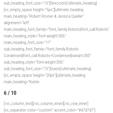
sub_heading_font_size="13"]Dirección[/ultimate_heading]
[vc_empty_space height="5px"][ultimate_heading
main_heading="Robert Rovner & Jessica Queller"
alignment="left"
main_heading_font_family="font_family:Roboto|font_call:Roboto"
main_heading_style="font-weight:300;"
main_heading_font_size="17"
sub_heading_font_family="font_family:Roboto
Condensed|font_call:Roboto+Condensed|variant:300"
sub_heading_style="font-weight:300;"
sub_heading_font_size="13"]Guion[/ultimate_heading]
[vc_empty_space height="20px"][ultimate_heading
main_heading="Kishin
6 / 10
[/vc_column_text][/vc_column_inner][/vc_row_inner]
[vc_separator color="custom" accent_color="#d7d7d7"]