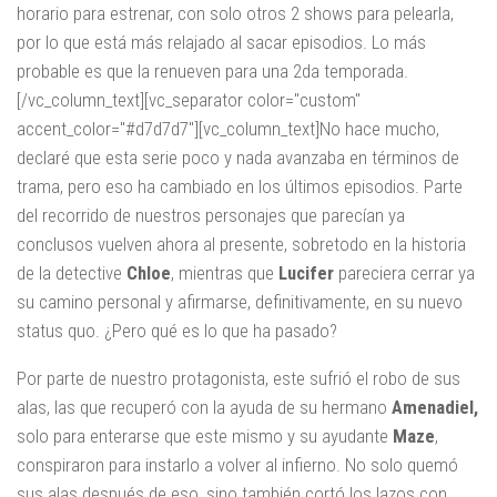
horario para estrenar, con solo otros 2 shows para pelearla,
por lo que está más relajado al sacar episodios. Lo más
probable es que la renueven para una 2da temporada.
[/vc_column_text][vc_separator color="custom"
accent_color="#d7d7d7"][vc_column_text]No hace mucho,
declaré que esta serie poco y nada avanzaba en términos de
trama, pero eso ha cambiado en los últimos episodios. Parte
del recorrido de nuestros personajes que parecían ya
conclusos vuelven ahora al presente, sobretodo en la historia
de la detective
Chloe
, mientras que
Lucifer
pareciera cerrar ya
su camino personal y afirmarse, definitivamente, en su nuevo
status quo. ¿Pero qué es lo que ha pasado?
Por parte de nuestro protagonista, este sufrió el robo de sus
alas, las que recuperó con la ayuda de su hermano
Amenadiel,
solo para enterarse que este mismo y su ayudante
Maze
,
conspiraron para instarlo a volver al infierno. No solo quemó
sus alas después de eso, sino también cortó los lazos con