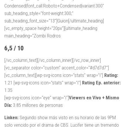
Condensed|font_call:Roboto+Condensed|variant:300"
sub_heading_style="font-weight:300;"
sub_heading_font_size="13"]Guion[/ultimate_heading]
[vc_empty_space height="20px"][ultimate_heading
main_heading="Zombi Rodros
6,5 / 10
[/vc_column_text][/vc_column_inner][/vc_row_inner]
[vc_separator color="custom" accent_color="#d7d7d7"]
[vc_column_text][wp-svg-icons icon="stats" wrap="i"]
Rating:
1.21 [wp-svg-icons icon="stats" wrap="i"]
Rating Ep. anterior:
1.35
[wp-svg-icons icon="eye" wrap="i"]
Viewers en Vivo + Mismo
Día:
3.85 millones de personas
Linken:
Segundo show más visto en su horario de las 9PM
solo vencido por el drama de CBS. Lucifer tiene un tremendo