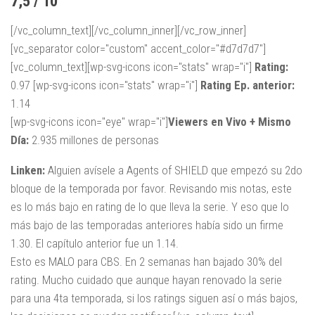
7,5 / 10
[/vc_column_text][/vc_column_inner][/vc_row_inner]
[vc_separator color="custom" accent_color="#d7d7d7"]
[vc_column_text][wp-svg-icons icon="stats" wrap="i"]
Rating:
0.97 [wp-svg-icons icon="stats" wrap="i"]
Rating Ep. anterior:
1.14
[wp-svg-icons icon="eye" wrap="i"]
Viewers en Vivo + Mismo
Día:
2.935 millones de personas
Linken:
Alguien avísele a Agents of SHIELD que empezó su 2do
bloque de la temporada por favor. Revisando mis notas, este
es lo más bajo en rating de lo que lleva la serie. Y eso que lo
más bajo de las temporadas anteriores había sido un firme
1.30. El capítulo anterior fue un 1.14.
Esto es MALO para CBS. En 2 semanas han bajado 30% del
rating. Mucho cuidado que aunque hayan renovado la serie
para una 4ta temporada, si los ratings siguen así o más bajos,