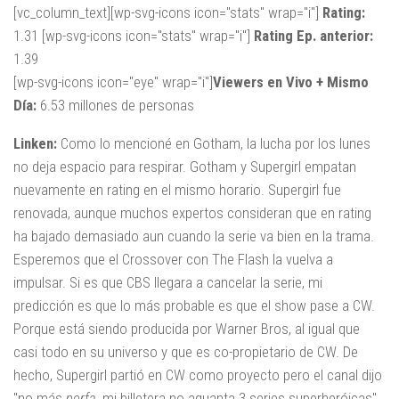
[vc_column_text][wp-svg-icons icon="stats" wrap="i"]
Rating:
1.31 [wp-svg-icons icon="stats" wrap="i"]
Rating Ep. anterior:
1.39
[wp-svg-icons icon="eye" wrap="i"]
Viewers en Vivo + Mismo
Día:
6.53 millones de personas
Linken:
Como lo mencioné en Gotham, la lucha por los lunes
no deja espacio para respirar. Gotham y Supergirl empatan
nuevamente en rating en el mismo horario. Supergirl fue
renovada, aunque muchos expertos consideran que en rating
ha bajado demasiado aun cuando la serie va bien en la trama.
Esperemos que el Crossover con The Flash la vuelva a
impulsar. Si es que CBS llegara a cancelar la serie, mi
predicción es que lo más probable es que el show pase a CW.
Porque está siendo producida por Warner Bros, al igual que
casi todo en su universo y que es co-propietario de CW. De
hecho, Supergirl partió en CW como proyecto pero el canal dijo
"no más
porfa
, mi billetera no aguanta 3 series superheróicas"