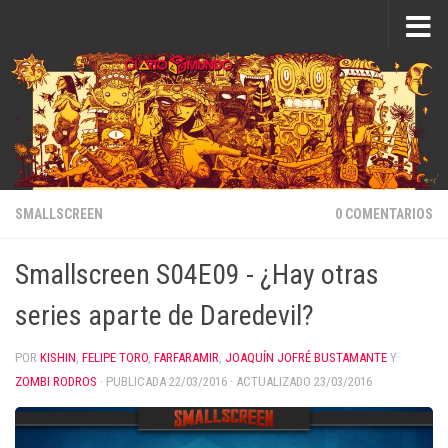
Saltar al contenido
SMALLSCREEN
0 COMENTARIOS
Smallscreen S04E09 - ¿Hay otras
series aparte de Daredevil?
POR
KISHIN
,
FELIPE TORO
,
FARFARAMIR
,
JOAQUÍN JOFRÉ BUSTAMANTE
Y
ZOMBI RODROS
· PUBLICADA
22/03/2016
· ACTUALIZADO
23/03/2016