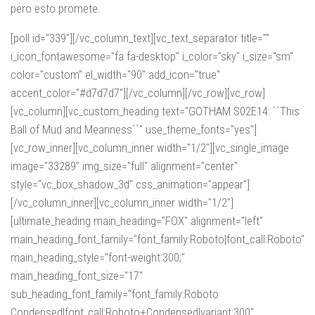
pero esto promete.
[poll id="339"][/vc_column_text][vc_text_separator title=""
i_icon_fontawesome="fa fa-desktop" i_color="sky" i_size="sm"
color="custom" el_width="90" add_icon="true"
accent_color="#d7d7d7"][/vc_column][/vc_row][vc_row]
[vc_column][vc_custom_heading text="GOTHAM S02E14: ``This
Ball of Mud and Meanness``" use_theme_fonts="yes"]
[vc_row_inner][vc_column_inner width="1/2"][vc_single_image
image="33289" img_size="full" alignment="center"
style="vc_box_shadow_3d" css_animation="appear"]
[/vc_column_inner][vc_column_inner width="1/2"]
[ultimate_heading main_heading="FOX" alignment="left"
main_heading_font_family="font_family:Roboto|font_call:Roboto"
main_heading_style="font-weight:300;"
main_heading_font_size="17"
sub_heading_font_family="font_family:Roboto
Condensed|font_call:Roboto+Condensed|variant:300"