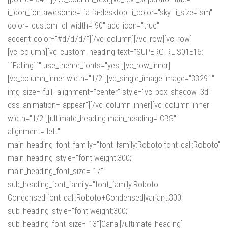
i_icon_fontawesome="fa fa-desktop" i_color="sky" i_size="sm"
color="custom" el_width="90" add_icon="true"
accent_color="#d7d7d7"][/vc_column][/vc_row][vc_row]
[vc_column][vc_custom_heading text="SUPERGIRL S01E16:
``Falling``" use_theme_fonts="yes"][vc_row_inner]
[vc_column_inner width="1/2"][vc_single_image image="33291"
img_size="full" alignment="center" style="vc_box_shadow_3d"
css_animation="appear"][/vc_column_inner][vc_column_inner
width="1/2"][ultimate_heading main_heading="CBS"
alignment="left"
main_heading_font_family="font_family:Roboto|font_call:Roboto"
main_heading_style="font-weight:300;"
main_heading_font_size="17"
sub_heading_font_family="font_family:Roboto
Condensed|font_call:Roboto+Condensed|variant:300"
sub_heading_style="font-weight:300;"
sub_heading_font_size="13"]Canal[/ultimate_heading]