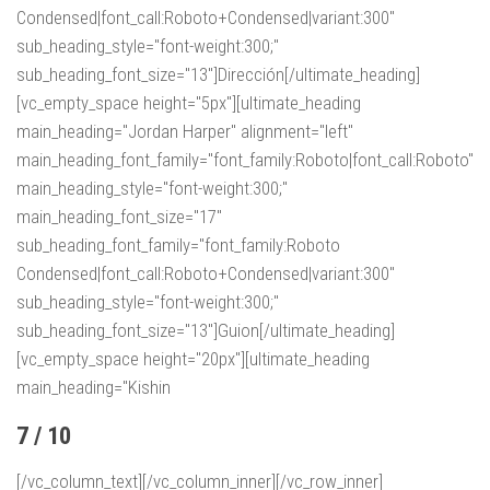
Condensed|font_call:Roboto+Condensed|variant:300"
sub_heading_style="font-weight:300;"
sub_heading_font_size="13"]Dirección[/ultimate_heading]
[vc_empty_space height="5px"][ultimate_heading
main_heading="Jordan Harper" alignment="left"
main_heading_font_family="font_family:Roboto|font_call:Roboto"
main_heading_style="font-weight:300;"
main_heading_font_size="17"
sub_heading_font_family="font_family:Roboto
Condensed|font_call:Roboto+Condensed|variant:300"
sub_heading_style="font-weight:300;"
sub_heading_font_size="13"]Guion[/ultimate_heading]
[vc_empty_space height="20px"][ultimate_heading
main_heading="Kishin
7 / 10
[/vc_column_text][/vc_column_inner][/vc_row_inner]