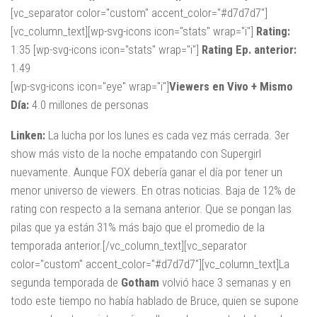
[vc_separator color="custom" accent_color="#d7d7d7"]
[vc_column_text][wp-svg-icons icon="stats" wrap="i"]
Rating:
1.35 [wp-svg-icons icon="stats" wrap="i"]
Rating Ep. anterior:
1.49
[wp-svg-icons icon="eye" wrap="i"]
Viewers en Vivo + Mismo
Día:
4.0 millones de personas
Linken:
La lucha por los lunes es cada vez más cerrada. 3er
show más visto de la noche empatando con Supergirl
nuevamente. Aunque FOX debería ganar el día por tener un
menor universo de viewers. En otras noticias. Baja de 12% de
rating con respecto a la semana anterior. Que se pongan las
pilas que ya están 31% más bajo que el promedio de la
temporada anterior.[/vc_column_text][vc_separator
color="custom" accent_color="#d7d7d7"][vc_column_text]La
segunda temporada de
Gotham
volvió hace 3 semanas y en
todo este tiempo no había hablado de Bruce, quien se supone