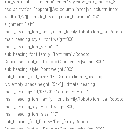
img_size="full" alignment="center" style="vc_box_shadow_3d"
css_animation="appear"][/vc_column_inner][vc_column_inner
width="1/2"][ultimate_heading main_heading="FOX"
alignment="left"
main_heading_font_family="font_family:Roboto|font_call:Roboto"
main_heading_style="font-weight:300;"
main_heading_font_size="17"
sub_heading_font_family="font_family:Roboto
Condensed|font_call:Roboto+Condensed|variant:300"
sub_heading_style="font-weight:300;"
sub_heading_font_size="13"]Canal[/ultimate_heading]
[vc_empty_space height="5px"][ultimate_heading
main_heading="14/03/2016" alignment="left"
main_heading_font_family="font_family:Roboto|font_call:Roboto"
main_heading_style="font-weight:300;"
main_heading_font_size="17"
sub_heading_font_family="font_family:Roboto
Condensed|font_call:Roboto+Condensed|variant:300"