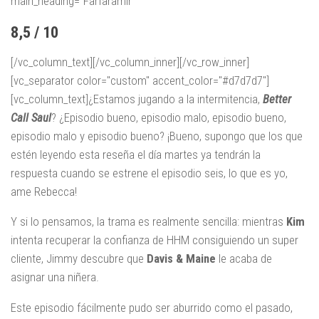
main_heading="Farfaramir
8,5 / 10
[/vc_column_text][/vc_column_inner][/vc_row_inner]
[vc_separator color="custom" accent_color="#d7d7d7"]
[vc_column_text]¿Estamos jugando a la intermitencia,
Better
Call Saul
? ¿Episodio bueno, episodio malo, episodio bueno,
episodio malo y episodio bueno? ¡Bueno, supongo que los que
estén leyendo esta reseña el día martes ya tendrán la
respuesta cuando se estrene el episodio seis, lo que es yo,
ame Rebecca!
Y si lo pensamos, la trama es realmente sencilla: mientras
Kim
intenta recuperar la confianza de HHM consiguiendo un super
cliente, Jimmy descubre que
Davis & Maine
le acaba de
asignar una niñera.
Este episodio fácilmente pudo ser aburrido como el pasado,