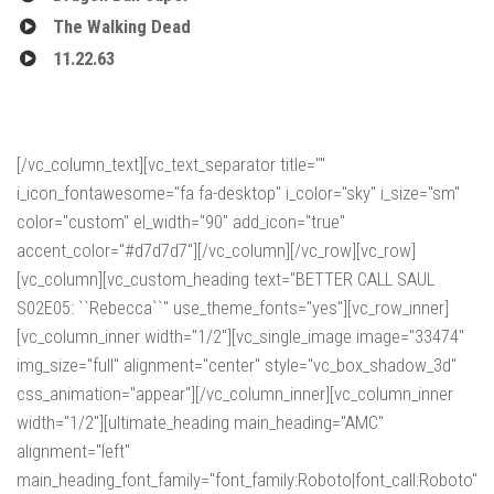
The Walking Dead
11.22.63
[/vc_column_text][vc_text_separator title=""
i_icon_fontawesome="fa fa-desktop" i_color="sky" i_size="sm"
color="custom" el_width="90" add_icon="true"
accent_color="#d7d7d7"][/vc_column][/vc_row][vc_row]
[vc_column][vc_custom_heading text="BETTER CALL SAUL
S02E05: ``Rebecca``" use_theme_fonts="yes"][vc_row_inner]
[vc_column_inner width="1/2"][vc_single_image image="33474"
img_size="full" alignment="center" style="vc_box_shadow_3d"
css_animation="appear"][/vc_column_inner][vc_column_inner
width="1/2"][ultimate_heading main_heading="AMC"
alignment="left"
main_heading_font_family="font_family:Roboto|font_call:Roboto"