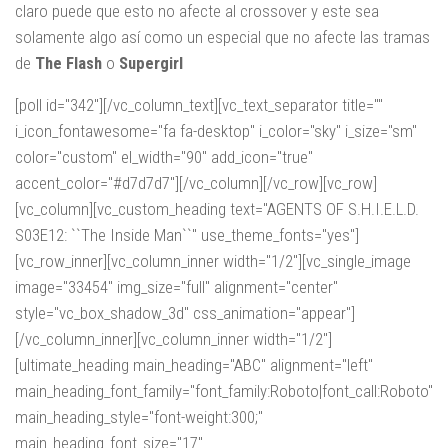
claro puede que esto no afecte al crossover y este sea
solamente algo así como un especial que no afecte las tramas
de
The Flash
o
Supergirl
[poll id="342"][/vc_column_text][vc_text_separator title=""
i_icon_fontawesome="fa fa-desktop" i_color="sky" i_size="sm"
color="custom" el_width="90" add_icon="true"
accent_color="#d7d7d7"][/vc_column][/vc_row][vc_row]
[vc_column][vc_custom_heading text="AGENTS OF S.H.I.E.L.D.
S03E12: ``The Inside Man``" use_theme_fonts="yes"]
[vc_row_inner][vc_column_inner width="1/2"][vc_single_image
image="33454" img_size="full" alignment="center"
style="vc_box_shadow_3d" css_animation="appear"]
[/vc_column_inner][vc_column_inner width="1/2"]
[ultimate_heading main_heading="ABC" alignment="left"
main_heading_font_family="font_family:Roboto|font_call:Roboto"
main_heading_style="font-weight:300;"
main_heading_font_size="17"