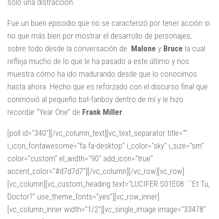
solo una distracción.
Fue un buen episodio que no se caracterizó por tener acción si
no que más bien por mostrar el desarrollo de personajes,
sobre todo desde la conversación de
Malone
y
Bruce
la cual
refleja mucho de lo que le ha pasado a este último y nos
muestra cómo ha ido madurando desde que lo conocimos
hasta ahora. Hecho que es reforzado con el discurso final que
conmovió al pequeño bat-fanboy dentro de mí y le hizo
recordar “Year One” de
Frank Miller
.
[poll id="340"][/vc_column_text][vc_text_separator title=""
i_icon_fontawesome="fa fa-desktop" i_color="sky" i_size="sm"
color="custom" el_width="90" add_icon="true"
accent_color="#d7d7d7"][/vc_column][/vc_row][vc_row]
[vc_column][vc_custom_heading text="LUCIFER S01E08: ``Et Tu,
Doctor?" use_theme_fonts="yes"][vc_row_inner]
[vc_column_inner width="1/2"][vc_single_image image="33478"