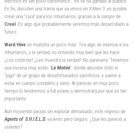
eléctrico es tan poco carismático… no se ha ganado al público.
En fin, discuten una trama que ya vimos en X-Men 3: es posible
crear una “cura” para los Inhumanos, gracias a la sangre de
Creel
. Es algo que probablemente veremos más desarrollado a
futuro.
Ward
/
Hive
se muestra un poco más. Tira algo de esencia a los
Inhumanos, y la verdad, no entiendo muy bien qué les hace.
¿Los controla? ¿Les muestra la verdad? No pareciera. Tenemos
una escena muy estilo “
La Momia
”, donde absorbe todo el
“jugo” de un grupo de desafortunados sacrificios, y vuelve a
estar en cuerpo completo y sano. Al parecer, en muy poco
tiempo lo tendremos a full power, y demostrará por qué es tan
importante.
Aun moviendo piezas sin explotar demasiado, este regreso de
Agents of S.H.I.E.L.D.
va lento pero seguro. ¿Qué les pareció a
ustedes?