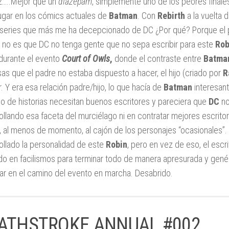
…..Mejor que un
diazepam
, simplemente uno de los peores final
lugar en los cómics actuales de
Batman
. Con
Rebirth
a la vuelta 
 series que más me ha decepcionado de DC ¿Por qué? Porque el
 no es que DC no tenga gente que no sepa escribir para este
Rob
durante el evento
Court of Owls
,
donde el contraste entre
Batma
sas que el padre no estaba dispuesto a hacer, el hijo (criado por
R
r. Y era esa relación padre/hijo, lo que hacía de
Batman
interesant
po de historias necesitan buenos escritores y pareciera que
DC
no
ollando esa faceta del murciélago ni en contratar mejores escrito
, al menos de momento, al cajón de los personajes “ocasionales”. 
ollado la personalidad de este
Robin
, pero en vez de eso, el escri
o en facilismos para terminar todo de manera apresurada y gené
ar en el camino del evento en marcha. Desabrido.
ATHSTROKE ANNUAL #002