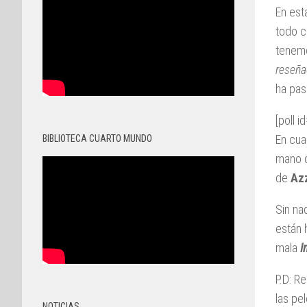
En est
todo c
tenemo
reseña
ha pas
[poll i
En cua
BIBLIOTECA CUARTO MUNDO
mano 
de
Azz
Sin na
están 
mala
I
P.D: R
las pe
NOTICIAS