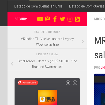
Listado de Comiquerías en Chile
Listado de Comiquerías
SEGUIR:
MICRO
SIGUIENTE HISTORIA
MR
MR Indies 74 - Vuelve Jupiter's Legacy;
WoW se las trae
sal
HISTORIA PREVIA
Smallscreen - Berserk (2016) S01E01: "The
Branded Swordsman"
POR
CH