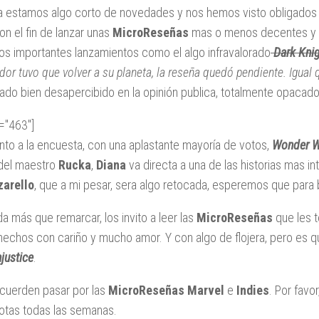
a estamos algo corto de novedades y nos hemos visto obligados a 
on el fin de lanzar unas
MicroReseñas
mas o menos decentes y 
s importantes lanzamientos como el algo infravalorado
Dark Knig
dor tuvo que volver a su planeta, la reseña quedó pendiente. Igual
ado bien desapercibido en la opinión publica, totalmente opacad
d="463"]
nto a la encuesta, con una aplastante mayoría de votos,
Wonder 
del maestro
Rucka
,
Diana
va directa a una de las historias mas i
arello
, que a mi pesar, sera algo retocada, esperemos que para 
da más que remarcar, los invito a leer las
MicroReseñas
que les 
hechos con cariño y mucho amor. Y con algo de flojera, pero es 
njustice
.
ecuerden pasar por las
MicroReseñas Marvel
e
Indies
. Por fav
lotas todas las semanas.