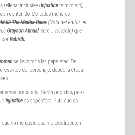
rellenar inclusive (
Injustice
te miro a ti),
con contenido. De todas maneras
ht III: The Master Race
,
(Nota del editor: el
 que
Grayson
Annual
, pero... volverán)
que
o por
Rebirth.
Woman
se lleva toda las papeletas. De
nteresantes del personaje, desde la etapa
bien.
tenemos preparada. Serán poquitas, pero
que
Injustice
es soporífera. Puta que es
or, que no me gusta que me electrocuten