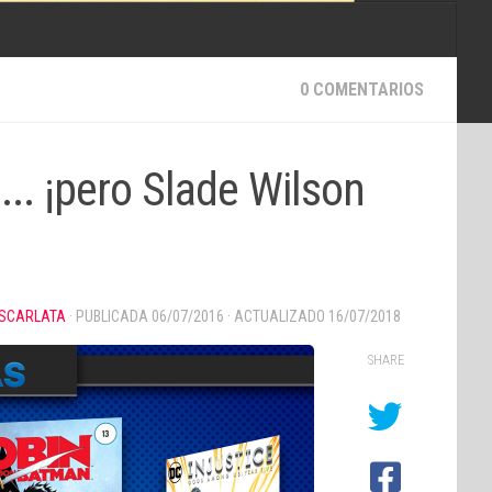
0 COMENTARIOS
.. ¡pero Slade Wilson
SCARLATA
· PUBLICADA
06/07/2016
· ACTUALIZADO
16/07/2018
SHARE