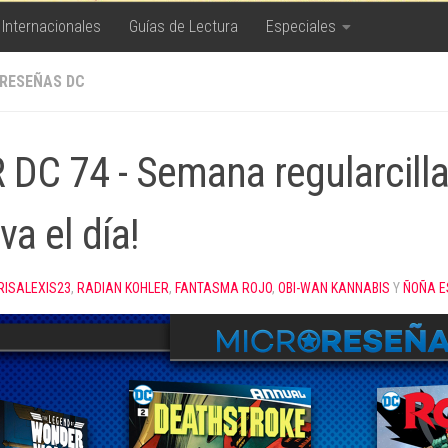
 Internacionales
Guías de Lectura
Especiales
RESEÑAS DC
 DC 74 - Semana regularcilla.
va el día!
RISALEXIS23
,
RADIAN KOHLER
,
FANTASMA ROJO
,
OBI-WAN KANNABIS
Y
ÑOÑA E