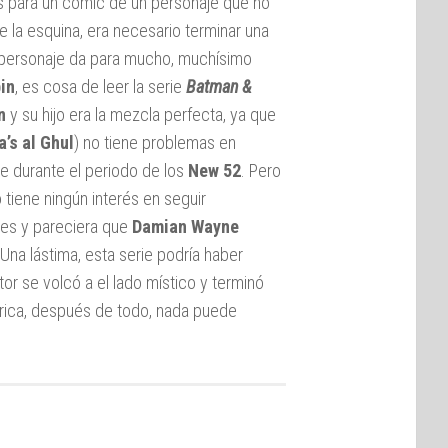
es para un comic de un personaje que no
de la esquina, era necesario terminar una
 personaje da para mucho, muchísimo
in
, es cosa de leer la serie
Batman &
n
y su hijo era la mezcla perfecta, ya que
a’s al Ghul
) no tiene problemas en
e durante el periodo de los
New 52
. Pero
 tiene ningún interés en seguir
res y pareciera que
Damian Wayne
Una lástima, esta serie podría haber
tor se volcó a el lado místico y terminó
rica, después de todo, nada puede