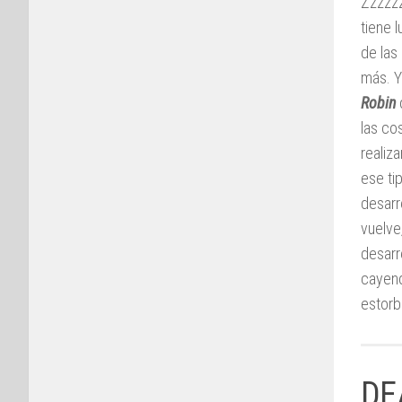
Zzzzzz
tiene 
de las
más. Y
Robin
las co
realiza
ese ti
desarr
vuelve
desarr
cayend
estorb
DE