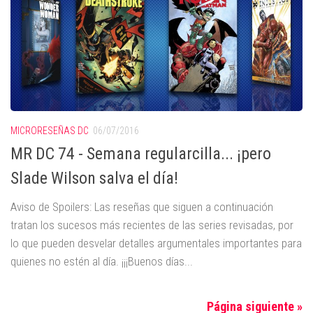
MICRORESEÑAS DC
06/07/2016
MR DC 74 - Semana regularcilla... ¡pero
Slade Wilson salva el día!
Aviso de Spoilers: Las reseñas que siguen a continuación
tratan los sucesos más recientes de las series revisadas, por
lo que pueden desvelar detalles argumentales importantes para
quienes no estén al día. ¡¡¡Buenos días...
Página siguiente »