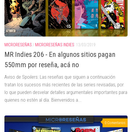
MICRORESEÑAS
/
MICRORESEÑAS INDIES
13/03/2019
MR Indies 206 - En algunos sitios pagan
550mm por reseña, acá no
Aviso de Spoilers: Las reseñas que siguen a continuación
tratan los sucesos más recientes de las series revisadas, por
lo que pueden desvelar detalles argumentales importantes para
quienes no estén al día. Bienvenidos a...
0 Comentarios