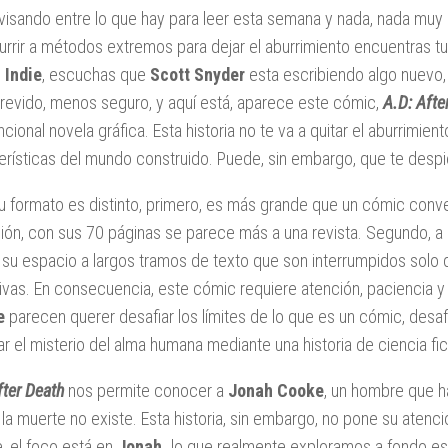
visando entre lo que hay para leer esta semana y nada, nada muy
urrir a métodos extremos para dejar el aburrimiento encuentras tu
o
Indie
, escuchas que
Scott Snyder
esta escribiendo algo nuevo,
revido, menos seguro, y aquí está, aparece este cómic,
A.D: Afte
cional novela gráfica. Esta historia no te va a quitar el aburrimie
erísticas del mundo construido. Puede, sin embargo, que te despie
su formato es distinto, primero, es más grande que un cómic con
ión, con sus 70 páginas se parece más a una revista. Segundo, a 
su espacio a largos tramos de texto que son interrumpidos solo
ativas. En consecuencia, este cómic requiere atención, paciencia 
e
parecen querer desafiar los límites de lo que es un cómic, desafi
ar el misterio del alma humana mediante una historia de ciencia fic
fter Death
nos permite conocer a
Jonah Cooke
, un hombre que h
la muerte no existe. Esta historia, sin embargo, no pone su aten
, el foco está en
Jonah,
lo que realmente exploramos a fondo es 