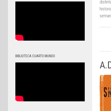
distin
histor
seman
BIBLIOTECA CUARTO MUNDO
A.