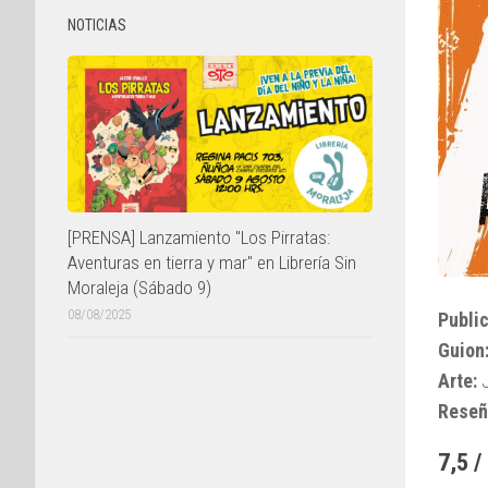
NOTICIAS
[PRENSA] Lanzamiento "Los Pirratas:
Aventuras en tierra y mar" en Librería Sin
Moraleja (Sábado 9)
08/08/2025
Public
Guion
Arte:
J
Reseñ
7,5 /