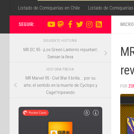
Listado de Comiquerías en Chile
Listado de Comiquerías
SEGUIR:
MICRO
SIGUIENTE HISTORIA
MR
MR DC 95 - ¡Los Green Lanterns repuntan!;
Damian la lleva
re
HISTORIA PREVIA
MR Marvel 95 - Civil War II brilla... por su
arte; el sentido en la muerte de Cyclops y
POR
ZO
Cage! tripeando