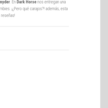
Snyder
. En
Dark Horse
nos entregan una
mbies. ¡¿Pero qué carajos?! además, esta
 reseñas!