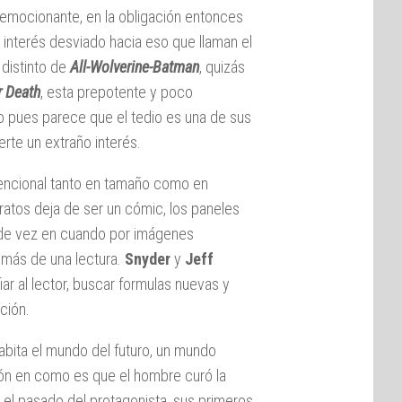
 emocionante, en la obligación entonces
 interés desviado hacia eso que llaman el
 distinto de
All-Wolverine-Batman
, quizás
r Death
, esta prepotente y poco
nto pues parece que el tedio es una de sus
rte un extraño interés.
vencional tanto en tamaño como en
ratos deja de ser un cómic, los paneles
 de vez en cuando por imágenes
y más de una lectura.
Snyder
y
Jeff
ar al lector, buscar formulas nuevas y
ción.
abita el mundo del futuro, un mundo
ción en como es que el hombre curó la
el pasado del protagonista, sus primeros