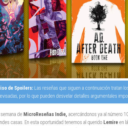
iso de Spoilers:
Las reseñas que siguen a continuación tratan lo
revisadas, por lo que pueden desvelar detalles argumentales impor
 semana de
MicroReseñas Indie,
acercándonos ya al número 1
andes casas. En esta oportunidad tenemos al querido
Lemire
en l