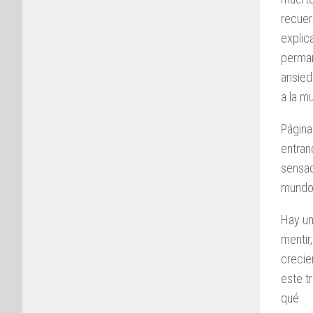
recuer
explic
perman
ansied
a la mu
Página
entran
sensac
mundo
Hay un
mentir,
crecie
este t
qué.