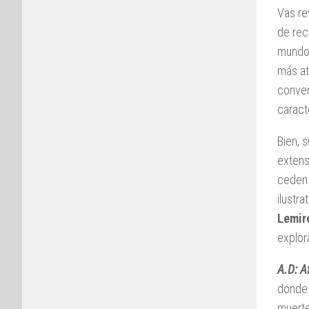
Vas re
de rec
mund
más at
conven
caract
Bien, 
extens
ceden 
ilustr
Lemir
explor
A.D: A
donde 
muerte