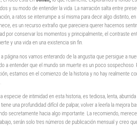
dos y su modo de entender la vida. La narración salta entre pres
ación, a ratos se interrumpe a sí misma para decir algo distinto, 
ece, es un recurso extraño que pareciera querer hacernos sentir 
ad por conservar los momentos y principalmente, el contraste entr
erte y una vida en una existencia sin fin.
 a página nos vamos enterando de la angustia que persigue a nu
do a entender que el mundo sin muerte es un poco sospechoso.
ión, estamos en el comienzo de la historia y no hay realmente co
.
a especie de intimidad en esta historia, es tediosa, lenta, aburrid
 tiene una profundidad difícil de palpar, volver a leerla la mejora 
ndo secretamente hacia algo importante. La recomiendo, merece 
rabajo, serán solo tres números de publicación mensual y creo que