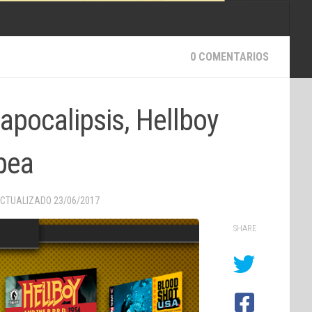
0 COMENTARIOS
 apocalipsis, Hellboy
ipea
ACTUALIZADO
23/06/2017
SHARE