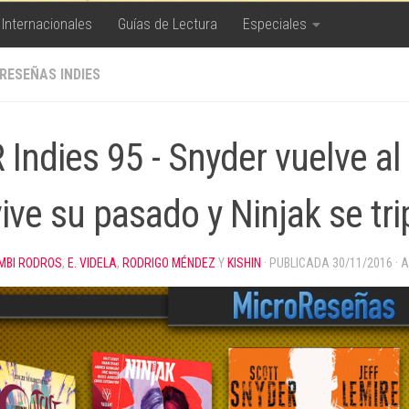
 Internacionales
Guías de Lectura
Especiales
RESEÑAS INDIES
 Indies 95 - Snyder vuelve al
vive su pasado y Ninjak se tr
MBI RODROS
,
E. VIDELA
,
RODRIGO MÉNDEZ
Y
KISHIN
· PUBLICADA
30/11/2016
· 