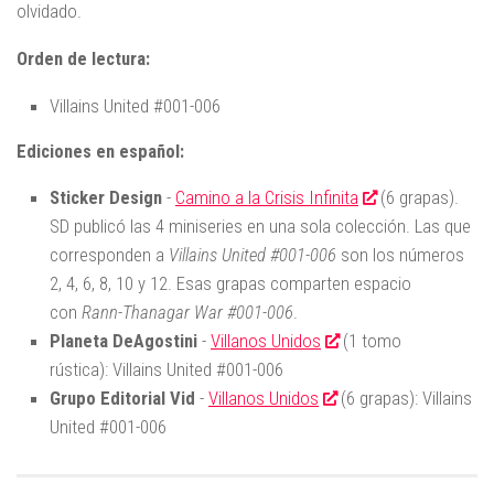
olvidado.
Orden de lectura:
Villains United #001-006
Ediciones en español:
Sticker Design
-
Camino a la Crisis Infinita
(6 grapas).
SD publicó las 4 miniseries en una sola colección. Las que
corresponden a
Villains United #001-006
son los números
2, 4, 6, 8, 10 y 12. Esas grapas comparten espacio
con
Rann-Thanagar War #001-006
.
Planeta DeAgostini
-
Villanos Unidos
(1 tomo
rústica): Villains United #001-006
Grupo Editorial Vid
-
Villanos Unidos
(6 grapas): Villains
United #001-006