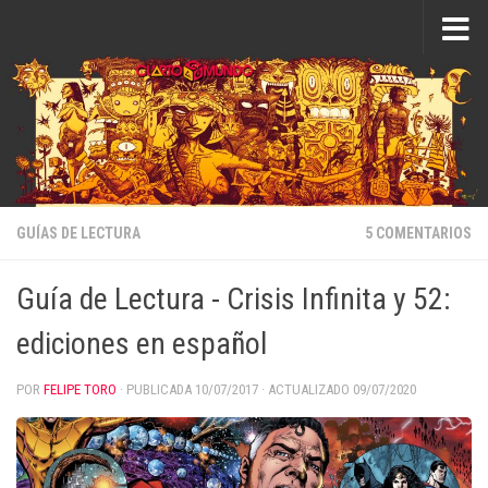
Saltar al contenido
GUÍAS DE LECTURA
5 COMENTARIOS
Guía de Lectura - Crisis Infinita y 52:
ediciones en español
POR
FELIPE TORO
· PUBLICADA
10/07/2017
· ACTUALIZADO
09/07/2020