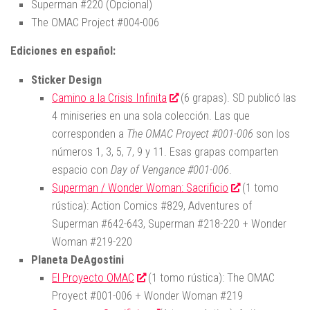
Superman #220 (Opcional)
The OMAC Project #004-006
Ediciones en español:
Sticker Design
Camino a la Crisis Infinita
(6 grapas). SD publicó las
4 miniseries en una sola colección. Las que
corresponden a
The OMAC Proyect #001-006
son los
números 1, 3, 5, 7, 9 y 11. Esas grapas comparten
espacio con
Day of Vengance #001-006
.
Superman / Wonder Woman: Sacrificio
(1 tomo
rústica): Action Comics #829, Adventures of
Superman #642-643, Superman #218-220 + Wonder
Woman #219-220
Planeta DeAgostini
El Proyecto OMAC
(1 tomo rústica): The OMAC
Proyect #001-006 + Wonder Woman #219