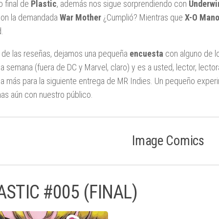
o final de
Plastic
, además nos sigue sorprendiendo con
Underwi
con la demandada
War
Mother
¿Cumplió? Mientras que
X-O Man
d.
al de las reseñas, dejamos una pequeña
encuesta
con alguno de lo
a semana (fuera de DC y Marvel, claro) y es a usted, lector, lecto
sa más para la siguiente entrega de MR Indies. Un pequeño experi
as aún con nuestro público.
Image Comics
ASTIC #005 (FINAL)