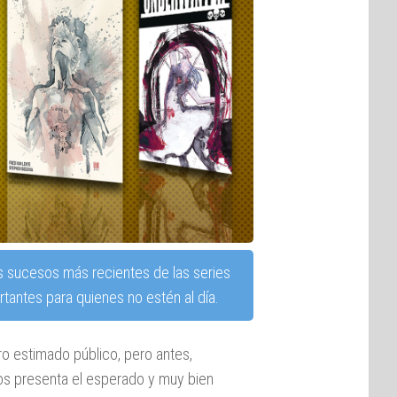
s sucesos más recientes de las series
tantes para quienes no estén al día.
o estimado público, pero antes,
s presenta el esperado y muy bien