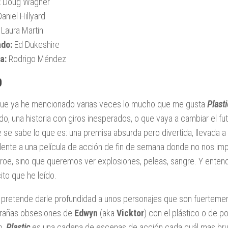
:
Doug Wagner
aniel Hillyard
Laura Martin
ado:
Ed Dukeshire
a:
Rodrigo Méndez
0
ue ya he mencionado varias veces lo mucho que me gusta
Plasti
do, una historia con giros inesperados, o que vaya a cambiar el 
 se sabe lo que es: una premisa absurda pero divertida, llevada 
lente a una película de acción de fin de semana donde no nos imp
éroe, sino que queremos ver explosiones, peleas, sangre. Y ente
ito que he leído.
pretende darle profundidad a unos personajes que son fuertemen
trañas obsesiones de
Edwyn
(aka
Vicktor
) con el plástico o de 
o,
Plastic
es una cadena de escenas de acción cada cuál mas bruta