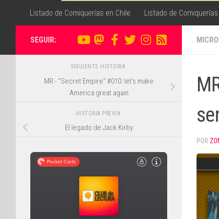
Listado de Comiquerías en Chile
Listado de Comiquerías
SEGUIR:
MICRO
SIGUIENTE HISTORIA
MR
MR - "Secret Empire" #010: let's make
America great again
se
HISTORIA PREVIA
El legado de Jack Kirby
POR
ZO