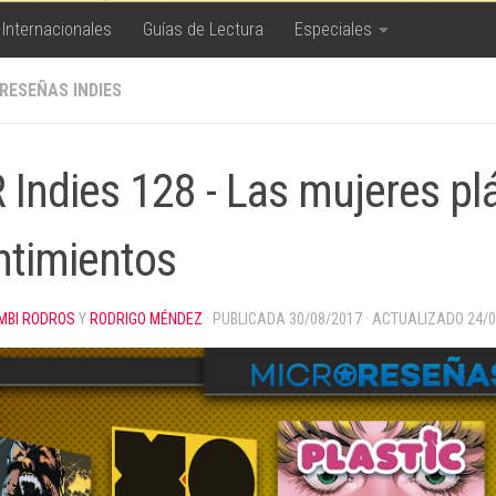
 Internacionales
Guías de Lectura
Especiales
RESEÑAS INDIES
 Indies 128 - Las mujeres plá
ntimientos
MBI RODROS
Y
RODRIGO MÉNDEZ
· PUBLICADA
30/08/2017
· ACTUALIZADO
24/