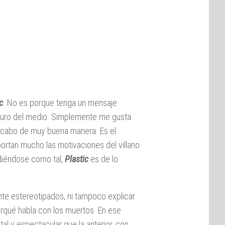
c
. No es porque tenga un mensaje
futuro del medio. Simplemente me gusta
a cabo de muy buena manera. Es el
ortan mucho las motivaciones del villano
ndiéndose como tal,
Plastic
es de lo
te estereotipados, ni tampoco explicar
porqué habla con los muertos. En ese
l y espectacular que la anterior, con