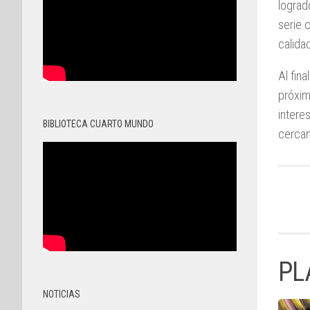
lograd
serie 
calida
Al fin
próxim
intere
BIBLIOTECA CUARTO MUNDO
cercan
PL
NOTICIAS