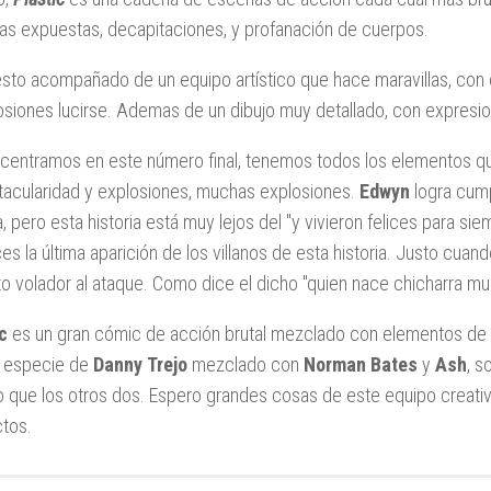
ras expuestas, decapitaciones, y profanación de cuerpos.
sto acompañado de un equipo artístico que hace maravillas, con 
osiones lucirse. Ademas de un dibujo muy detallado, con expresio
 centramos en este número final, tenemos todos los elementos 
acularidad y explosiones, muchas explosiones.
Edwyn
logra cump
a, pero esta historia está muy lejos del "y vivieron felices para si
es la última aparición de los villanos de esta historia. Justo cuan
to volador al ataque. Como dice el dicho "quien nace chicharra m
c
es un gran cómic de acción brutal mezclado con elementos d
a especie de
Danny
Trejo
mezclado con
Norman Bates
y
Ash
, s
o que los otros dos. Espero grandes cosas de este equipo creativ
tos.