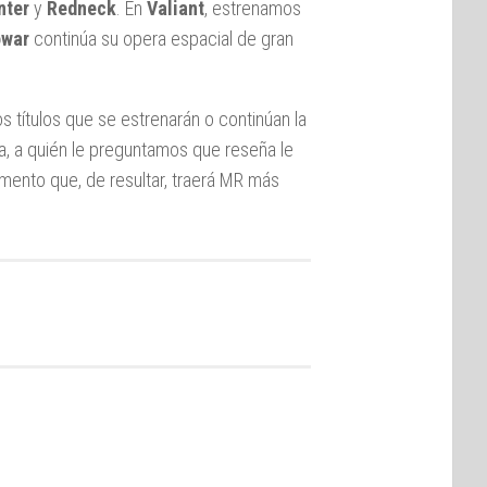
nter
y
Redneck
. En
Valiant
, estrenamos
owar
continúa su opera espacial de gran
s títulos que se estrenarán o continúan la
ra, a quién le preguntamos que reseña le
mento que, de resultar, traerá MR más