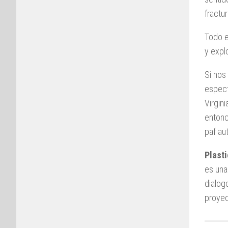
fractu
Todo e
y expl
Si nos
espect
Virgini
entonc
paf au
Plasti
es un
dialog
proyec