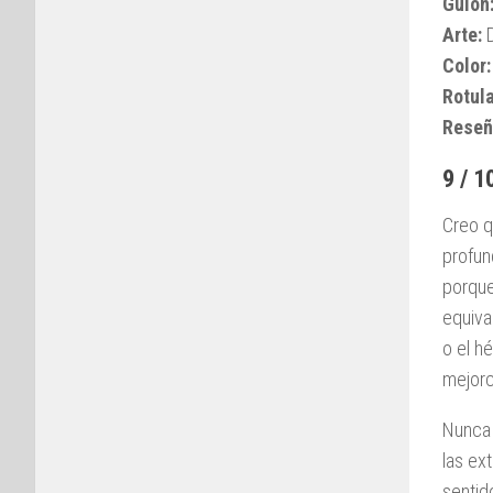
Guion
Arte:
D
Color:
Rotul
Reseñ
9 / 1
Creo q
profun
porque
equiva
o el h
mejorc
Nunca 
las ex
sentid