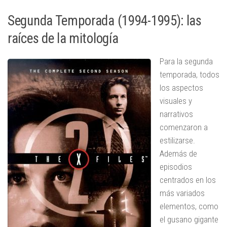
Segunda Temporada (1994-1995): las
raíces de la mitología
Para la segunda
temporada, todos
los aspectos
visuales y
narrativos
comenzaron a
estilizarse.
Además de
episodios
centrados en los
más variados
elementos, como
el gusano gigante