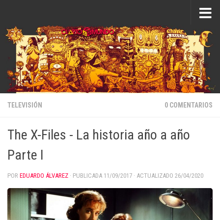
Saltar al contenido
TELEVISIÓN
0 COMENTARIOS
The X-Files - La historia año a año
Parte I
POR
EDUARDO ÁLVAREZ
· PUBLICADA
11/09/2017
· ACTUALIZADO
26/04/2020