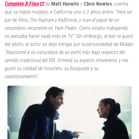
Complete X-Files
de
Matt Hurwitz
y
Chris Nowles
, cuenta
que se había mudado a California uno o 2 años antes.
"Hice un
par de films, The Rapture y Kalifornia, y tuve el papel de un
secundario recurrente en Twin Peaks. Como estaba trabajando,
no pensaba hacer nada más en TV."
Sin embargo, al leer el guion
del piloto, el actor se dejó intrigar por la personalidad de Mulder.
"Reaccioné a su naturaleza de un perfil más bajo respecto del
sentido tradicional del FBI. Entendí su aspecto irreverente, y me
gustó su calidad de forastero, su búsqueda y su
cuestionamiento".