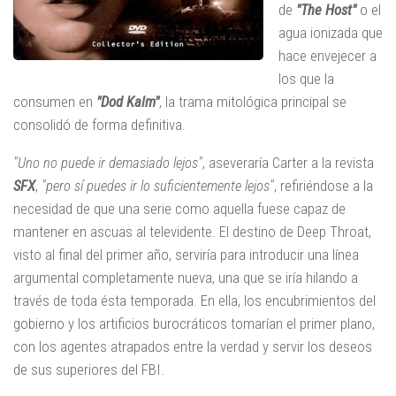
de
"The Host"
o el
agua ionizada que
hace envejecer a
los que la
consumen en
"Dod Kalm"
, la trama mitológica principal se
consolidó de forma definitiva.
"Uno no puede ir demasiado lejos"
, aseveraría Carter a la revista
SFX
,
"pero sí puedes ir lo suficientemente lejos"
, refiriéndose a la
necesidad de que una serie como aquella fuese capaz de
mantener en ascuas al televidente. El destino de Deep Throat,
visto al final del primer año, serviría para introducir una línea
argumental completamente nueva, una que se iría hilando a
través de toda ésta temporada. En ella, los encubrimientos del
gobierno y los artificios burocráticos tomarían el primer plano,
con los agentes atrapados entre la verdad y servir los deseos
de sus superiores del FBI.