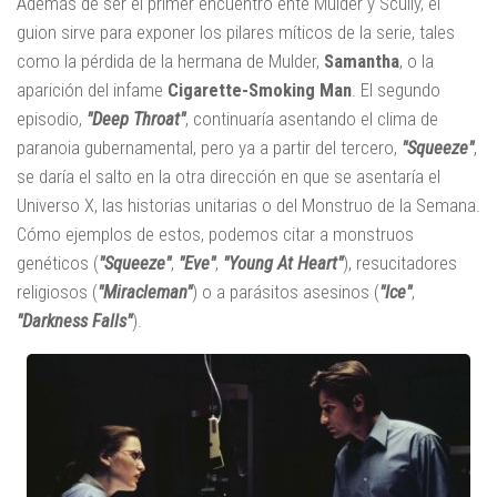
Además de ser el primer encuentro ente Mulder y Scully, el
guion sirve para exponer los pilares míticos de la serie, tales
como la pérdida de la hermana de Mulder,
Samantha
, o la
aparición del infame
Cigarette-Smoking Man
. El segundo
episodio,
"Deep Throat"
, continuaría asentando el clima de
paranoia gubernamental, pero ya a partir del tercero,
"Squeeze"
,
se daría el salto en la otra dirección en que se asentaría el
Universo X, las historias unitarias o del Monstruo de la Semana.
Cómo ejemplos de estos, podemos citar a monstruos
genéticos (
"
Squeeze"
,
"Eve"
,
"Young At Heart"
), resucitadores
religiosos (
"Miracleman"
) o a parásitos asesinos (
"Ice"
,
"Darkness Falls"
).