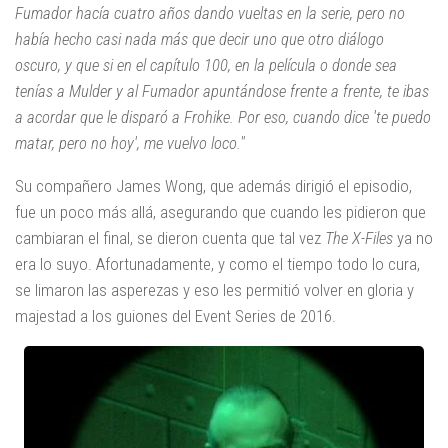
Fumador hacía cuatro años dando vueltas en la serie, pero no
había hecho casi nada más que decir uno que otro diálogo
oscuro, y que si en el capítulo 100, en la película o donde sea
tenías a Mulder y al Fumador apuntándose frente a frente, te ibas
a acordar que le disparó a Frohike. Por eso, cuando dice 'te puedo
matar, pero no hoy', me vuelvo loco."
Su compañero James Wong, que además dirigió el episodio,
fue un poco más allá, asegurando que cuando les pidieron que
cambiaran el final, se dieron cuenta que tal vez
The X-Files
ya no
era lo suyo. Afortunadamente, y como el tiempo todo lo cura,
se limaron las asperezas y eso les permitió volver en gloria y
majestad a los guiones del Event Series de 2016.