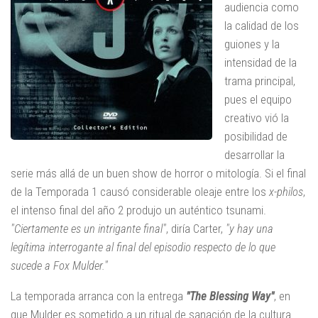
audiencia como
la calidad de los
guiones y la
intensidad de la
trama principal,
pues el equipo
creativo vió la
posibilidad de
desarrollar la
serie más allá de un buen show de horror o mitología. Si el final
de la Temporada 1 causó considerable oleaje entre los
x-philos
,
el intenso final del año 2 produjo un auténtico tsunami.
"Ciertamente es un intrigante final"
, diría Carter,
"y hay una
legítima interrogante al final del episodio respecto de lo que
sucede a Fox Mulder."
La temporada arranca con la entrega
"The Blessing Way"
, en
que Mulder es sometido a un ritual de sanación de la cultura