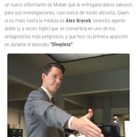
un nuevo informante de Mulder que le entregaría datos valiosos
para sus investigaciones, casi nunca de modo altruista. Quien
sí es malo hasta la médula es
Alex Krycek
, siniestro agente
doble (y a veces triple) que se convertiría en uno de los
antagonistas más peligrosos, y que hizo su primera aparición
en durante el episodio
"Sleepless"
.