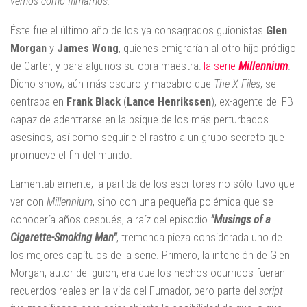
vemos cómo filmamos."
Éste fue el último año de los ya consagrados guionistas
Glen
Morgan
y
James Wong
, quienes emigrarían al otro hijo pródigo
de Carter, y para algunos su obra maestra:
la serie
Millennium
.
Dicho show, aún más oscuro y macabro que
The X-Files
, se
centraba en
Frank Black
(
Lance Henrikssen
), ex-agente del FBI
capaz de adentrarse en la psique de los más perturbados
asesinos, así como seguirle el rastro a un grupo secreto que
promueve el fin del mundo.
Lamentablemente, la partida de los escritores no sólo tuvo que
ver con
Millennium
, sino con una pequeña polémica que se
conocería años después, a raíz del episodio
"Musings of a
Cigarette-Smoking Man"
, tremenda pieza considerada uno de
los mejores capítulos de la serie. Primero, la intención de Glen
Morgan, autor del guion, era que los hechos ocurridos fueran
recuerdos reales en la vida del Fumador, pero parte del
script