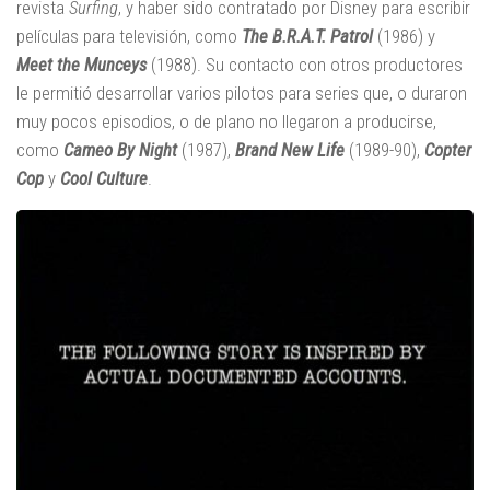
revista
Surfing
, y haber sido contratado por Disney para escribir
películas para televisión, como
The B.R.A.T. Patrol
(1986) y
Meet the Munceys
(1988). Su contacto con otros productores
le permitió desarrollar varios pilotos para series que, o duraron
muy pocos episodios, o de plano no llegaron a producirse,
como
Cameo By Night
(1987),
Brand New Life
(1989-90),
Copter
Cop
y
Cool Culture
.