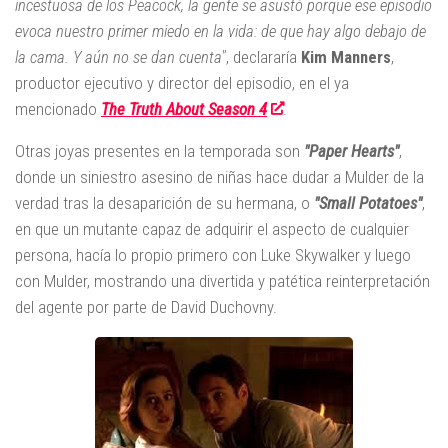
incestuosa de los Peacock, la gente se asustó porque ese episodio
evoca nuestro primer miedo en la vida: de que hay algo debajo de
la cama. Y aún no se dan cuenta"
, declararía
Kim Manners
,
productor ejecutivo y director del episodio, en el ya
mencionado
The Truth About Season 4
.
Otras joyas presentes en la temporada son
"Paper Hearts"
,
donde un siniestro asesino de niñas hace dudar a Mulder de la
verdad tras la desaparición de su hermana, o
"Small Potatoes"
,
en que un mutante capaz de adquirir el aspecto de cualquier
persona, hacía lo propio primero con Luke Skywalker y luego
con Mulder, mostrando una divertida y patética reinterpretación
del agente por parte de David Duchovny.