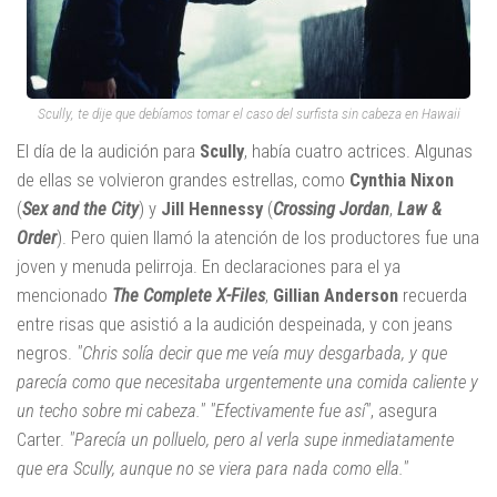
Scully, te dije que debíamos tomar el caso del surfista sin cabeza en Hawaii
El día de la audición para
Scully
, había cuatro actrices. Algunas
de ellas se volvieron grandes estrellas, como
Cynthia Nixon
(
Sex and the City
) y
Jill Hennessy
(
Crossing Jordan
,
Law &
Order
). Pero quien llamó la atención de los productores fue una
joven y menuda pelirroja. En declaraciones para el ya
mencionado
The Complete X-Files
,
Gillian Anderson
recuerda
entre risas que asistió a la audición despeinada, y con jeans
negros.
"Chris solía decir que me veía muy desgarbada, y que
parecía como que necesitaba urgentemente una comida caliente y
un techo sobre mi cabeza."
"Efectivamente fue así"
, asegura
Carter.
"Parecía un polluelo, pero al verla supe inmediatamente
que era Scully, aunque no se viera para nada como ella."