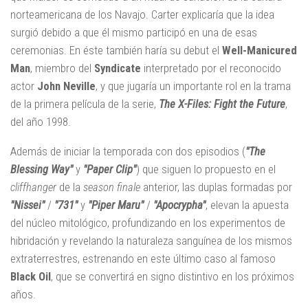
norteamericana de los Navajo. Carter explicaría que la idea
surgió debido a que él mismo participó en una de esas
ceremonias. En éste también haría su debut el
Well-Manicured
Man
, miembro del
Syndicate
interpretado por el reconocido
actor
John Neville
, y que jugaría un importante rol en la trama
de la primera película de la serie,
The X-Files: Fight the Future
,
del año 1998.
Además de iniciar la temporada con dos episodios (
"The
Blessing Way"
y
"Paper Clip"
) que siguen lo propuesto en el
cliffhanger
de la
season finale
anterior, las duplas formadas por
"Nissei"
/
"731"
y
"Piper Maru"
/
"Apocrypha"
, elevan la apuesta
del núcleo mitológico, profundizando en los experimentos de
hibridación y revelando la naturaleza sanguínea de los mismos
extraterrestres, estrenando en este último caso al famoso
Black Oil
, que se convertirá en signo distintivo en los próximos
años.