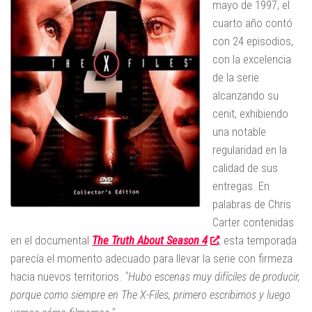
mayo de 1997, el
cuarto año contó
con 24 episodios,
con la excelencia
de la serie
alcanzando su
cenit, exhibiendo
una notable
regularidad en la
calidad de sus
entregas. En
palabras de Chris
Carter contenidas
en el documental
The Truth About Season 4
, esta temporada
parecía el momento adecuado para llevar la serie con firmeza
hacia nuevos territorios.
"Hubo escenas muy difíciles de producir,
porque como siempre en The X-Files, primero escribimos y luego