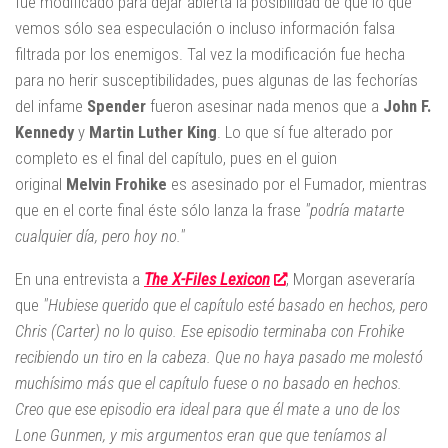
fue modificado para dejar abierta la posibilidad de que lo que
vemos sólo sea especulación o incluso información falsa
filtrada por los enemigos. Tal vez la modificación fue hecha
para no herir susceptibilidades, pues algunas de las fechorías
del infame
Spender
fueron asesinar nada menos que a
John F.
Kennedy
y
Martin Luther King
. Lo que sí fue alterado por
completo es el final del capítulo, pues en el guion
original
Melvin Frohike
es asesinado por el Fumador, mientras
que en el corte final éste sólo lanza la frase
"podría matarte
cualquier día, pero hoy no."
En una entrevista a
The X-Files Lexicon
, Morgan aseveraría
que
"Hubiese querido que el capítulo esté basado en hechos, pero
Chris (Carter) no lo quiso. Ese episodio terminaba con Frohike
recibiendo un tiro en la cabeza. Que no haya pasado me molestó
muchísimo más que el capítulo fuese o no basado en hechos.
Creo que ese episodio era ideal para que él mate a uno de los
Lone Gunmen, y mis argumentos eran que que teníamos al