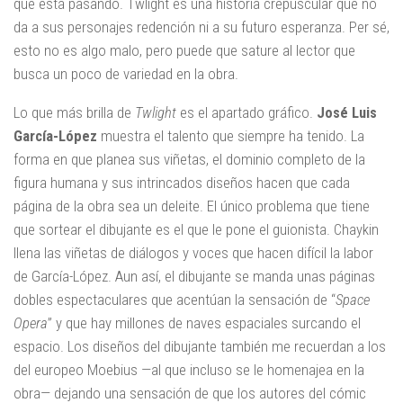
que está pasando. Twlight es una historia crepuscular que no
da a sus personajes redención ni a su futuro esperanza. Per sé,
esto no es algo malo, pero puede que sature al lector que
busca un poco de variedad en la obra.
Lo que más brilla de
Twlight
es el apartado gráfico.
José Luis
García-López
muestra el talento que siempre ha tenido. La
forma en que planea sus viñetas, el dominio completo de la
figura humana y sus intrincados diseños hacen que cada
página de la obra sea un deleite. El único problema que tiene
que sortear el dibujante es el que le pone el guionista. Chaykin
llena las viñetas de diálogos y voces que hacen difícil la labor
de García-López. Aun así, el dibujante se manda unas páginas
dobles espectaculares que acentúan la sensación de “
Space
Opera
” y que hay millones de naves espaciales surcando el
espacio. Los diseños del dibujante también me recuerdan a los
del europeo Moebius —al que incluso se le homenajea en la
obra— dejando una sensación de que los autores del cómic