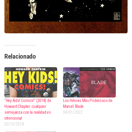
Relacionado
"Hey Kids! Comics!" (2018) de
Los Héroes Más Poderosos de
Howard Chaykin: cualquier
Marvel: Blade
semejanza con la realidad es
04/01/2022
intencional
02/10/2018