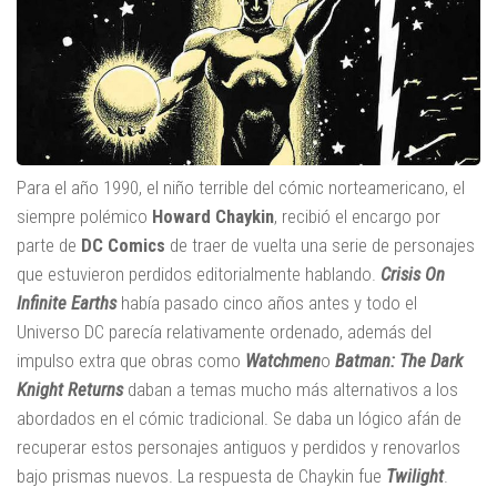
Para el año 1990, el niño terrible del cómic norteamericano, el
siempre polémico
Howard Chaykin
, recibió el encargo por
parte de
DC Comics
de traer de vuelta una serie de personajes
que estuvieron perdidos editorialmente hablando.
Crisis On
Infinite Earths
había pasado cinco años antes y todo el
Universo DC parecía relativamente ordenado, además del
impulso extra que obras como
Watchmen
o
Batman: The Dark
Knight Returns
daban a temas mucho más alternativos a los
abordados en el cómic tradicional. Se daba un lógico afán de
recuperar estos personajes antiguos y perdidos y renovarlos
bajo prismas nuevos. La respuesta de Chaykin fue
Twilight
.