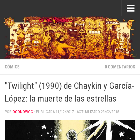
Saltar al contenido
CÓMICS
0 COMENTARIOS
"Twilight" (1990) de Chaykin y García-
López: la muerte de las estrellas
POR
OCONOWOC
· PUBLICADA
11/12/2017
· ACTUALIZADO
23/02/2018