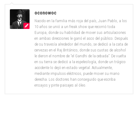
oconowoc
Nacido en la familia más roja del país, Juan Pablo, a los
10 años se unió a un freak show que recorrió toda
Europa, donde su habilidad de mover sus articulaciones
en ambas direcciones le ganó el asco del público. Después
de su travesía alrededor del mundo, se dedicó a la cata de
cervezas en el Raj Británico, donde sus cuotas de alcohol
le dieron el nombre de “el Gandhi de la cebada”. De vuelta
en su tierra se dedicó a la espeleología, donde un trágico
accidente lo dejó en estado vegetal. Actualmente,
mediante impulsos eléctricos, puede mover su mano
derecha. Los doctores han conseguido que escriba
ensayos y pinte paisajes al óleo.