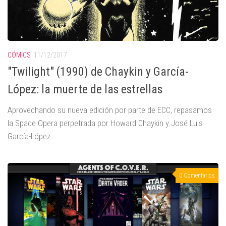
CÓMICS
11/12/2017
"Twilight" (1990) de Chaykin y García-
López: la muerte de las estrellas
Aprovechando su nueva edición por parte de ECC, repasamos
la Space Opera perpetrada por Howard Chaykin y José Luis
García-López
0 Comentarios