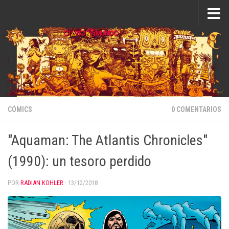
Saltar al contenido
CÓMICS
0 COMENTARIOS
"Aquaman: The Atlantis Chronicles"
(1990): un tesoro perdido
POR
RADIAN KOHLER
·
13/12/2018