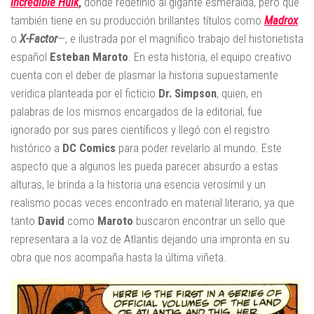
Incredible
Hulk
,
donde redefinió al gigante esmeralda, pero que
también tiene en su producción brillantes títulos como
Madrox
o
X-Factor
—, e ilustrada por el magnífico trabajo del historietista
español
Esteban
Maroto
. En esta historia, el equipo creativo
cuenta con el deber de plasmar la historia supuestamente
verídica planteada por el ficticio
Dr. Simpson
, quien, en
palabras de los mismos encargados de la editorial, fue
ignorado por sus pares científicos y llegó con el registro
histórico a
DC Comics
para poder revelarlo al mundo. Este
aspecto que a algunos les pueda parecer absurdo a estas
alturas, le brinda a la historia una esencia verosímil y un
realismo pocas veces encontrado en material literario, ya que
tanto
David
como
Maroto
buscaron encontrar un sello que
representara a la voz de Atlantis dejando una impronta en su
obra que nos acompaña hasta la última viñeta.