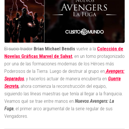
El sucio traidor
Brian Michael Bendis
vuelve a la
Colección de
Novelas Gráficas Marvel de Salvat
,
en un tomo protagonizado
por una de las formaciones modernas de los Héroes más
Poderosos de la Tierra. Luego de destruir al grupo en
Avengers:
Separados
, y hacerlos actuar de manera encubierta en
Guerra
Secreta
,
ahora comienza la reconstrucción del equipo,
siguiendo las líneas maestras que tenía al llegar a la franquicia.
Veamos qué se trae entre manos en
Nuevos Avengers: La
Fuga
, el primer arco argumental de la serie regular de sus
Vengadores.