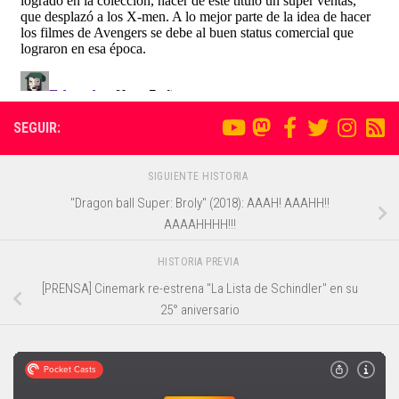
SEGUIR:
SIGUIENTE HISTORIA
"Dragon ball Super: Broly" (2018): AAAH! AAAHH!!
AAAAHHHH!!!
HISTORIA PREVIA
[PRENSA] Cinemark re-estrena "La Lista de Schindler" en su
25° aniversario