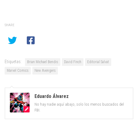
SHARE
Etiquetas:
Brian Michael Bendis
David Finch
Editorial Salvat
Marvel Comics
New Avengers
Eduardo Álvarez
No hay nadie aquí abajo, solo los menos buscados del
FBI.