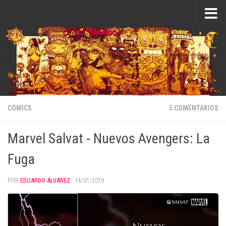
Saltar al contenido
CÓMICS
5 COMENTARIOS
Marvel Salvat - Nuevos Avengers: La
Fuga
POR
EDUARDO ÁLVAREZ
·
14/01/2019