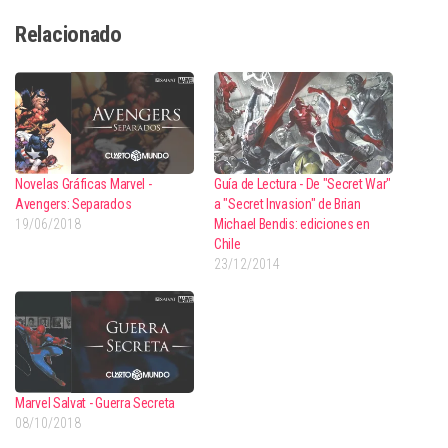
Relacionado
Novelas Gráficas Marvel -
Guía de Lectura - De "Secret War"
Avengers: Separados
a "Secret Invasion" de Brian
19/06/2018
Michael Bendis: ediciones en
Chile
23/12/2014
Marvel Salvat - Guerra Secreta
08/10/2018