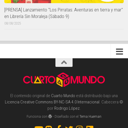
[PRENSA] Lanzamiento "Los Pirratas: Aventuras en tierra y mar"
en Librería Sin Moraleja (Sábado 9)
08/08/2025
El contenido original de
Cuarto Mundo
está distribuido bajo una
Licencia Creative Commons BY-NC-SA 4.0 Internacional
. Cabecera
©
por
Rodrigo López
.
Funciona con
- Diseñado con el
Tema Hueman