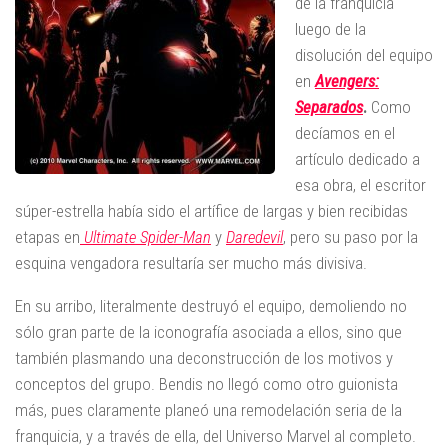
de la franquicia
luego de la
disolución del equipo
en
Avengers:
Separados
.
Como
decíamos en el
artículo dedicado a
esa obra, el escritor
súper-estrella había sido el artífice de largas y bien recibidas
etapas en
Ultimate Spider-Man
y
Daredevil
, pero su paso por la
esquina vengadora resultaría ser mucho más divisiva.
En su arribo, literalmente destruyó el equipo, demoliendo no
sólo gran parte de la iconografía asociada a ellos, sino que
también plasmando una deconstrucción de los motivos y
conceptos del grupo. Bendis no llegó como otro guionista
más, pues claramente planeó una remodelación seria de la
franquicia, y a través de ella, del Universo Marvel al completo.