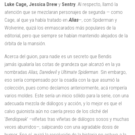
Luke Cage, Jessica Drew
y
Sentry
. Al respecto, llamó la
atención que se mezclaran personajes de segunda — como
Cage, al que ya había tratado en
Alias
—, con Spiderman y
Wolverine, quizá los enmascarados más populares de la
editorial, pero que siempre se habían mantenido alejados de la
órbita de la mansión.
Acerca del guion, para nadie es un secreto que Bendis
jamás igualaría las cotas de grandeza que alcanzó en la ya
nombradas
Alias,
Daredevil
y
Ultimate Spiderman
. Sin embargo,
eso sería compensado por la osadía con la que asumió la
colección, pues como decíamos anteriormente, acá rompería
varios moldes. Este sería un inicio sólido para la serie, con una
adecuada mezcla de diálogos y acción, y lo mejor es que el
calvo guionista aún no caería preso de los cliché del
'
Bendispeak
' –viñetas tras viñetas de diálogos sosos y muchas
veces aburridos—, salpicando con una agradable dosis de
humor. Eso sí, quizá la resolución de la historia no estuvo a la