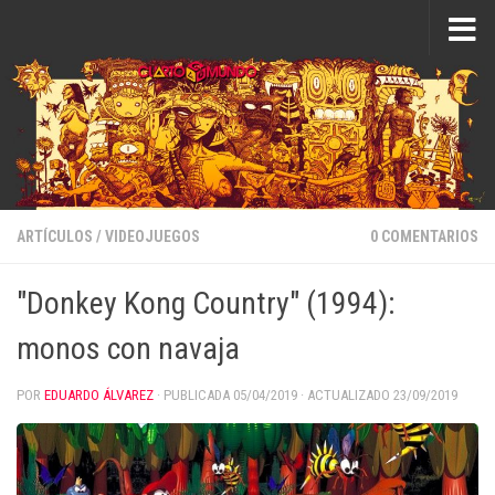
Saltar al contenido
ARTÍCULOS
/
VIDEOJUEGOS
0 COMENTARIOS
"Donkey Kong Country" (1994):
monos con navaja
POR
EDUARDO ÁLVAREZ
· PUBLICADA
05/04/2019
· ACTUALIZADO
23/09/2019