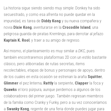
La historia sigue siendo siendo muy simple: Donkey ha sido
secuestrado, y como esa afrenta no puede quedar en la
impunidad, es tarea de
Diddy Kong
y su nueva compañera y
novia
Dixie Kong
, aventurarse en la
Crocodile Island
, una
peligrosa guarida de piratas Kremlings, para derrotar al jefazo
Kaptain K. Rool
, y traer a su amigo de regreso.
Así mismo, el planteamiento es muy similar a
DKC,
pues
también encontraremos plataformas 2D con un estilo bastante
clásico, pero atiborradas de rutas secretas, items
recolectables, etapas de bonus y personajes de apoyo, dentro
de los cuales en esta ocasión se estrenan la araña
Squitter
,
Glimmer
el pez linterna,
Rattly
la serpiente,
Clapper
la foca y
Quawks
el loro púrpura, aunque perdemos a algunos de los
colaboradores del primer juego. También regresan miembros
de la familia como Cranky y Funky, pero a su vez conoceríamos
a
Swanky Kong
, regente de una feria donde puedes jugar para