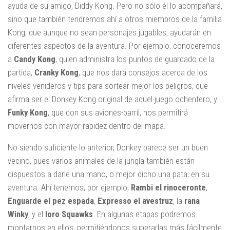
ayuda de su amigo, Diddy Kong. Pero no sólo él lo acompañará,
sino que también tendremos ahí a otros miembros de la familia
Kong, que aunque no sean personajes jugables, ayudarán en
diferentes aspectos de la aventura. Por ejemplo, conoceremos
a
Candy Kong
, quien administra los puntos de guardado de la
partida,
Cranky Kong
, que nos dará consejos acerca de los
niveles venideros y tips para sortear mejor los peligros, que
afirma ser el Donkey Kong original de aquel juego ochentero, y
Funky Kong
, que con sus aviones-barril, nos permitirá
movernos con mayor rapidez dentro del mapa.
No siendo suficiente lo anterior, Donkey parece ser un buen
vecino, pues varios animales de la jungla también están
dispuestos a darle una mano, o mejor dicho una pata, en su
aventura. Ahí tenemos, por ejemplo,
Rambi el rinoceronte
,
Enguarde el pez espada
,
Expresso el avestruz
, la
rana
Winky
, y el
loro Squawks
. En algunas etapas podremos
montarnos en ellos, permitiéndonos superarlas más fácilmente