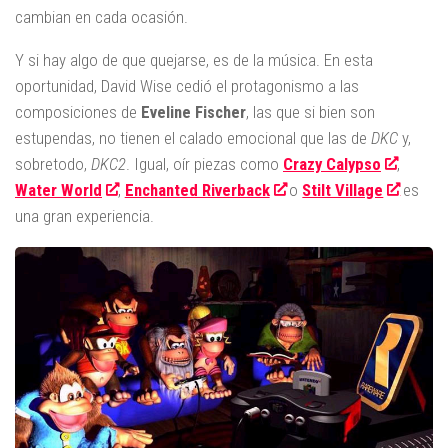
cambian en cada ocasión.
Y si hay algo de que quejarse, es de la música. En esta
oportunidad, David Wise cedió el protagonismo a las
composiciones de
Eveline Fischer
, las que si bien son
estupendas, no tienen el calado emocional que las de
DKC
y,
sobretodo,
DKC2
. Igual, oír piezas como
Crazy Calypso
,
Water World
,
Enchanted Riverback
o
Stilt Village
es
una gran experiencia.