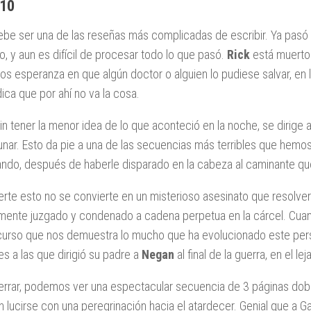
 10
ebe ser una de las reseñas más complicadas de escribir. Ya pasó
lo, y aun es difícil de procesar todo lo que pasó.
Rick
está muerto
os esperanza en que algún doctor o alguien lo pudiese salvar, en 
dica que por ahí no va la cosa.
sin tener la menor idea de lo que aconteció en la noche, se dirige a
nar. Esto da pie a una de las secuencias más terribles que hemos 
ando, después de haberle disparado en la cabeza al caminante qu
erte esto no se convierte en un misterioso asesinato que resolv
mente juzgado y condenado a cadena perpetua en la cárcel. Cuando 
curso que nos demuestra lo mucho que ha evolucionado este per
res a las que dirigió su padre a
Negan
al final de la guerra, en el le
errar, podemos ver una espectacular secuencia de 3 páginas do
 lucirse con una peregrinación hacia el atardecer. Genial que a Ga