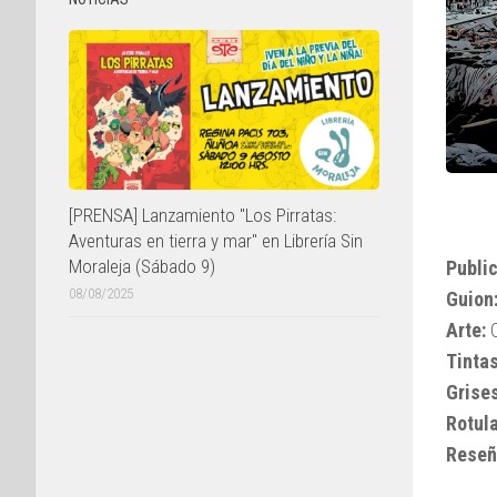
[PRENSA] Lanzamiento "Los Pirratas:
Aventuras en tierra y mar" en Librería Sin
Moraleja (Sábado 9)
Public
08/08/2025
Guion
Arte:
C
Tintas
Grises
Rotul
Reseñ