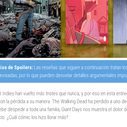
iso de Spoilers:
Las reseñas que siguen a continuación tratan lo
revisadas, por lo que pueden desvelar detalles argumentales impor
 Indies han vuelto más tristes que nunca, y por eso en esta entr
 con la pérdida a su manera. The Walking Dead ha perdido a uno d
debe despedir a toda una familia, Giant Days nos muestra el dolor 
cio. ¿Cuál cómic los hizo llorar más?