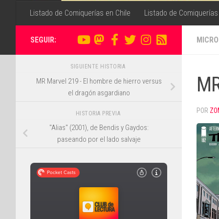
Listado de Comiquerías en Chile
Listado de Comiquerías
SEGUIR:
MICRO
SIGUIENTE HISTORIA
MR
MR Marvel 219 - El hombre de hierro versus
el dragón asgardiano
POR
ZO
HISTORIA PREVIA
"Alias" (2001), de Bendis y Gaydos:
paseando por el lado salvaje