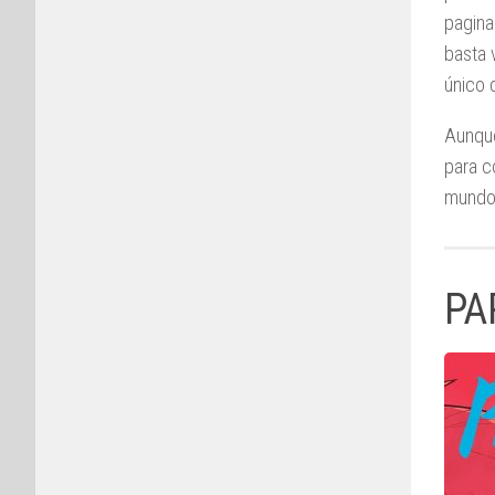
pagina
basta 
único q
Aunque
para c
mundo 
PA