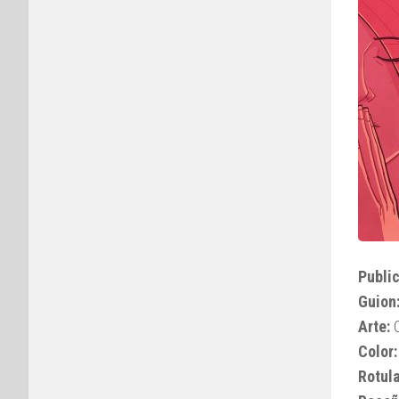
Public
Guion
Arte:
C
Color:
Rotul