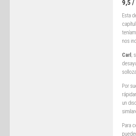
9,5 /
Esta d
capítu
teníam
nos in
Carl
, 
desayu
solloz
Por su
rápida
un dis
simila
Para c
pueden