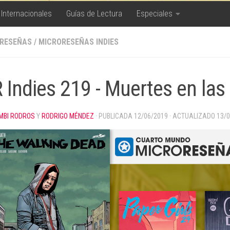
 Internacionales
Guías de Lectura
Especiales
RESEÑAS
/
MICRORESEÑAS INDIES
 Indies 219 - Muertes en las 
MBI RODROS
Y
RODRIGO MÉNDEZ
· PUBLICADA
12/06/2019
· ACTUALIZADO
13/