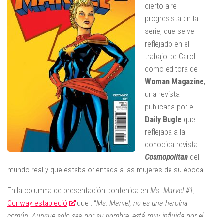
cierto aire
progresista en la
serie, que se ve
reflejado en el
trabajo de Carol
como editora de
Woman Magazine
,
una revista
publicada por el
Daily Bugle
que
reflejaba a la
conocida revista
Cosmopolitan
del
mundo real y que estaba orientada a las mujeres de su época.
En la columna de presentación contenida en
Ms. Marvel #1
,
Conway estableció
que : “
Ms. Marvel, no es una heroína
común. Aunque solo sea por su nombre, está muy influida por el