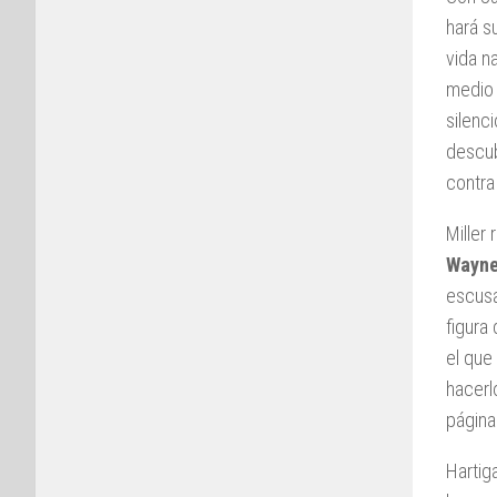
hará s
vida n
medio 
silenc
descub
contra
Miller
Wayn
escusa
figura
el que
hacerl
página
Hartig