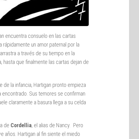
an encuentra consuelo en las cartas
 rápidamente un amor paternal por la
arrastra a través de su tiempo en la
a, hasta que finalmente las cartas dejan de
 de la infancia, Hartigan pronto empieza
a encontrado. Sus temores se confirman
uele claramente a basura llega a su celda
rma de
Cordellia
, el alias de Nancy. Pero
e años. Hartigan al fin siente el miedo