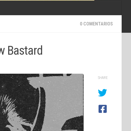
0 COMENTARIOS
ow Bastard
SHARE