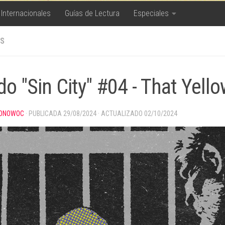
 Internacionales
Guías de Lectura
Especiales
S
do "Sin City" #04 - That Yell
ONOWOC
· PUBLICADA
29/08/2024
· ACTUALIZADO
02/10/2024