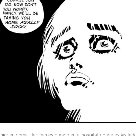
nior en coma, Hartigan es curado en el hospital, donde es visitad