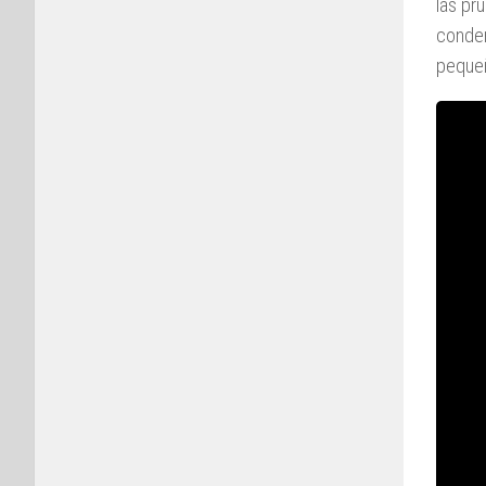
las pr
conden
pequeñ