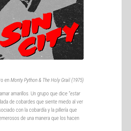
gro en
Monty Python & The Holy Grail (1975)
lamar amarillos. Un grupo que dice “
estar
andada de cobardes que siente miedo al ver
ciado con la cobardía y la pillería que
n temerosos de una manera que los hacen