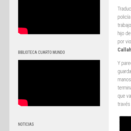
Traduc
policí
trabaj
hijo d
por vi
Calla
BIBLIOTECA CUARTO MUNDO
Y pare
guarda
manos.
termin
que va
través
NOTICIAS