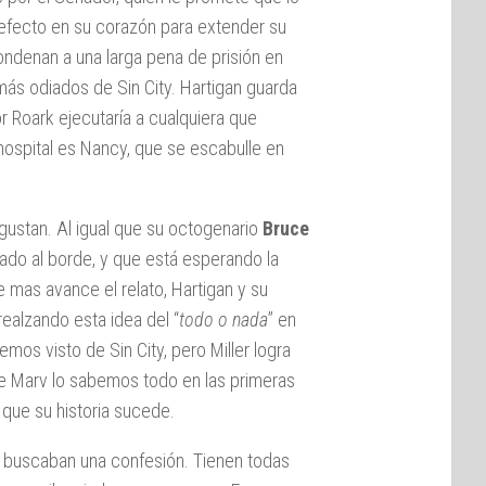
l defecto en su corazón para extender su
condenan a una larga pena de prisión en
ás odiados de Sin City. Hartigan guarda
r Roark ejecutaría a cualquiera que
 hospital es Nancy, que se escabulle en
gustan. Al igual que su octogenario
Bruce
jado al borde, y que está esperando la
 mas avance el relato, Hartigan y su
realzando esta idea del “
todo o nada
” en
mos visto de Sin City, pero Miller logra
de Marv lo sabemos todo en las primeras
que su historia sucede.
ue buscaban una confesión. Tienen todas