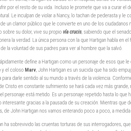
ufrir por el resto de su vida. Incluso le promete que va a curar e
atural. Le inculpan de violar a Nancy, lo tachan de pederasta y le 
de un clamor público que le convierte en uno de los ciudadanos m
io sobre su dolor, vive su propio
vía crucis
, sabiendo que el senado
riera la verdad. La única persona con la que Hartigan habla en el
 de la voluntad de sus padres para ver al hombre que la salvó.
 rápidamente define a Hartigan como un personaje de esos que le 
e
y el coloso
Marv
, John Hartigan es un suicida que ha sido empu
 para darle sentido al su mundo a través de la violencia. Conforme
 de Cristo en constante sufrimiento se hará cada vez más grande, 
 el personaje está metido. Es un personaje repetido hasta lo que he
o interesante gracias a la pausada de su creación. Mientras que 
s, de John Hartigan nos vamos enterando poco a poco, a medida 
an ha sobrevivido las cruentas torturas de sus interrogadores, q