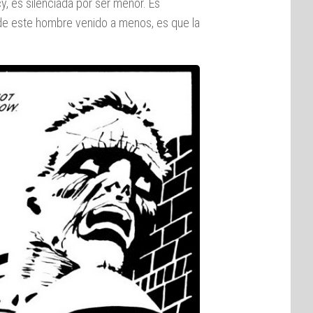
y, es silenciada por ser menor. Es
 de este hombre venido a menos, es que la