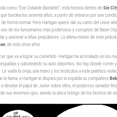
ida como “
Ese Cobarde Bastardo
”, esta historia dentro de
Sin Cit
a que bordea los sesenta años, a punto de retirarse por una condi
o de forma normal. Pero Hartigan quiere dar su canto del cisne ant
e uno de los funcionarios más poderosos y corruptos de Basin City,
olar y asesinar a niñas prepúberes. La última misión de este policí
han
, de solo once años.
cer que va a lograr su cometido. Hartigan ha acorralado en los mu
espaldas y saboteando su auto deportivo. No hay donde correr y e
 Le vuela la oreja, una mano y los testículos a este patético vi
ar la faena, a Hartigan le dispara por la espalda su compañero
Bob
 a desatar el papá de Junior sobre ellos, el poderoso senador Ro
 de sus enormes ojos, siendo la única testigo de los hechos de e