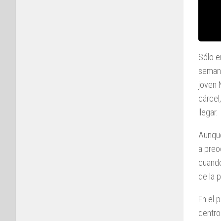
Sólo e
semana
joven 
cárcel
llegar.
Aunque
a preo
cuando
de la 
En el 
dentro