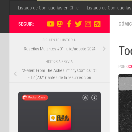
Listado de Comiquerías en Chile
Listado de Comiquerías
SEGUIR:
CÓMIC
SIGUIENTE HISTORIA
To
Reseñas Mutantes #01: julio/agosto 2024
HISTORIA PREVIA
POR
OC
"X-Men: From The Ashes Infinity Comics" #1
- 12 (2024): antes de la resurrección