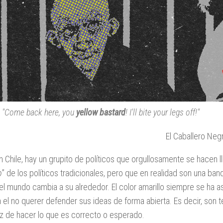
"Come back here, you
yellow bastard
! I'll bite your legs off!"
El Caballero Ne
n Chile, hay un grupito de políticos que orgullosamente se hacen l
o
” de los políticos tradicionales, pero que en realidad son una b
l mundo cambia a su alrededor. El color amarillo siempre se ha aso
 el no querer defender sus ideas de forma abierta. Es decir, so
z de hacer lo que es correcto o esperado.