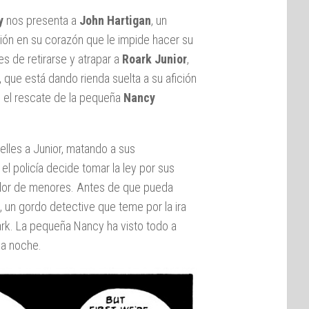
y
nos presenta a
John Hartigan
, un
ción en su corazón que le impide hacer su
es de retirarse y atrapar a
Roark Junior
,
 que está dando rienda suelta a su afición
a: el rescate de la pequeña
Nancy
elles a Junior, matando a sus
l policía decide tomar la ley por sus
olador de menores. Antes de que pueda
, un gordo detective que teme por la ira
ark. La pequeña Nancy ha visto todo a
sa noche.