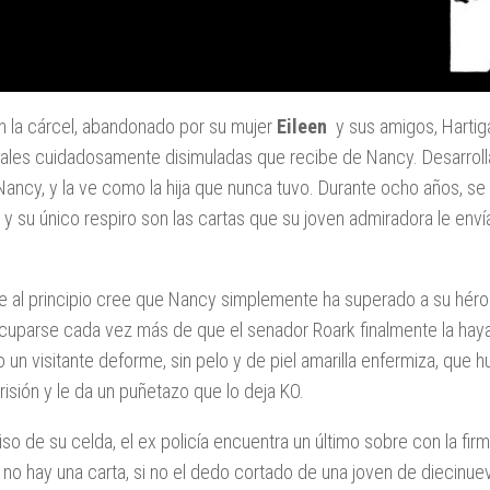
n la cárcel, abandonado por su mujer
Eileen
y sus amigos, Hartig
les cuidadosamente disimuladas que recibe de Nancy. Desarrolla
Nancy, y la ve como la hija que nunca tuvo. Durante ocho años, se 
, y su único respiro son las cartas que su joven admiradora le enví
 al principio cree que Nancy simplemente ha superado a su héroe
cuparse cada vez más de que el senador Roark finalmente la hay
 un visitante deforme, sin pelo y de piel amarilla enfermiza, que h
prisión y le da un puñetazo que lo deja KO.
piso de su celda, el ex policía encuentra un último sobre con la fi
 no hay una carta, si no el dedo cortado de una joven de diecinuev