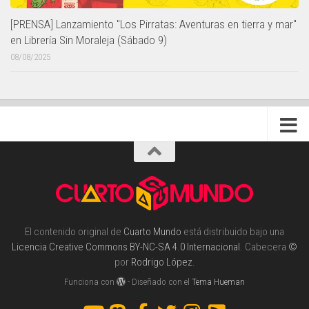
[PRENSA] Lanzamiento "Los Pirratas: Aventuras en tierra y mar"
en Librería Sin Moraleja (Sábado 9)
08/08/2025
El contenido original de
Cuarto Mundo
está distribuido bajo una
Licencia Creative Commons BY-NC-SA 4.0 Internacional
. Cabecera
©
por
Rodrigo López
.
Funciona con
- Diseñado con el
Tema Hueman