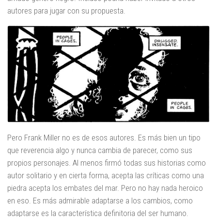
autores para jugar con su propuesta.
Pero Frank Miller no es de esos autores. Es más bien un tipo
que reverencia algo y nunca cambia de parecer, como sus
propios personajes. Al menos firmó todas sus historias como
autor solitario y en cierta forma, acepta las críticas como una
piedra acepta los embates del mar. Pero no hay nada heroico
en eso. Es más admirable adaptarse a los cambios, como
adaptarse es la característica definitoria del ser humano.