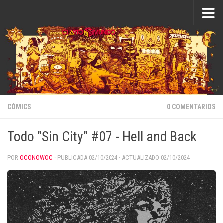
Saltar al contenido
CÓMICS
0 COMENTARIOS
Todo "Sin City" #07 - Hell and Back
POR
OCONOWOC
· PUBLICADA
02/10/2024
· ACTUALIZADO
02/10/2024