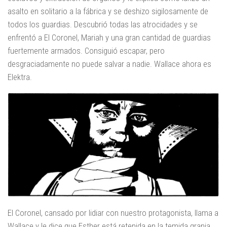
asalto en solitario a la fábrica y se deshizo sigilosamente de
todos los guardias. Descubrió todas las atrocidades y se
enfrentó a El Coronel, Mariah y una gran cantidad de guardias
fuertemente armados. Consiguió escapar, pero
desgraciadamente no puede salvar a nadie. Wallace ahora es
Elektra.
El Coronel, cansado por lidiar con nuestro protagonista, llama a
Wallace y le dice que Esther está retenida en la temida granja