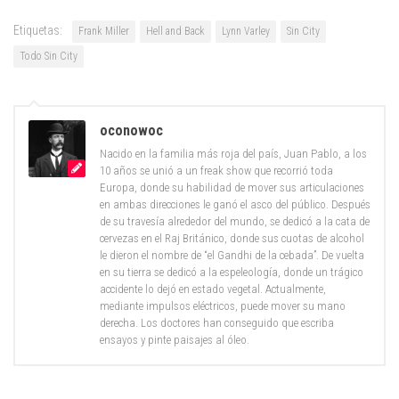
Etiquetas:
Frank Miller
Hell and Back
Lynn Varley
Sin City
Todo Sin City
oconowoc
Nacido en la familia más roja del país, Juan Pablo, a los
10 años se unió a un freak show que recorrió toda
Europa, donde su habilidad de mover sus articulaciones
en ambas direcciones le ganó el asco del público. Después
de su travesía alrededor del mundo, se dedicó a la cata de
cervezas en el Raj Británico, donde sus cuotas de alcohol
le dieron el nombre de “el Gandhi de la cebada”. De vuelta
en su tierra se dedicó a la espeleología, donde un trágico
accidente lo dejó en estado vegetal. Actualmente,
mediante impulsos eléctricos, puede mover su mano
derecha. Los doctores han conseguido que escriba
ensayos y pinte paisajes al óleo.