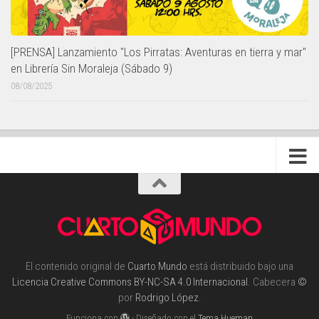
[PRENSA] Lanzamiento "Los Pirratas: Aventuras en tierra y mar"
en Librería Sin Moraleja (Sábado 9)
08/08/2025
El contenido original de
Cuarto Mundo
está distribuido bajo una
Licencia Creative Commons BY-NC-SA 4.0 Internacional
. Cabecera
©
por
Rodrigo López
.
Funciona con
- Diseñado con el
Tema Hueman