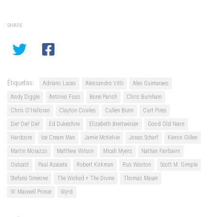
SHARE
Etiquetas:
Adriano Lucas
Alessandro Vitti
Alex Guimaraes
Andy Diggle
Antonio Fuso
Bone Parish
Chris Burnham
Chris O'Halloran
Clayton Cowles
Cullen Bunn
Curt Pires
Die! Die! Die!
Ed Dukeshire
Elizabeth Breitweiser
Good Old Neon
Hardcore
Ice Cream Man
Jamie McKelvie
Jonas Scharf
Kieron Gillen
Martin Morazzo
Matthew Wilson
Micah Myers
Nathan Fairbairn
Outcast
Paul Azaceta
Robert Kirkman
Rus Wooton
Scott M. Gimple
Stefano Simeone
The Wicked + The Divine
Thomas Mauer
W. Maxwell Prince
Wyrd