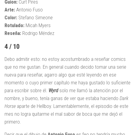
Guion:
Curt Pires
Arte:
Antonio Fuso
Color:
Stefano Simeone
Rotulado:
Micah Myers
Reseña:
Rodrigo Méndez
4 / 10
Debo admitir esto: no estoy acostumbrado a reseñar comics
que no me gustan. En general cuando decido tomar una serie
nueva para reseñar, agarro algo que esté leyendo en ese
momento o cuyo primer capítulo me haya gustado lo suficiente
para escribir sobre él.
Wyrd
solo me llamó la atención por el
nombre, y bueno, tenía ganas de ver que estaba haciendo
Dark
Horse
aparte de Hellboy. Lamentablemente, el episodio de este
mes no logra quitarme el mal sabor de boca que me dejó el
primero.
Decir que el dibujo de
Antonio Fuso
es feo no tendría mucho