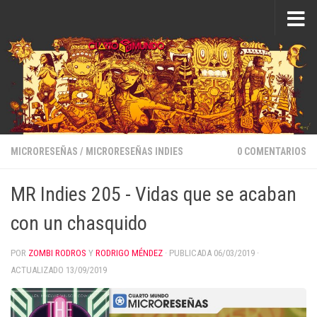
Saltar al contenido
MICRORESEÑAS
/
MICRORESEÑAS INDIES
0 COMENTARIOS
MR Indies 205 - Vidas que se acaban
con un chasquido
POR
ZOMBI RODROS
Y
RODRIGO MÉNDEZ
· PUBLICADA
06/03/2019
·
ACTUALIZADO
13/09/2019