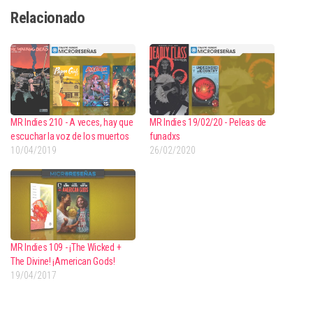
Relacionado
MR Indies 210 - A veces, hay que
MR Indies 19/02/20 - Peleas de
escuchar la voz de los muertos
funadxs
10/04/2019
26/02/2020
MR Indies 109 - ¡The Wicked +
The Divine! ¡American Gods!
19/04/2017