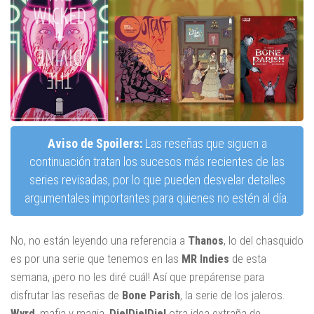
Aviso de Spoilers:
Las reseñas que siguen a
continuación tratan los sucesos más recientes de las
series revisadas, por lo que pueden desvelar detalles
argumentales importantes para quienes no estén al día.
No, no están leyendo una referencia a
Thanos
, lo del chasquido
es por una serie que tenemos en las
MR Indies
de esta
semana, ¡pero no les diré cuál! Así que prepárense para
disfrutar las reseñas de
Bone Parish
, la serie de los jaleros.
Wyrd
, mafia y magia,
Die!Die!Die!
otra idea extraña de