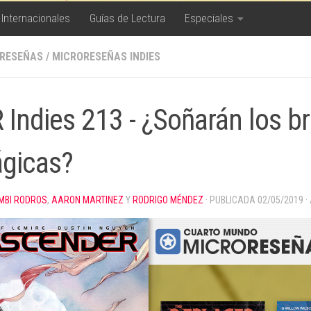
 Internacionales
Guías de Lectura
Especiales
RESEÑAS
/
MICRORESEÑAS INDIES
 Indies 213 - ¿Soñarán los b
gicas?
MBI RODROS
,
AARON MARTINEZ
Y
RODRIGO MÉNDEZ
· PUBLICADA
02/05/2019
·