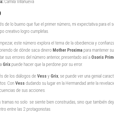
a:
Camila Villanueva
0
s de lo bueno que fue el primer número, mi expectativa para el se
ipo creativo logro cumplirlas.
mpezar, este número explora el tema de la obediencia y confianz
riendo de dónde saca dinero
Mother Proxima
para mantener su 
tar sus errores del número anterior, presentado así a
Osoris Prim
ra
Grix
puede hacer que la perdone por su error.
és de los diálogos de
Vess
y
Grix
, se puede ver una genial carac
ctos: Con
Vess
dudando su lugar en la Hermandad ante la revelac
uencias de sus acciones.
tramas no solo se siente bien construidas, sino que también dej
tro entre las 2 protagonistas.