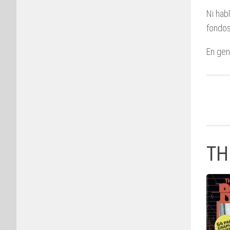
Ni hab
fondos
En gen
TH