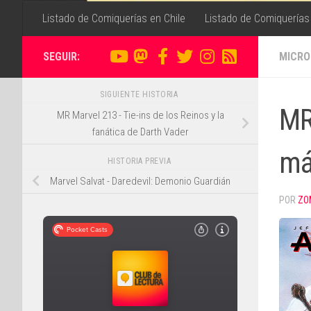
Listado de Comiquerías en Chile
Listado de Comiquerías
SEGUIR:
MICRO
SIGUIENTE HISTORIA
MR
MR Marvel 213 - Tie-ins de los Reinos y la
fanática de Darth Vader
má
HISTORIA PREVIA
Marvel Salvat - Daredevil: Demonio Guardián
POR
ZO