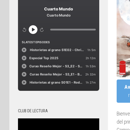
Av
CLUB DE LECTURA
Bienve
del pr
Comics