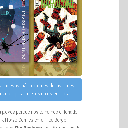
s sucesos más recientes de las series
tantes para quienes no estén al día.
ía jueves porque nos tomamos el feriado
rk Horse Comics en la línea Berger
ics con
The Replacer
, con 64 páginas de