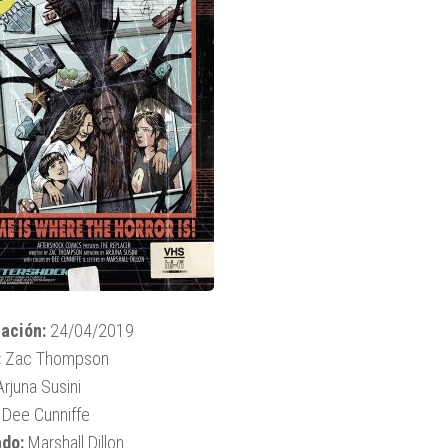
ación:
24/04/2019
:
Zac Thompson
rjuna Susini
Dee Cunniffe
ado:
Marshall Dillon