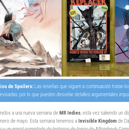
iso de Spoilers:
Las reseñas que siguen a continuación tratan lo
revisadas, por lo que pueden desvelar detalles argumentales impor
nidos a una nueva semana de
MR
Indies
, esta vez saliendo un d
imero de mayo. Esta semana tenemos a
Invisible Kingdom
de Da
 y un genial compilado de historias de terror de Aftershock Com