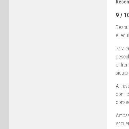
Reseñ
9 / 1
Despué
el equ
Para e
descub
enfren
siquie
A trav
confli
consec
Ambas 
encuen